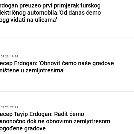
rdogan preuzeo prvi primjerak turskog
lektričnog automobila:'Od danas ćemo
ogg viđati na ulicama'
.04.23. 18:24
ecep Erdogan: 'Obnovit ćemo naše gradove
ništene u zemljotresima'
.03.23. 22:21
ecep Tayip Erdogan: Radit ćemo
anonoćno dok ne obnovimo zemljotresom
ogođene gradove