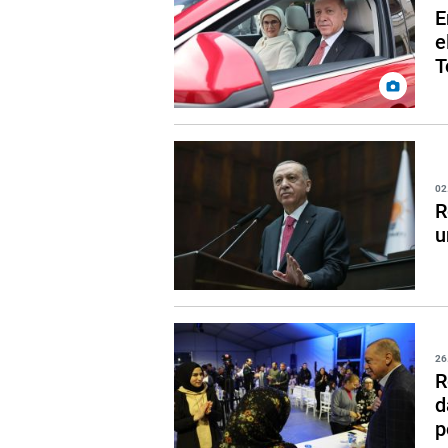
E
e
T
02
R
u
26
R
d
p