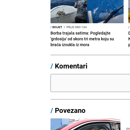
/
SVIJET
I
PRIJE OKO 13H
/
Borba trajala satima: Pogledajte
D
'grdosiju' od skoro tri metra koju su
braća izvukla iz mora
/
Komentari
/
Povezano
04