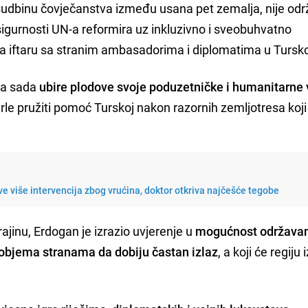
 sudbinu čovječanstva između usana pet zemalja, nije održ
 sigurnosti UN-a reformira uz inkluzivno i sveobuhvatno
na iftaru sa stranim ambasadorima i diplomatima u Tursko
ja sada
ubire plodove svoje poduzetničke i humanitarne
rle pružiti pomoć Turskoj nakon razornih zemljotresa koji
e više intervencija zbog vrućina, doktor otkriva najčešće tegobe
ajinu, Erdogan je izrazio uvjerenje u
mogućnost održava
 objema stranama da dobiju častan izlaz
, a koji će regiju 