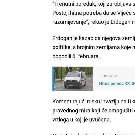
"Trenutni poredak, koji zarobljava
Postoji hitna potreba da se Vijeće
razumijevanje", rekao je Erdogan 
Erdogan je kazao da njegova zeml
politike
, s brojnim zemljama koje h
pogodili 6. februara.
TRENDING
Hitna pomoć KS: Sv
Komentirajući rusku invaziju na Ukr
pravednog mira koji će omogućiti
vrtloga u koji je uvučena.