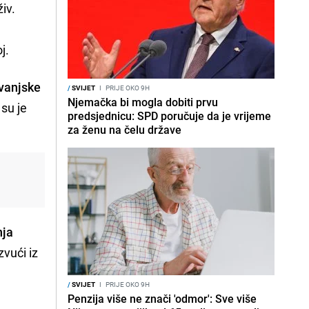
iv.
j.
 vanjske
/
SVIJET
I
PRIJE OKO 9H
Njemačka bi mogla dobiti prvu
 su je
predsjednicu: SPD poručuje da je vrijeme
za ženu na čelu države
nja
izvući iz
/
SVIJET
I
PRIJE OKO 9H
Penzija više ne znači 'odmor': Sve više