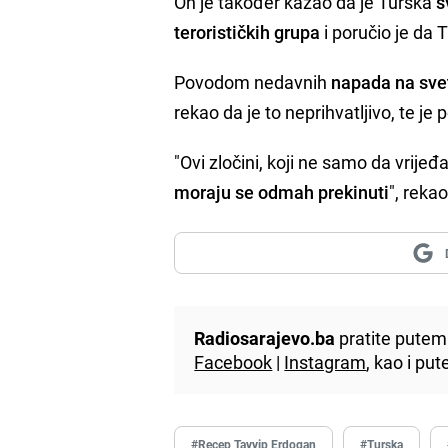
On je također kazao da je Turska
s
terorističkih grupa
i poručio je da 
Povodom nedavnih
napada na sve
rekao da je to neprihvatljivo, te je 
"Ovi zločini, koji ne samo da vrijeđ
moraju se odmah prekinuti
", reka
Radiosarajevo.ba
pratite putem 
Facebook
|
Instagram
, kao i p
#Recep Tayyip Erdogan
#Turska