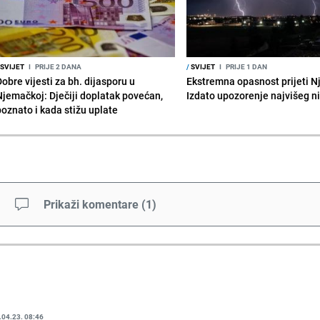
SVIJET
I
PRIJE 2 DANA
/
SVIJET
I
PRIJE 1 DAN
obre vijesti za bh. dijasporu u
Ekstremna opasnost prijeti N
Njemačkoj: Dječiji doplatak povećan,
Izdato upozorenje najvišeg n
poznato i kada stižu uplate
Prikaži komentare
(
1
)
.04.23. 08:46