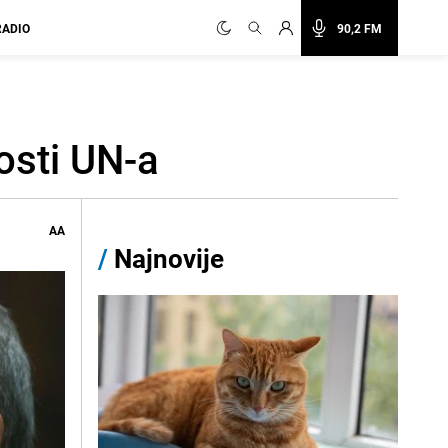
RADIO
90,2 FM
osti UN-a
AA
/
Najnovije