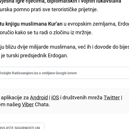
vjesna igre riječima, diplomatskih i vojnih lukavstava
Turska pomno prati sve terorističke prijetnje.
tu knjigu muslimana Kur'an
u evropskim zemljama, Erdo
poručio kako se tu radi o zločinu iz mržnje.
aju blizu dvije milijarde muslimana, već ih i dovode do bije
o je turski predsjednik Erdogan.
Dodajte Radiosarajevo.ba u omiljene Google izvore
aplikacije za
Android
|
iOS
i društvenih mreža
Twitter
|
utem našeg
Viber
Chata.
#VIJEĆE SIGURNOSTI UN