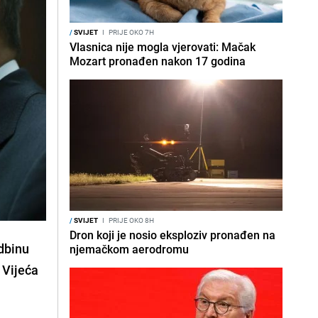
/
SVIJET
I
PRIJE OKO 7H
Vlasnica nije mogla vjerovati: Mačak
Mozart pronađen nakon 17 godina
/
SVIJET
I
PRIJE OKO 8H
Dron koji je nosio eksploziv pronađen na
udbinu
njemačkom aerodromu
 Vijeća