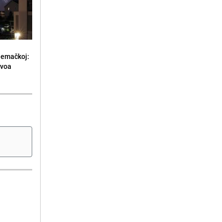
jemačkoj:
ivoa