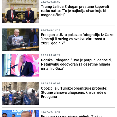
25.09.25. 21:50
Trump želi da Erdogan prestane kupovati
rusku naftu: "To je najbolja stvar koju bi
mogao učiniti"
23.09.25. 19:15
Erdogan u UN-u pokazao fotografiju iz Gaze:
"Postoji li razlog za ovakvu okrutnost u
2025. godini?"
23.09.25. 07:21
Poruka Erdogana: "Ovo je potpuni genocid,
Netanyahu odgovoran za desetine hiljada
mrtvih u Gazi"
08.09.25. 07:07
Opozicija u Turskoj organizuje proteste:
Stotine članova uhapšeno, krivca vide u
Erdoganu
12.07.25. 19:46
Erdogan kakvog nismo vidjeli: Tješio