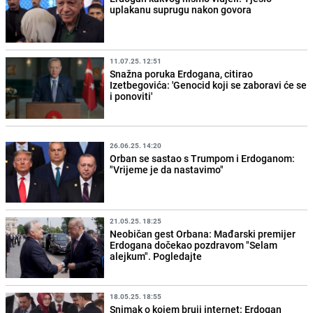
uplakanu suprugu nakon govora
11.07.25. 12:51
Snažna poruka Erdogana, citirao
Izetbegovića: 'Genocid koji se zaboravi će se
i ponoviti'
26.06.25. 14:20
Orban se sastao s Trumpom i Erdoganom:
"Vrijeme je da nastavimo"
21.05.25. 18:25
Neobičan gest Orbana: Mađarski premijer
Erdogana dočekao pozdravom "Selam
alejkum". Pogledajte
18.05.25. 18:55
Snimak o kojem bruji internet: Erdogan