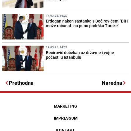
14.03.25. 16:27
Erdogan nakon sastanka s Bećirovićem: 'BiH
može računati na punu podršku Turske'
14.03.25. 14:21
Bećirović dočekan uz državne i vojne
počasti u Istanbulu
Prethodna
Naredna
MARKETING
IMPRESSUM
KONTAKT