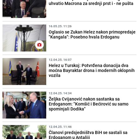
uhvatio Macrona za srednji prst i - ne pušta
16.05.25. 11:26
Oglasio se Zukan Helez nakon primopredaje
"Kangala": Posebno hvala Erdoganu
12.04.25. 16:07
Helez u Turskoj: Potvrđena donacija dva
moćna Bayraktar drona i modernih oklopnih
vozila
12.04.25. 14:34
Željka Cvijanović nakon sastanka sa
Erdoganom: "Komšić i Bećirović su samo
spominjali Dodika"
12.04.25. 11:46
Članovi predsjedništva BiH se sastali sa
Erdoganom u Antaliji