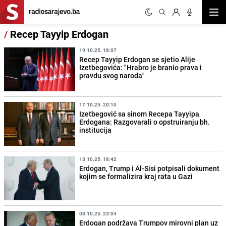
Otvor
/
Recep Tayyip Erdogan
19.10.25. 18:07
Recep Tayyip Erdogan se sjetio Alije
Izetbegovića: "Hrabro je branio prava i
pravdu svog naroda"
17.10.25. 20:10
Izetbegović sa sinom Recepa Tayyipa
Erdogana: Razgovarali o opstruiranju bh.
institucija
13.10.25. 18:42
Erdogan, Trump i Al-Sisi potpisali dokument
kojim se formalizira kraj rata u Gazi
03.10.25. 23:04
Erdogan podržava Trumpov mirovni plan uz