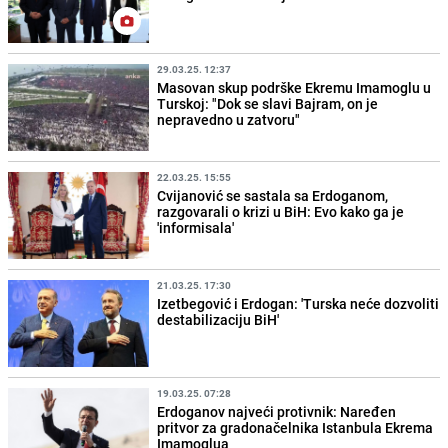
29.03.25. 12:37
Masovan skup podrške Ekremu Imamoglu u
Turskoj: "Dok se slavi Bajram, on je
nepravedno u zatvoru"
22.03.25. 15:55
Cvijanović se sastala sa Erdoganom,
razgovarali o krizi u BiH: Evo kako ga je
'informisala'
21.03.25. 17:30
Izetbegović i Erdogan: 'Turska neće dozvoliti
destabilizaciju BiH'
19.03.25. 07:28
Erdoganov najveći protivnik: Naređen
pritvor za gradonačelnika Istanbula Ekrema
Imamoglua