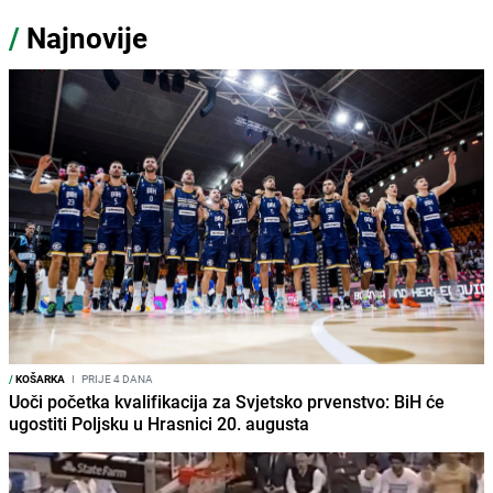
/
Najnovije
/
KOŠARKA
I
PRIJE 4 DANA
Uoči početka kvalifikacija za Svjetsko prvenstvo: BiH će
ugostiti Poljsku u Hrasnici 20. augusta