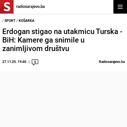
Otvor
/
SPORT
/
KOŠARKA
Erdogan stigao na utakmicu Turska -
BiH: Kamere ga snimile u
zanimljivom društvu
27.11.25. 19:40
Radiosarajevo.ba
3