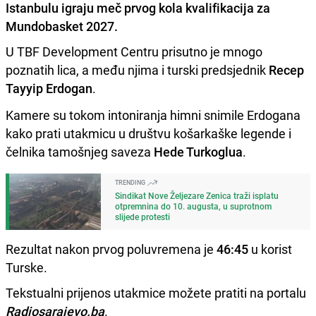
Istanbulu igraju meč prvog kola kvalifikacija za
Mundobasket 2027.
U TBF Development Centru prisutno je mnogo
poznatih lica, a među njima i turski predsjednik
Recep
Tayyip Erdogan
.
Kamere su tokom intoniranja himni snimile Erdogana
kako prati utakmicu u društvu košarkaške legende i
čelnika tamošnjeg saveza
Hede Turkoglua
.
TRENDING
Sindikat Nove Željezare Zenica traži isplatu
otpremnina do 10. augusta, u suprotnom
slijede protesti
Rezultat nakon prvog poluvremena je
46:45
u korist
Turske.
Tekstualni prijenos utakmice možete pratiti na portalu
Radiosarajevo.ba
.