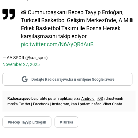
📸 Cumhurbaşkanı Recep Tayyip Erdoğan,
Turkcell Basketbol Gelişim Merkezi'nde, A Milli
Erkek Basketbol Takımı ile Bosna Hersek
karşılaşmasını takip ediyor
pic.twitter.com/N6AyQRdAuB
— AA SPOR (@aa_spor)
November 27, 2025
Dodajte Radiosarajevo.ba u omiljene Google izvore
Radiosarajevo.ba
pratite putem aplikacije za
Android
|
iOS
i društvenih
mreža
Twitter
|
Facebook
|
Instagram
, kao i putem našeg
Viber
Chata.
#Recep Tayyip Erdogan
#Turska