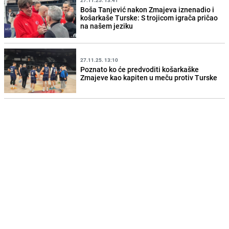
27.11.25. 13:41
Boša Tanjević nakon Zmajeva iznenadio i
košarkaše Turske: S trojicom igrača pričao
na našem jeziku
27.11.25. 13:10
Poznato ko će predvoditi košarkaške
Zmajeve kao kapiten u meču protiv Turske