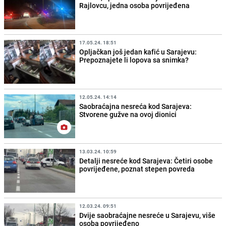
Rajlovcu, jedna osoba povrijeđena
17.05.24. 18:51
Opljačkan još jedan kafić u Sarajevu:
Prepoznajete li lopova sa snimka?
12.05.24. 14:14
Saobraćajna nesreća kod Sarajeva:
Stvorene gužve na ovoj dionici
13.03.24. 10:59
Detalji nesreće kod Sarajeva: Četiri osobe
povrijeđene, poznat stepen povreda
12.03.24. 09:51
Dvije saobraćajne nesreće u Sarajevu, više
osoba povrijeđeno