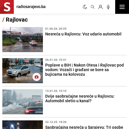
Otvor
/
Rajlovac
01.06.26. 20:25
Nesreća u Rajlovcu: Voz udario automobil
26.01.26. 10:31
Poplave u BiH | Nakon Otesa i Rajlovac pod
vodom: Vozači i građani se bore sa
bujicama na kolovozu
13.01.26. 10:10
Dvije saobraćajne nesreće u Rajlovcu:
Automobil sletio u kanal?
22.12.25. 18:26
Saobraćajna nesreća u Sarajevu: Tri osobe