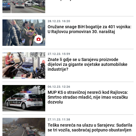
28.12.23. 16:20
Oružane snage BiH bogatije za 401 vojnika:
U Rajlovcu promoviran 30. naraštaj
27.12.23. 15:59
Znate li gdje se u Sarajevu proizvode
dijelovi za gigante svjetske automobilske
industrije?
06.12.23. 12:26
MUP KS o stravičnoj nesreći kod Rajlovca:
Smrtno stradao mladić, nije imao vozačku
dozvolu
27.11.23. 11:38
Teška nesreća na ulazu u Sarajevu: Sudarila
se tri vozila, saobraćaj potpuno obustavljen