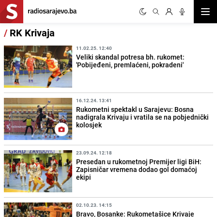
Otvor
/
RK Krivaja
11.02.25. 12:40
Veliki skandal potresa bh. rukomet:
'Pobijeđeni, premlaćeni, pokradeni'
16.12.24. 13:41
Rukometni spektakl u Sarajevu: Bosna
nadigrala Krivaju i vratila se na pobjednički
kolosjek
23.09.24. 12:18
Presedan u rukometnoj Premijer ligi BiH:
Zapisničar vremena dodao gol domaćoj
ekipi
02.10.23. 14:15
Bravo, Bosanke: Rukometašice Krivaje