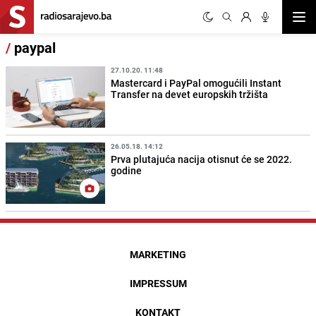
Otvor
/
paypal
27.10.20. 11:48
Mastercard i PayPal omogućili Instant
Transfer na devet europskih tržišta
26.05.18. 14:12
Prva plutajuća nacija otisnut će se 2022.
godine
MARKETING
IMPRESSUM
KONTAKT