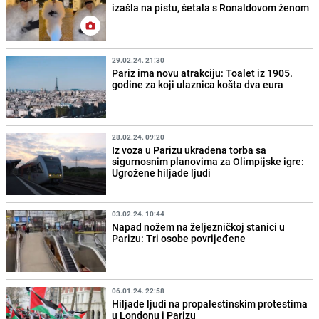
izašla na pistu, šetala s Ronaldovom ženom
29.02.24. 21:30
Pariz ima novu atrakciju: Toalet iz 1905.
godine za koji ulaznica košta dva eura
28.02.24. 09:20
Iz voza u Parizu ukradena torba sa
sigurnosnim planovima za Olimpijske igre:
Ugrožene hiljade ljudi
03.02.24. 10:44
Napad nožem na željezničkoj stanici u
Parizu: Tri osobe povrijeđene
06.01.24. 22:58
Hiljade ljudi na propalestinskim protestima
u Londonu i Parizu