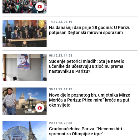
14.12.23. 08:19
Na današnji dan prije 28 godina: U Parizu
potpisan Dejtonski mirovni sporazum
08.12.23. 14:58
Suđenje petorici mladih: Šta je navelo
učenike da učestvuju u zločinu prema
nastavniku u Parizu?
30.11.23. 11:17
Novo djelo poznatog bh. umjetnika Mirze
Morića u Parizu: Ptica mira" kreće na put
oko svijeta
23.11.23. 20:33
Gradonačelnica Pariza: "Nećemo biti
spremni za Olimpijske igre"