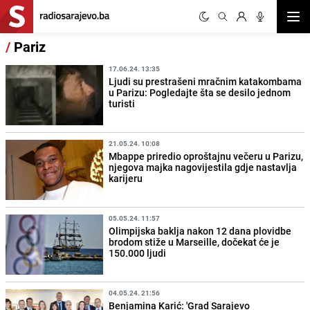
Otvor
/
Pariz
17.06.24. 13:35
Ljudi su prestrašeni mračnim katakombama
u Parizu: Pogledajte šta se desilo jednom
turisti
21.05.24. 10:08
Mbappe priredio oproštajnu večeru u Parizu,
njegova majka nagovijestila gdje nastavlja
karijeru
05.05.24. 11:57
Olimpijska baklja nakon 12 dana plovidbe
brodom stiže u Marseille, dočekat će je
150.000 ljudi
04.05.24. 21:56
Benjamina Karić: 'Grad Sarajevo