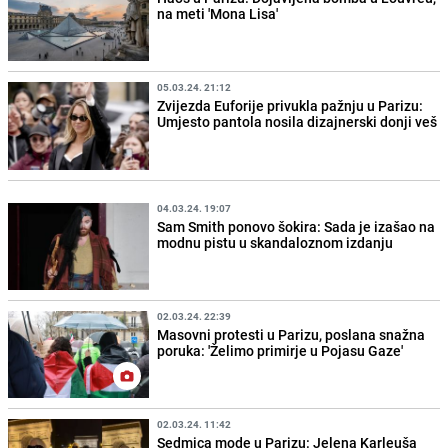
na meti 'Mona Lisa'
05.03.24. 21:12
Zvijezda Euforije privukla pažnju u Parizu:
Umjesto pantola nosila dizajnerski donji veš
04.03.24. 19:07
Sam Smith ponovo šokira: Sada je izašao na
modnu pistu u skandaloznom izdanju
02.03.24. 22:39
Masovni protesti u Parizu, poslana snažna
poruka: 'Želimo primirje u Pojasu Gaze'
02.03.24. 11:42
Sedmica mode u Parizu: Jelena Karleuša