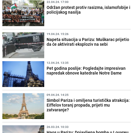
22.04.24. 17:00
Održan protest protiv rasizma, islamofobije i
policijskog nasilja
19.04.24. 15:26
Napeta situacija u Parizu: Muškarac prijetio
da će aktivirati eksploziv na sebi
12.04.24. 13:35
Pet godina poslije: Pogledajte impresivan
napredak obnove katedrale Notre Dame
09.04.24. 14:25
Simbol Pariza i omiljena turistička atrakcija:
Eiffelov toranj propada, prijeti mu
zatvaranje?
26.03.24. 10:33
Haos u Parizu: Dojavljena bomba u Louvreu,