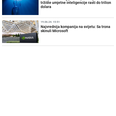
tržište umjetne inteligencije rasti do trilion
dolara
19.06.24. 15:51
Najvrednija kompanija na svijetu: Sa trona
skinuli Microsoft