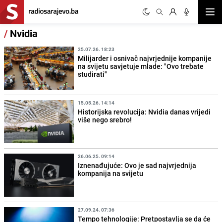
Otvor
/
Nvidia
25.07.26. 18:23
Milijarder i osnivač najvrjednije kompanije
na svijetu savjetuje mlade: "Ovo trebate
studirati"
15.05.26. 14:14
Historijska revolucija: Nvidia danas vrijedi
više nego srebro!
26.06.25. 09:14
Iznenađujuće: Ovo je sad najvrjednija
kompanija na svijetu
27.09.24. 07:36
Tempo tehnologije: Pretpostavlja se da će