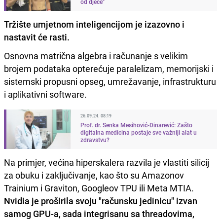
od djece"
Tržište umjetnom inteligencijom je izazovno i
nastavit će rasti.
Osnovna matrična algebra i računanje s velikim
brojem podataka opterećuje paralelizam, memorijski i
sistemski propusni opseg, umrežavanje, infrastrukturu
i aplikativni software.
26.09.24. 08:19
Prof. dr. Senka Mesihović-Dinarević: Zašto
digitalna medicina postaje sve važniji alat u
zdravstvu?
Na primjer, većina hiperskalera razvila je vlastiti silicij
za obuku i zaključivanje, kao što su Amazonov
Trainium i Graviton, Googleov TPU ili Meta MTIA.
Nvidia je proširila svoju "računsku jedinicu" izvan
samog GPU-a, sada integrisanu sa threadovima,