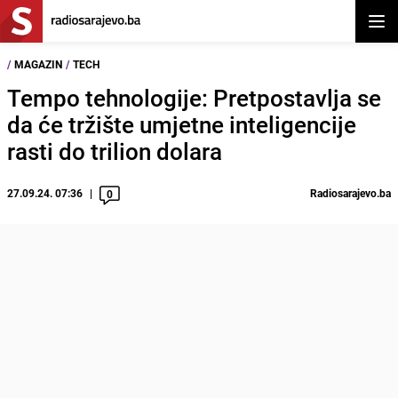
Otvor
/
MAGAZIN
/
TECH
Tempo tehnologije: Pretpostavlja se
da će tržište umjetne inteligencije
rasti do trilion dolara
27.09.24. 07:36
Radiosarajevo.ba
0