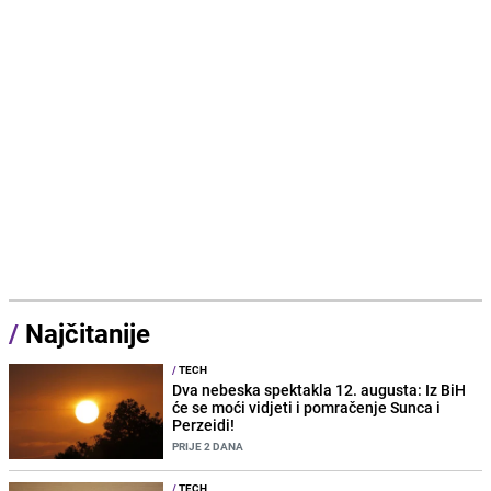
/
Najčitanije
/
TECH
Dva nebeska spektakla 12. augusta: Iz BiH
će se moći vidjeti i pomračenje Sunca i
Perzeidi!
PRIJE 2 DANA
/
TECH