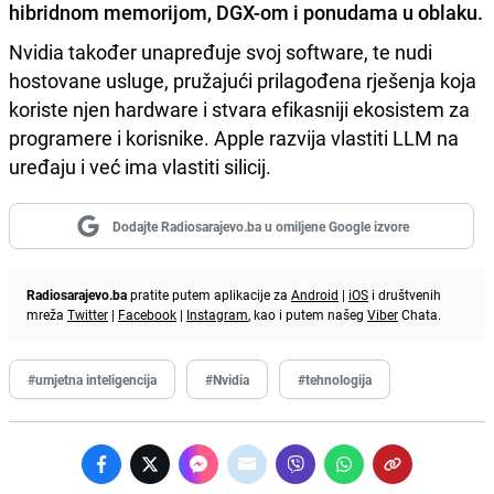
hibridnom memorijom, DGX-om i ponudama u oblaku.
Nvidia također unapređuje svoj software, te nudi
hostovane usluge, pružajući prilagođena rješenja koja
koriste njen hardware i stvara efikasniji ekosistem za
programere i korisnike. Apple razvija vlastiti LLM na
uređaju i već ima vlastiti silicij.
Dodajte Radiosarajevo.ba u omiljene Google izvore
Radiosarajevo.ba
pratite putem aplikacije za
Android
|
iOS
i društvenih
mreža
Twitter
|
Facebook
|
Instagram
, kao i putem našeg
Viber
Chata.
#umjetna inteligencija
#Nvidia
#tehnologija