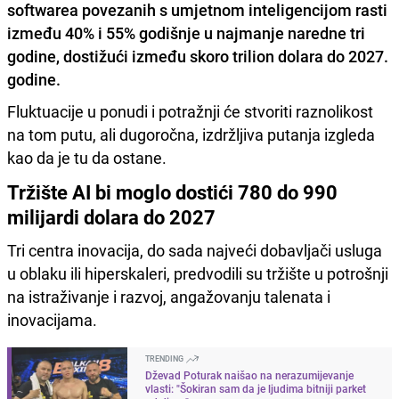
softwarea povezanih s umjetnom inteligencijom rasti
između 40% i 55% godišnje u najmanje naredne tri
godine, dostižući između skoro trilion dolara do 2027.
godine.
Fluktuacije u ponudi i potražnji će stvoriti raznolikost
na tom putu, ali dugoročna, izdržljiva putanja izgleda
kao da je tu da ostane.
Tržište AI bi moglo dostići 780 do 990
milijardi dolara do 2027
Tri centra inovacija, do sada najveći dobavljači usluga
u oblaku ili hiperskaleri, predvodili su tržište u potrošnji
na istraživanje i razvoj, angažovanju talenata i
inovacijama.
TRENDING
Dževad Poturak naišao na nerazumijevanje
vlasti: "Šokiran sam da je ljudima bitniji parket