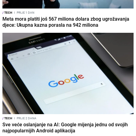
/
TECH
I
PRIJE 1 DAN
Meta mora platiti još 567 miliona dolara zbog ugrožavanja
djece: Ukupna kazna porasla na 942 miliona
/
TECH
I
PRIJE 2 DANA
Sve veće oslanjanje na AI: Google mijenja jednu od svojih
najpopularnijih Android aplikacija