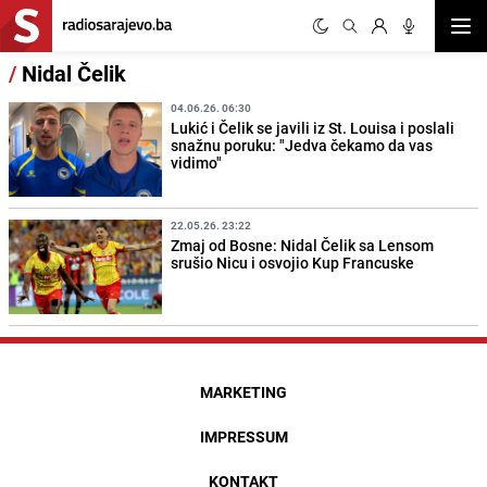
Otvor
/
Nidal Čelik
04.06.26. 06:30
Lukić i Čelik se javili iz St. Louisa i poslali
snažnu poruku: "Jedva čekamo da vas
vidimo"
22.05.26. 23:22
Zmaj od Bosne: Nidal Čelik sa Lensom
srušio Nicu i osvojio Kup Francuske
MARKETING
IMPRESSUM
KONTAKT