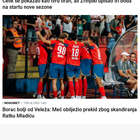
Čelik se pokazao kao tvrd orah, ali Zrinjski upisao tri boda
na startu nove sezone
/
NOGOMET
I
PRIJE OKO 14H
Borac bolji od Veleža: Meč obilježio prekid zbog skandiranja
Ratku Mladiću