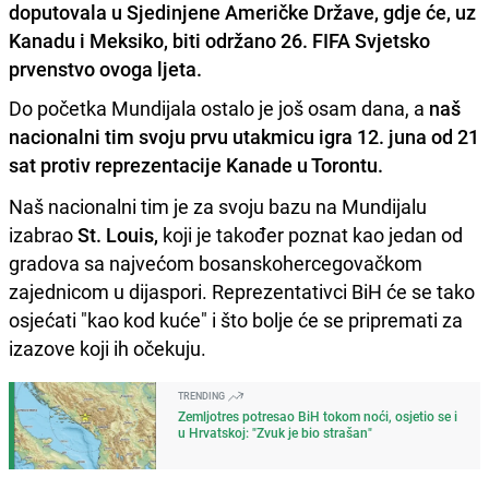
doputovala u Sjedinjene Američke Države, gdje će, uz
Kanadu i Meksiko, biti održano 26. FIFA Svjetsko
prvenstvo ovoga ljeta.
Do početka Mundijala ostalo je još osam dana, a
naš
nacionalni tim svoju prvu utakmicu igra 12. juna od 21
sat protiv reprezentacije Kanade u Torontu.
Naš nacionalni tim je za svoju bazu na Mundijalu
izabrao
St. Louis,
koji je također poznat kao jedan od
gradova sa najvećom bosanskohercegovačkom
zajednicom u dijaspori. Reprezentativci BiH će se tako
osjećati "kao kod kuće" i što bolje će se pripremati za
izazove koji ih očekuju.
TRENDING
Zemljotres potresao BiH tokom noći, osjetio se i
u Hrvatskoj: "Zvuk je bio strašan"