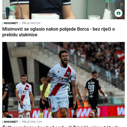
/
NOGOMET
I
PRIJE OKO 2H
Misimović se oglasio nakon pobjede Borca - bez riječi o
prekidu utakmice
/
NOGOMET
I
PRIJE OKO 12H