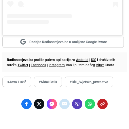
Dodajte Radiosarajevo.ba u omiljene Google izvore
Radiosarajevo.ba
pratite putem aplikacije za
Android
|
iOS
i društvenih
mreža
Twitter
|
Facebook
|
Instagram
, kao i putem našeg
Viber
Chata.
#Jovo Lukić
#Nidal Čelik
#BiH_Svjetsko_prvenstvo