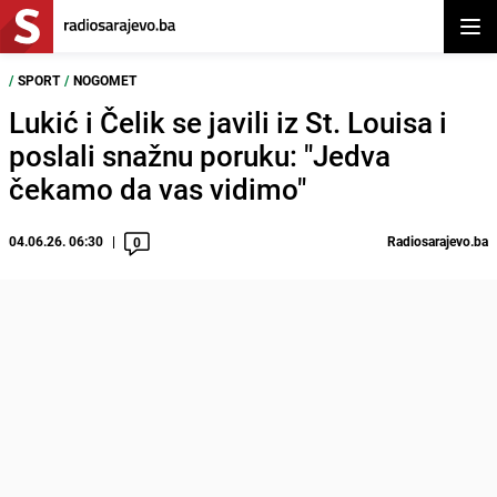
Otvor
/
SPORT
/
NOGOMET
Lukić i Čelik se javili iz St. Louisa i
poslali snažnu poruku: "Jedva
čekamo da vas vidimo"
04.06.26. 06:30
Radiosarajevo.ba
0