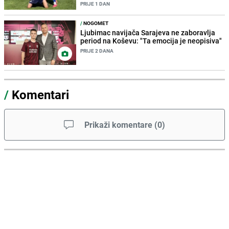
PRIJE 1 DAN
/
NOGOMET
Ljubimac navijača Sarajeva ne zaboravlja
period na Koševu: "Ta emocija je neopisiva"
PRIJE 2 DANA
/
Komentari
Prikaži komentare
(
0
)