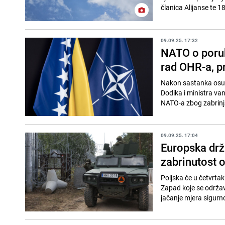
članica Alijanse te 18
09.09.25. 17:32
NATO o poruk
rad OHR-a, p
Nakon sastanka osu
Dodika i ministra va
NATO-a zbog zabrinja
09.09.25. 17:04
Europska drž
zabrinutost o
Poljska će u četvrta
Zapad koje se održava
jačanje mjera sigurnos