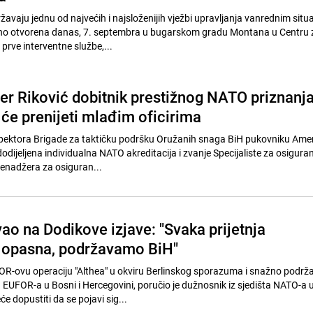
avaju jednu od najvećih i najsloženijih vježbi upravljanja vanrednim situ
ečano otvorena danas, 7. septembra u bugarskom gradu Montana u Centru 
prve interventne službe,...
r Riković dobitnik prestižnog NATO priznanja
 će prenijeti mlađim oficirima
spektora Brigade za taktičku podršku Oružanih snaga BiH pukovniku Ame
odijeljena individualna NATO akreditacija i zvanje Specijaliste za osiguran
menadžera za osiguran...
o na Dodikove izjave: "Svaka prijetnja
 opasna, podržavamo BiH"
-ovu operaciju "Althea" u okviru Berlinskog sporazuma i snažno podrž
UFOR-a u Bosni i Hercegovini, poručio je dužnosnik iz sjedišta NATO-a u 
 dopustiti da se pojavi sig...