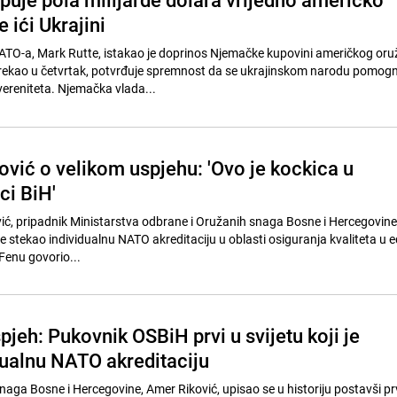
 ići Ukrajini
ATO-a, Mark Rutte, istakao je doprinos Njemačke kupovini američkog oru
e rekao u četvrtak, potvrđuje spremnost da se ukrajinskom narodu pomog
vereniteta. Njemačka vlada...
ović o velikom uspjehu: 'Ovo je kockica u
ci BiH'
ć, pripadnik Ministarstva odbrane i Oružanih snaga Bosne i Hercegovine,
 je stekao individualnu NATO akreditaciju u oblasti osiguranja kvaliteta u ed
 Fenu govorio...
spjeh: Pukovnik OSBiH prvi u svijetu koji je
dualnu NATO akreditaciju
aga Bosne i Hercegovine, Amer Riković, upisao se u historiju postavši pr