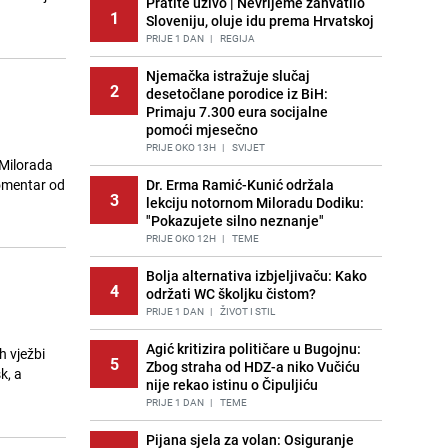
Pratite uživo | Nevrijeme zahvatilo
1
Sloveniju, oluje idu prema Hrvatskoj
PRIJE 1 DAN
|
REGIJA
Njemačka istražuje slučaj
2
desetočlane porodice iz BiH:
Primaju 7.300 eura socijalne
pomoći mjesečno
PRIJE OKO 13H
|
SVIJET
Milorada
komentar od
Dr. Erma Ramić-Kunić održala
3
lekciju notornom Miloradu Dodiku:
"Pokazujete silno neznanje"
PRIJE OKO 12H
|
TEME
Bolja alternativa izbjeljivaču: Kako
4
održati WC školjku čistom?
PRIJE 1 DAN
|
ŽIVOT I STIL
Agić kritizira političare u Bugojnu:
h vježbi
5
Zbog straha od HDZ-a niko Vučiću
k, a
nije rekao istinu o Čipuljiću
PRIJE 1 DAN
|
TEME
Pijana sjela za volan: Osiguranje