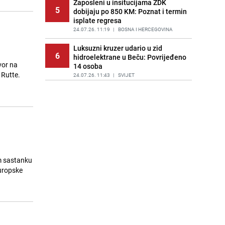
Zaposleni u insitucijama ZDK
5
dobijaju po 850 KM: Poznat i termin
isplate regresa
24.07.26. 11:19
|
BOSNA I HERCEGOVINA
Luksuzni kruzer udario u zid
6
hidroelektrane u Beču: Povrijeđeno
vor na
14 osoba
 Rutte.
24.07.26. 11:43
|
SVIJET
SIPA pretresa prostorije FK Borac:
7
Priveden Zvjezdan Misimović?
24.07.26. 11:49
|
CRNA HRONIKA
Zlatko Topčić otkriva: Veliki filmski
8
projekat o Prijedoru uskoro pred
publikom
24.07.26. 11:58
|
MUZIKA/FILM/LEKTIRA
om sastanku
europske
Zaštitite se od komaraca: Šta
9
uraditi tokom ljetnih vrućina?
24.07.26. 12:11
|
ŽIVOT I STIL
Srebrenica i paradoks Daytonskog
10
sporazuma: Kako je grad žrtva