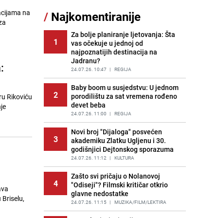
11
čokolade i kokosa bez pečenja,
acijama na
/
Najkomentiranije
jednostavan desert bez imalo muke
za
PRIJE 2 DANA
|
RECEPTI
Za bolje planiranje ljetovanja: Šta
1
vas očekuje u jednoj od
Tajna savršenog makedonskog
12
najpoznatijih destinacija na
ajvara: Stari recept za kremast i
Jadranu?
bogat okus
:
24.07.26. 10:47
|
REGIJA
PRIJE 2 DANA
|
RECEPTI
Baby boom u susjedstvu: U jednom
Imala ga je skoro svaka kuća u
2
13
porodilištu za sat vremena rođeno
ru Rikoviću
Jugoslaviji: Danas ovaj luster
devet beba
vrijedi i nekoliko hiljada eura
je
24.07.26. 11:00
|
REGIJA
PRIJE OKO 4H
|
ZANIMLJIVOSTI
Novi broj "Dijaloga" posvećen
Tuga potresla grad na Uni:
3
14
akademiku Zlatku Ugljenu i 30.
Preminula Lejla Muhić (39),
godišnjici Dejtonskog sporazuma
sugrađani u nevjerici
24.07.26. 11:12
|
KULTURA
PRIJE 2 DANA
|
BOSNA I HERCEGOVINA
Zašto svi pričaju o Nolanovoj
Borba trajala satima: Pogledajte
4
15
"Odiseji"? Filmski kritičar otkrio
'grdosiju' od skoro tri metra koju su
ava
glavne nedostatke
braća izvukla iz mora
Briselu,
24.07.26. 11:15
|
MUZIKA/FILM/LEKTIRA
PRIJE 1 DAN
|
SVIJET