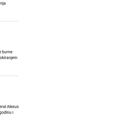
"Šibica": Uhapšena jedna osoba,
anja
pronađene laboratorije i droga
24.07.26. 12:42
|
CRNA HRONIKA
e burne
blokiranjem
eral Alexus
godinu i