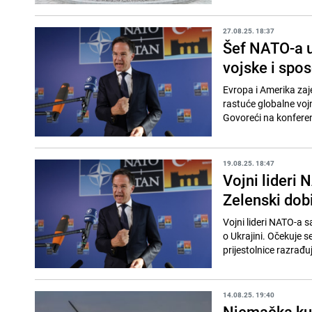
27.08.25. 18:37
Šef NATO-a up
vojske i spo
Evropa i Amerika za
rastuće globalne vojn
Govoreći na konferenc
19.08.25. 18:47
Vojni lideri 
Zelenski dob
Vojni lideri NATO-a 
o Ukrajini. Očekuje 
prijestolnice razrađuj
14.08.25. 19:40
Njemačka kup