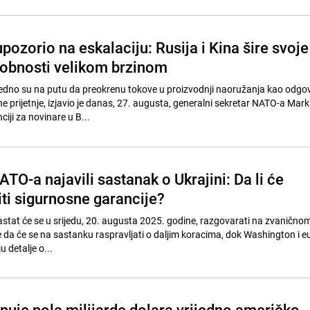
ozorio na eskalaciju: Rusija i Kina šire svoje
sobnosti velikom brzinom
jedno su na putu da preokrenu tokove u proizvodnji naoružanja kao odgo
e prijetnje, izjavio je danas, 27. augusta, generalni sekretar NATO-a Mark
iji za novinare u B...
NATO-a najavili sastanak o Ukrajini: Da li će
iti sigurnosne garancije?
sastat će se u srijedu, 20. augusta 2025. godine, razgovarati na zvaničn
se da će se na sastanku raspravljati o daljim koracima, dok Washington i 
u detalje o...
uje pola milijarde dolara vrijedno američko