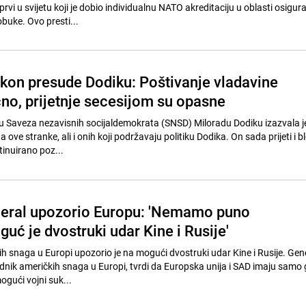
i prvi u svijetu koji je dobio individualnu NATO akreditaciju u oblasti osigur
obuke. Ovo presti...
kon presude Dodiku: Poštivanje vladavine
čno, prijetnje secesijom su opasne
u Saveza nezavisnih socijaldemokrata (SNSD) Miloradu Dodiku izazvala j
 ove stranke, ali i onih koji podržavaju politiku Dodika. On sada prijeti i 
inuirano poz...
neral upozorio Europu: 'Nemamo puno
ć je dvostruki udar Kine i Rusije'
h snaga u Europi upozorio je na mogući dvostruki udar Kine i Rusije. Gen
nik američkih snaga u Europi, tvrdi da Europska unija i SAD imaju samo 
ogući vojni suk...