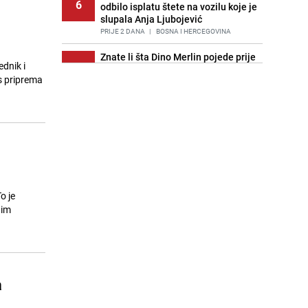
6
odbilo isplatu štete na vozilu koje je
slupala Anja Ljubojević
PRIJE 2 DANA
|
BOSNA I HERCEGOVINA
Znate li šta Dino Merlin pojede prije
ednik i
7
izlaska na scenu? Njegov ritual
rs priprema
iznenadio mnoge
PRIJE 2 DANA
|
SHOWBIZ
Akcija na Dobrinji: Specijalci MUP-a
8
KS opkolili zgradu
PRIJE 2 DANA
|
LOKALNE TEME
Stručnjaci upozoravaju: Izrael ulaže
9
milione kako bi utjecao na
odgovore ChatGPT-a o Gazi
o je
PRIJE OKO 15H
|
SVIJET
nim
Nastavak provokacija: MUP RS
10
oduzeo zastavu s ljiljanima i
sankcionisao vozača iz Bosanskog
Novog
a
PRIJE 1 DAN
|
BOSNA I HERCEGOVINA
Kao iz slastičarne: Rolada od