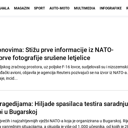
HALA
MAGAZIN
SPORT
AUTO-MOTO
MULTIMEDIA
INFOGRAFIKE
ronovima: Stižu prve informacije iz NATO-
prve fotografije srušene letjelice
oljskog zračnog prostora, uz poljske F-16 lovce, sudjelovali su i nizozemski
đački avioni, objavila je agencija Reuters pozivajući se na izvor iz NATO-a
e, incid...
tragedijama: Hiljade spasilaca testira saradnju
i u Bugarskoj
jvećih i najzahtjevnijih vježbi NATO-a koja je organizirana u Bugarskoj. Rij
 vanrednim situacijama, a okupila je više od 1.000 učesnika, od kojih je 2