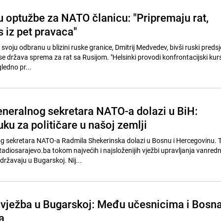
žu optužbe za NATO članicu: "Pripremaju rat,
 iz pet pravaca"
voju odbranu u blizini ruske granice, Dmitrij Medvedev, bivši ruski predsj
 se država sprema za rat sa Rusijom. "Helsinki provodi konfrontacijski ku
ledno pr...
neralnog sekretara NATO-a dolazi u BiH:
uku za političare u našoj zemlji
g sekretara NATO-a Radmila Shekerinska dolazi u Bosnu i Hercegovinu. T
 Radiosarajevo.ba tokom najvećih i najsloženijih vježbi upravljanja vanred
državaju u Bugarskoj. Nij...
vježba u Bugarskoj: Među učesnicima i Bosn
a