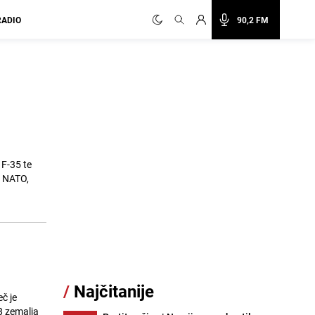
RADIO
90,2 FM
 F-35 te
. NATO,
/
Najčitanije
eč je
8 zemalja