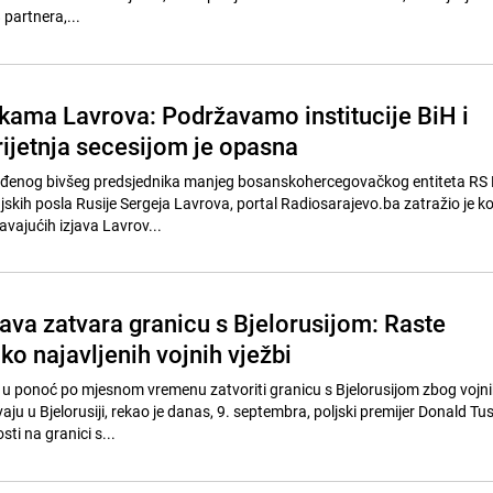
 partnera,...
ama Lavrova: Podržavamo institucije BiH i
rijetnja secesijom je opasna
đenog bivšeg predsjednika manjeg bosanskohercegovačkog entiteta RS 
njskih posla Rusije Sergeja Lavrova, portal Radiosarajevo.ba zatražio je 
vajućih izjava Lavrov...
ava zatvara granicu s Bjelorusijom: Raste
ko najavljenih vojnih vježbi
k u ponoć po mjesnom vremenu zatvoriti granicu s Bjelorusijom zbog vojni
ju u Bjelorusiji, rekao je danas, 9. septembra, poljski premijer Donald Tus
ti na granici s...