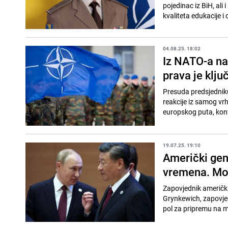
pojedinac iz BiH, ali 
kvaliteta edukacije i 
04.08.25. 18:02
Iz NATO-a na
prava je klju
Presuda predsjednik
reakcije iz samog vrha
europskog puta, kont
19.07.25. 19:10
Američki ge
vremena. Mogu
Zapovjednik američki
Grynkewich, zapovjed
pol za pripremu na m