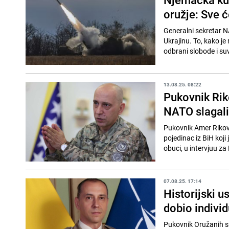
oružje: Sve će
Generalni sekretar N
Ukrajinu. To, kako j
odbrani slobode i su
13.08.25. 08:22
Pukovnik Rik
NATO slagali
Pukovnik Amer Rikovi
pojedinac iz BiH koji
obuci, u intervjuu za
07.08.25. 17:14
Historijski u
dobio indivi
Pukovnik Oružanih sn