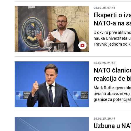
08.07.25. 07:45
Eksperti o iz
NATO-a na sa
U okviru prve aktivno
nauka Univerziteta u
Travnik, jednom od klj
06.07.25. 21:15
NATO članice
reakcija će b
Mark Rutte, generalni
uvoditi obavezni voj
granice za potencijal
28.06.25. 20:49
Uzbuna u NAT