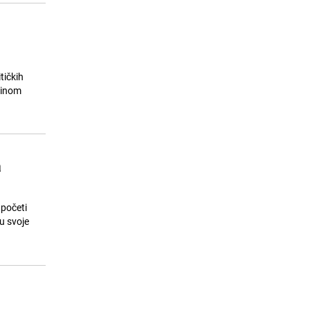
tičkih
ćinom
a
 početi
u svoje