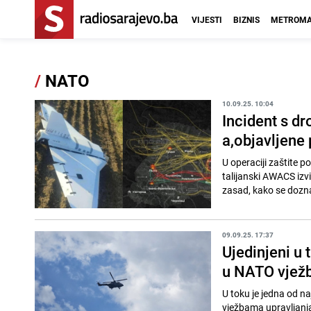
VIJESTI
BIZNIS
METROMA
/
NATO
10.09.25. 10:04
Incident s d
a,objavljene 
U operaciji zaštite p
talijanski AWACS izvi
zasad, kako se doznaj
09.09.25. 17:37
Ujedinjeni u 
u NATO vježb
U toku je jedna od na
vježbama upravljanja