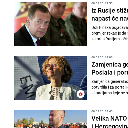
08.09.25. 17:55
Iz Rusije sti
napast će nas
Dok Finska pojačava s
premijer, rekao je da
za rat s Rusijom, očig
08.09.25. 12:00
Zamjenica ge
Poslala i por
Zamjenica generalno
potvrdila i za portal
situacijama koje se o
08.09.25. 09:45
Velika NATO 
i Hercegovin