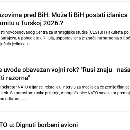
azovima pred BiH: Može li BiH postati članica
mitu u Turskoj 2026.?
sti novoosnovanog Centra za strategijske studije (CESTS) i Fakulteta poli
 Sarajevu, u ponedjeljak, 7. jula, uspostavljena je značajna saradnja s Op
učnih jedinica lo...
 uvode obavezan vojni rok? "Rusi znaju - naš
iti razorna"
 sekretar NATO alijanse, rekao je u intervju za medije da će zemlje članice
ni rok. Sa porastom ruske prijetnje, mnoge članice NATO saveza pripremaj
nu odbranu, a...
O-u: Dignuti borbeni avioni