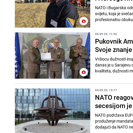
NATO i Bugarska održ
svijetu, koja je sv
profesionalnu obuku 
05.09.25. 11:52
Pukovnik Ame
Svoje znanje
Vršiocu dužnosti in
danas je u Sarajevu d
kvaliteta, dužnosti 
04.09.25. 13:17
NATO reagova
secesijom je
NATO podržava EUFOR
produženje mandata E
dodajući da NATO neće