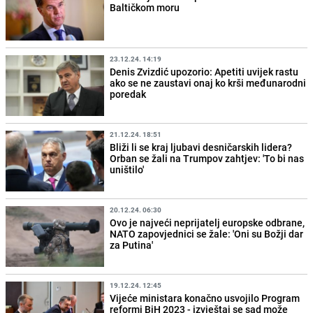
Baltičkom moru
23.12.24. 14:19
Denis Zvizdić upozorio: Apetiti uvijek rastu
ako se ne zaustavi onaj ko krši međunarodni
poredak
21.12.24. 18:51
Bliži li se kraj ljubavi desničarskih lidera?
Orban se žali na Trumpov zahtjev: 'To bi nas
uništilo'
20.12.24. 06:30
Ovo je najveći neprijatelj europske odbrane,
NATO zapovjednici se žale: 'Oni su Božji dar
za Putina'
19.12.24. 12:45
Vijeće ministara konačno usvojilo Program
reformi BiH 2023 - izvještaj se sad može