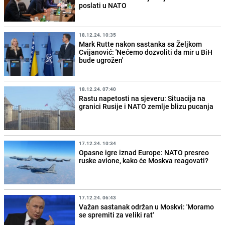
poslati u NATO
18.12.24. 10:35
Mark Rutte nakon sastanka sa Željkom
Cvijanović: 'Nećemo dozvoliti da mir u BiH
bude ugrožen'
18.12.24. 07:40
Rastu napetosti na sjeveru: Situacija na
granici Rusije i NATO zemlje blizu pucanja
17.12.24. 10:34
Opasne igre iznad Europe: NATO presreo
ruske avione, kako će Moskva reagovati?
17.12.24. 06:43
Važan sastanak održan u Moskvi: 'Moramo
se spremiti za veliki rat'