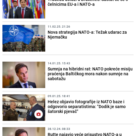
čelnicima EU-a i NATO-a
11.02.25. 21:26
Nova strategija NATO-a: Težak udarac za
Njemačku
14.01.25. 15:43
Sumnja na hibridni rat: NATO pokreće misiju
praćenja Baltičkog mora nakon sumnje na
sabotažu
09.01.25. 18:41
Helez objavio fotografije iz NATO baze i
odgovorio separatistima: "Dodik je samo
šatorski pjevač"
28.12.24. 08:33
Rutte najavio veće prisustvo NATO-a u