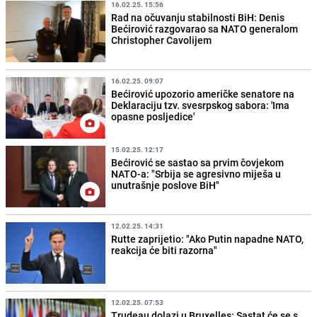
16.02.25. 15:56
Rad na očuvanju stabilnosti BiH: Denis
Bećirović razgovarao sa NATO generalom
Christopher Cavolijem
16.02.25. 09:07
Bećirović upozorio američke senatore na
Deklaraciju tzv. svesrpskog sabora: 'Ima
opasne posljedice'
15.02.25. 12:17
Bećirović se sastao sa prvim čovjekom
NATO-a: "Srbija se agresivno miješa u
unutrašnje poslove BiH"
12.02.25. 14:31
Rutte zaprijetio: "Ako Putin napadne NATO,
reakcija će biti razorna"
12.02.25. 07:53
Trudeau dolazi u Bruxelles: Sastat će se s