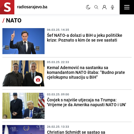
Otvor
/
NATO
06.03.25. 14:35
Šef NATO-a dolazi u BiH u jeku političke
krize: Poznato s kim će se sve sastati
05.03.25. 22:33
Kemal Ademović na sastanku sa
komandantom NATO štaba: "Budno prate
cjelokupnu situaciju u BiH"
03.03.25. 09:00
Čovjek s najviše utjecaja na Trumpa:
'Vrijeme je da Amerika napusti NATO i UN'
26.02.25. 13:33
Christian Schmidt se sastao sa