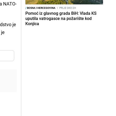
ra NATO-
/
BOSNA I HERCEGOVINA
I
PRIJE OKO 2H
Pomoć iz glavnog grada BiH: Vlada KS
uputila vatrogasce na požarište kod
Konjica
odstvo je
 je