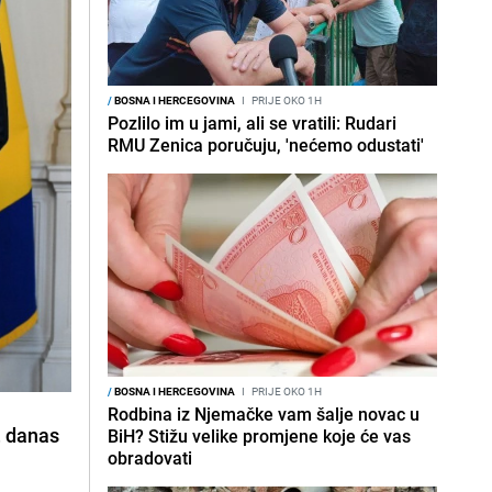
/
BOSNA I HERCEGOVINA
I
PRIJE OKO 1H
Pozlilo im u jami, ali se vratili: Rudari
RMU Zenica poručuju, 'nećemo odustati'
/
BOSNA I HERCEGOVINA
I
PRIJE OKO 1H
Rodbina iz Njemačke vam šalje novac u
, danas
BiH? Stižu velike promjene koje će vas
obradovati