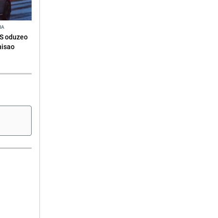
NA
RS oduzeo
nisao