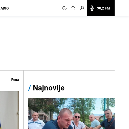
RADIO
90,2 FM
Fena
/
Najnovije