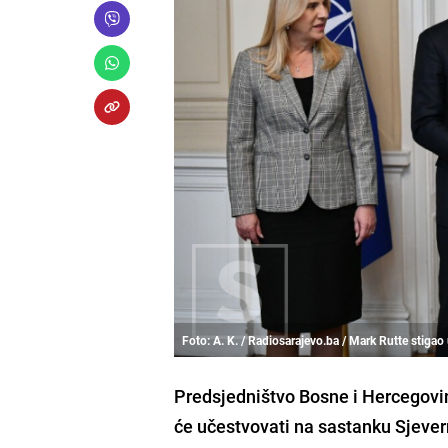
Foto: A. K. / Radiosarajevo.ba / Mark Rutte stigao
Predsjedništvo Bosne i Hercegovi
će učestvovati na sastanku Sjever