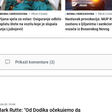
BOSNA I HERCEGOVINA
I
PRIJE 3 DANA
/
BOSNA I HERCEGOVINA
I
PRIJE 2 DA
Pijana sjela za volan: Osiguranje odbilo
Nastavak provokacija: MUP 
splatu štete na vozilu koje je slupala
zastavu s ljiljanima i sankcio
Anja Ljubojević
vozača iz Bosanskog Novog
Prikaži komentare
(
2
)
.04.25. 19:44
ark Rutte: "Od Dodika očekujemo da