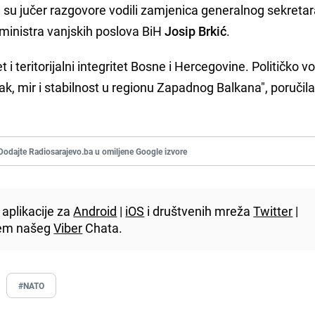
u su jučer razgovore vodili zamjenica generalnog sekreta
ministra vanjskih poslova BiH
Josip Brkić
.
 i teritorijalni integritet Bosne i Hercegovine. Političko v
ak, mir i stabilnost u regionu Zapadnog Balkana", poručila
Dodajte Radiosarajevo.ba u omiljene Google izvore
aplikacije za
Android
|
iOS
i društvenih mreža
Twitter
|
utem našeg
Viber
Chata.
#NATO