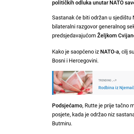
političkih odluka unutar NATO sav
Sastanak će biti održan u sjedištu
bilateralni razgovor generalnog s
predsjedavajućom
Željkom Cvijan
Kako je saopćeno iz
NATO-a
, cilj
Bosni i Hercegovini.
TRENDING
Rodbina iz Njemačk
Podsjećamo
, Rutte je prije tačno
posjete, kada je održao niz sastan
Butmiru.