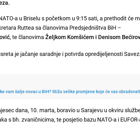
eza.
 NATO-a u Briselu s početkom u 9:15 sati, a prethodit će 
ekretara Ruttea sa članovima Predsjedništva BiH –
ović
, te članovima
Željkom Komšićem i Denisom Bećiro
 susreta je jačanje saradnje i potvrda opredijeljenosti Sav
e vam šalje novac u BiH? Stižu velike promjene koje će vas obradovat
 mjesec dana, 10. marta, boravio u Sarajevu u okviru služ
aka s bh. zvaničnicima, te posjetio bazu NATO-a i EUFOR-