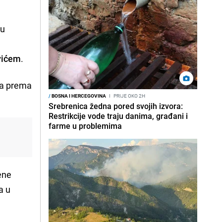
mu
vićem
.
eza prema
/
BOSNA I HERCEGOVINA
I
PRIJE OKO 2H
Srebrenica žedna pored svojih izvora:
Restrikcije vode traju danima, građani i
farme u problemima
i
bene
a u