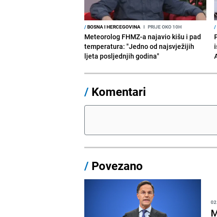
/
BOSNA I HERCEGOVINA
I
PRIJE OKO 10H
/
Meteorolog FHMZ-a najavio kišu i pad
temperatura: "Jedno od najsvježijih
i
ljeta posljednjih godina"
/
Komentari
/
Povezano
02
M