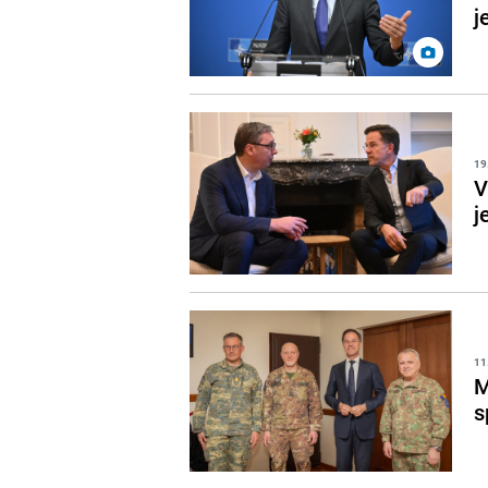
j
19
V
j
11
M
s