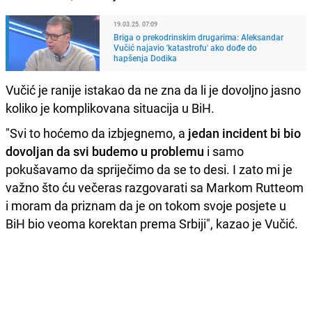
19.03.25. 07:09
Briga o prekodrinskim drugarima: Aleksandar
Vučić najavio 'katastrofu' ako dođe do
hapšenja Dodika
Vučić je ranije istakao da ne zna da li je dovoljno jasno
koliko je komplikovana situacija u BiH.
"Svi to hoćemo da izbjegnemo, a
jedan incident bi bio
dovoljan da svi budemo u problemu
i samo
pokušavamo da spriječimo da se to desi. I zato mi je
važno što ću večeras razgovarati sa Markom Rutteom
i moram da priznam da je on tokom svoje posjete u
BiH bio veoma korektan prema Srbiji", kazao je Vučić.