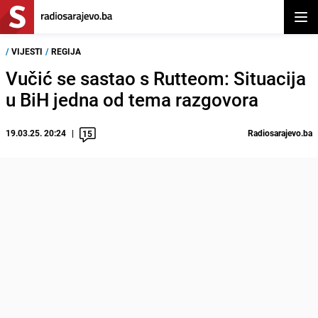
Otvor
/
VIJESTI
/
REGIJA
Vučić se sastao s Rutteom: Situacija
u BiH jedna od tema razgovora
19.03.25. 20:24
Radiosarajevo.ba
15