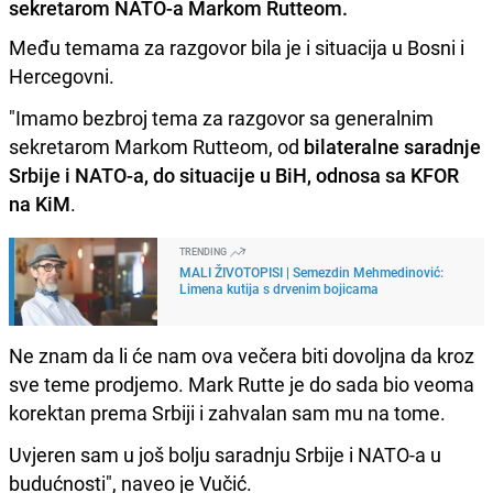
sekretarom NATO-a Markom Rutteom.
Među temama za razgovor bila je i situacija u Bosni i
Hercegovni.
"Imamo bezbroj tema za razgovor sa generalnim
sekretarom Markom Rutteom, od
bilateralne saradnje
Srbije i NATO-a, do situacije u BiH, odnosa sa KFOR
na KiM
.
TRENDING
MALI ŽIVOTOPISI | Semezdin Mehmedinović:
Limena kutija s drvenim bojicama
Ne znam da li će nam ova večera biti dovoljna da kroz
sve teme prodjemo. Mark Rutte je do sada bio veoma
korektan prema Srbiji i zahvalan sam mu na tome.
Uvjeren sam u još bolju saradnju Srbije i NATO-a u
budućnosti", naveo je Vučić.