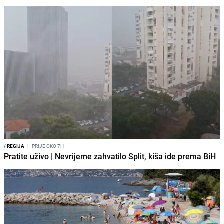
/
REGIJA
I
PRIJE OKO 7H
Pratite uživo | Nevrijeme zahvatilo Split, kiša ide prema BiH