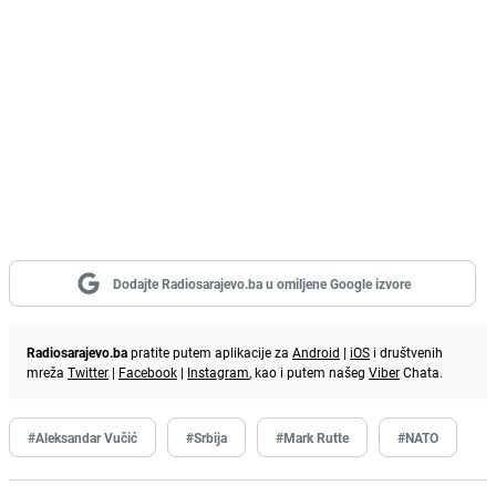
Dodajte Radiosarajevo.ba u omiljene Google izvore
Radiosarajevo.ba
pratite putem aplikacije za
Android
|
iOS
i društvenih
mreža
Twitter
|
Facebook
|
Instagram
, kao i putem našeg
Viber
Chata.
#Aleksandar Vučić
#Srbija
#Mark Rutte
#NATO