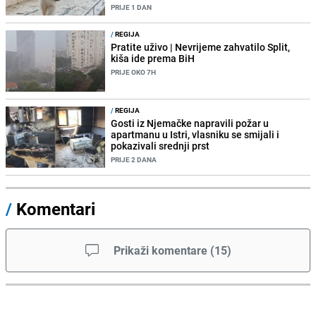
PRIJE 1 DAN
/
REGIJA
Pratite uživo | Nevrijeme zahvatilo Split,
kiša ide prema BiH
PRIJE OKO 7H
/
REGIJA
Gosti iz Njemačke napravili požar u
apartmanu u Istri, vlasniku se smijali i
pokazivali srednji prst
PRIJE 2 DANA
/
Komentari
Prikaži komentare
(
15
)