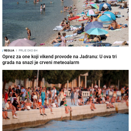
/
REGIJA
I
PRIJE OKO 8H
Oprez za one koji vikend provode na Jadranu: U ova tri
grada na snazi je crveni meteoalarm