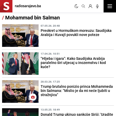
Otvor
/
Mohammad bin Salman
07.05.26. 20:48
Preokret u Hormuškom moreuzu: Saudijska
Arabija i Kuvajt povukli nove poteze
17.04.26. 10:51
"Hljeba i igara": Kako Saudijska Arabija
paralelno širi utjecaj u inozemstvu i kod
kuće?
28.03.26. 17:25
Trump brutalno ponizio princa Mohammeda
bin Salmana: "Mislio je da mi neće ljubiti u
stražnjicu"
13.05.25. 18:49
Donald Trump ukinuo sankcije Siriji: 'Uradite