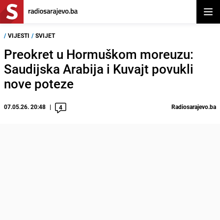
Otvor
/
VIJESTI
/
SVIJET
Preokret u Hormuškom moreuzu:
Saudijska Arabija i Kuvajt povukli
nove poteze
07.05.26. 20:48
Radiosarajevo.ba
4