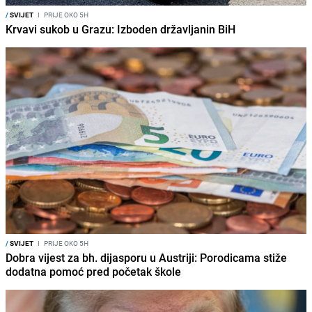
/
SVIJET
I
PRIJE OKO 5H
Krvavi sukob u Grazu: Izboden državljanin BiH
/
SVIJET
I
PRIJE OKO 5H
Dobra vijest za bh. dijasporu u Austriji: Porodicama stiže
dodatna pomoć pred početak škole