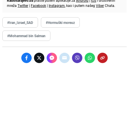
Radiosarajevo.ba
pratite putem aplikacije za
Android
|
iOS
i društvenih
mreža
Twitter
|
Facebook
|
Instagram
, kao i putem našeg
Viber
Chata.
#Iran_Izrael_SAD
#Hormuški moreuz
#Mohammad bin Salman