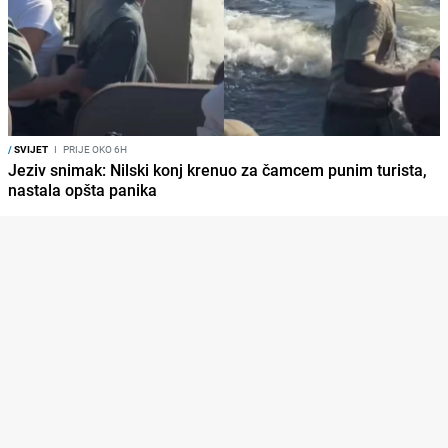
/
SVIJET
I
PRIJE OKO 6H
Jeziv snimak: Nilski konj krenuo za čamcem punim turista,
nastala opšta panika