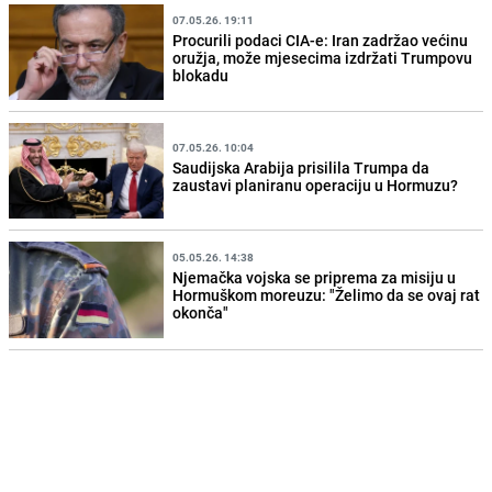
07.05.26. 19:11
Procurili podaci CIA-e: Iran zadržao većinu
oružja, može mjesecima izdržati Trumpovu
blokadu
07.05.26. 10:04
Saudijska Arabija prisilila Trumpa da
zaustavi planiranu operaciju u Hormuzu?
05.05.26. 14:38
Njemačka vojska se priprema za misiju u
Hormuškom moreuzu: "Želimo da se ovaj rat
okonča"