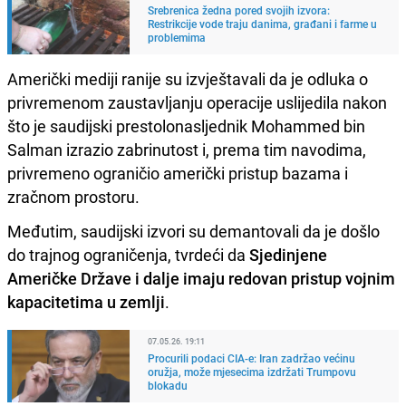
Srebrenica žedna pored svojih izvora:
Restrikcije vode traju danima, građani i farme u
problemima
Američki mediji ranije su izvještavali da je odluka o
privremenom zaustavljanju operacije uslijedila nakon
što je saudijski prestolonasljednik Mohammed bin
Salman izrazio zabrinutost i, prema tim navodima,
privremeno ograničio američki pristup bazama i
zračnom prostoru.
Međutim, saudijski izvori su demantovali da je došlo
do trajnog ograničenja, tvrdeći da
Sjedinjene
Američke Države i dalje imaju redovan pristup vojnim
kapacitetima u zemlji
.
07.05.26. 19:11
Procurili podaci CIA-e: Iran zadržao većinu
oružja, može mjesecima izdržati Trumpovu
blokadu