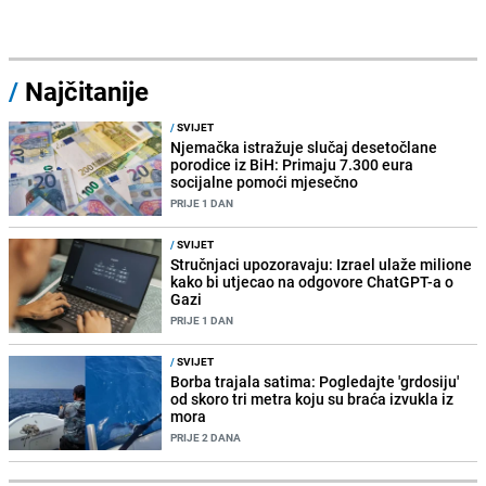
/
Najčitanije
/
SVIJET
Njemačka istražuje slučaj desetočlane
porodice iz BiH: Primaju 7.300 eura
socijalne pomoći mjesečno
PRIJE 1 DAN
/
SVIJET
Stručnjaci upozoravaju: Izrael ulaže milione
kako bi utjecao na odgovore ChatGPT-a o
Gazi
PRIJE 1 DAN
/
SVIJET
Borba trajala satima: Pogledajte 'grdosiju'
od skoro tri metra koju su braća izvukla iz
mora
PRIJE 2 DANA