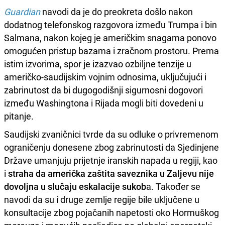
Guardian
navodi da je do preokreta došlo nakon
dodatnog telefonskog razgovora između Trumpa i bin
Salmana, nakon kojeg je američkim snagama ponovo
omogućen pristup bazama i zračnom prostoru. Prema
istim izvorima, spor je izazvao ozbiljne tenzije u
američko-saudijskim vojnim odnosima, uključujući i
zabrinutost da bi dugogodišnji sigurnosni dogovori
između Washingtona i Rijada mogli biti dovedeni u
pitanje.
Saudijski zvaničnici tvrde da su odluke o privremenom
ograničenju donesene zbog zabrinutosti da Sjedinjene
Države umanjuju prijetnje iranskih napada u regiji, kao
i
straha da američka zaštita saveznika u Zaljevu nije
dovoljna u slučaju eskalacije sukob
a. Također se
navodi da su i druge zemlje regije bile uključene u
konsultacije zbog pojačanih napetosti oko Hormuškog