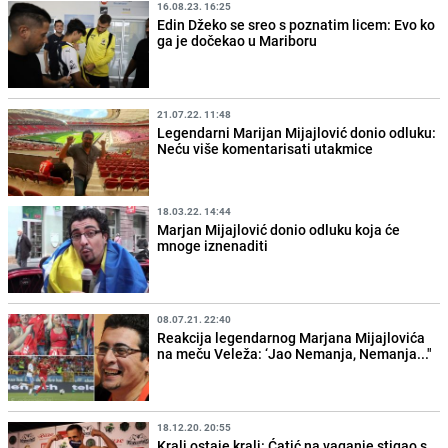
16.08.23. 16:25
Edin Džeko se sreo s poznatim licem: Evo ko
ga je dočekao u Mariboru
21.07.22. 11:48
Legendarni Marijan Mijajlović donio odluku:
Neću više komentarisati utakmice
18.03.22. 14:44
Marjan Mijajlović donio odluku koja će
mnoge iznenaditi
08.07.21. 22:40
Reakcija legendarnog Marjana Mijajlovića
na meču Veleža: ‘Jao Nemanja, Nemanja..."
18.12.20. 20:55
Kralj ostaje kralj: Ćatić na vaganje stigao s