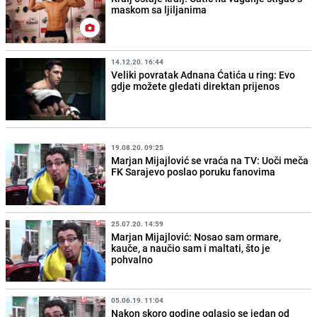
maskom sa ljiljanima
14.12.20. 16:44
Veliki povratak Adnana Ćatića u ring: Evo
gdje možete gledati direktan prijenos
19.08.20. 09:25
Marjan Mijajlović se vraća na TV: Uoči meča
FK Sarajevo poslao poruku fanovima
25.07.20. 14:59
Marjan Mijajlović: Nosao sam ormare,
kauče, a naučio sam i maltati, što je
pohvalno
05.06.19. 11:04
Nakon skoro godine oglasio se jedan od