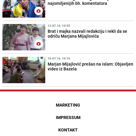
najomiljenijih bh. komentatora
12.07.16. 10:52
Brat i majka nazvali redakciju i rekli da se
odriču Marjana Mijajlovića
10.07.16. 10:10
Marjan Mijajlović prešao na islam: Objavljen
video iz Bazela
MARKETING
IMPRESSUM
KONTAKT