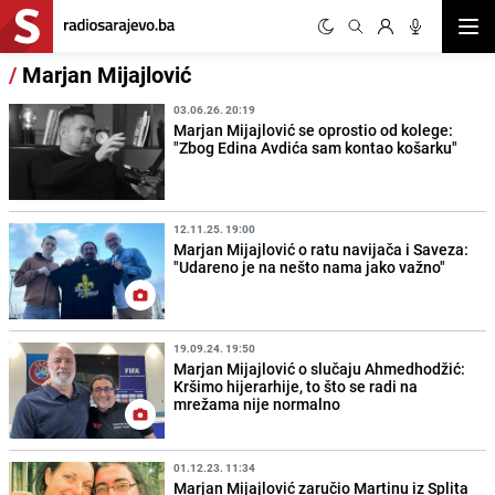
Otvor
/
Marjan Mijajlović
03.06.26. 20:19
Marjan Mijajlović se oprostio od kolege:
"Zbog Edina Avdića sam kontao košarku"
12.11.25. 19:00
Marjan Mijajlović o ratu navijača i Saveza:
"Udareno je na nešto nama jako važno"
19.09.24. 19:50
Marjan Mijajlović o slučaju Ahmedhodžić:
Kršimo hijerarhije, to što se radi na
mrežama nije normalno
01.12.23. 11:34
Marjan Mijajlović zaručio Martinu iz Splita