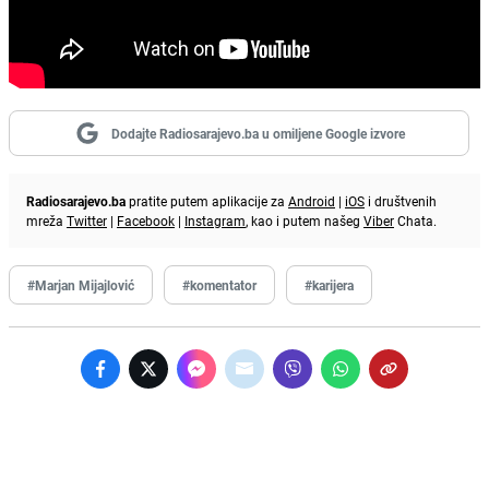
Dodajte Radiosarajevo.ba u omiljene Google izvore
Radiosarajevo.ba
pratite putem aplikacije za
Android
|
iOS
i društvenih
mreža
Twitter
|
Facebook
|
Instagram
, kao i putem našeg
Viber
Chata.
#Marjan Mijajlović
#komentator
#karijera