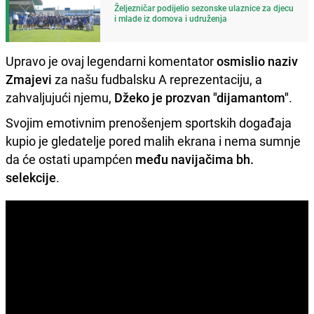
Željezničar podijelio sezonske ulaznice za djecu
i mlade iz domova i udruženja
Upravo je ovaj legendarni komentator
osmislio naziv
Zmajevi
za našu fudbalsku A reprezentaciju, a
zahvaljujući njemu,
Džeko je prozvan "dijamantom"
.
Svojim emotivnim prenošenjem sportskih događaja
kupio je gledatelje pored malih ekrana i nema sumnje
da će ostati upampćen
među navijačima bh.
selekcije
.