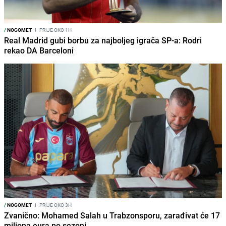
/
NOGOMET
I
PRIJE OKO 1H
Real Madrid gubi borbu za najboljeg igrača SP-a: Rodri
rekao DA Barceloni
/
NOGOMET
I
PRIJE OKO 3H
Zvanično: Mohamed Salah u Trabzonsporu, zarađivat će 17
miliona eura po sezoni