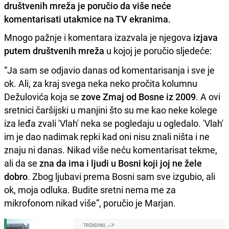
društvenih mreža je poručio da više neće
komentarisati utakmice na TV ekranima.
Mnogo pažnje i komentara izazvala je njegova
izjava
putem društvenih mreža
u kojoj je poručio sljedeće:
“Ja sam se odjavio danas od komentarisanja i sve je
ok. Ali, za kraj svega neka neko pročita kolumnu
Dežulovića koja se
zove Zmaj od Bosne iz 2009
. A ovi
sretnici čaršijski u manjini što su me kao neke kolege
iza leđa zvali 'Vlah' neka se pogledaju u ogledalo. 'Vlah'
im je dao nadimak repki kad oni nisu znali ništa i ne
znaju ni danas. Nikad više neću komentarisat tekme,
ali da se
zna da ima i ljudi u Bosni koji joj ne žele
dobro
. Zbog ljubavi prema Bosni sam sve izgubio, ali
ok, moja odluka. Budite sretni nema me za
mikrofonom nikad više”, poručio je Marjan.
TRENDING