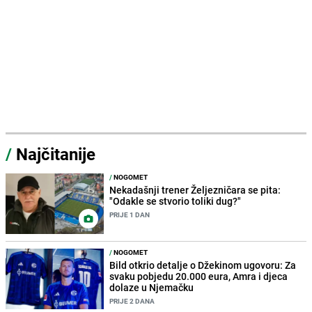
/
Najčitanije
/
NOGOMET
Nekadašnji trener Željezničara se pita:
"Odakle se stvorio toliki dug?"
PRIJE 1 DAN
/
NOGOMET
Bild otkrio detalje o Džekinom ugovoru: Za
svaku pobjedu 20.000 eura, Amra i djeca
dolaze u Njemačku
PRIJE 2 DANA