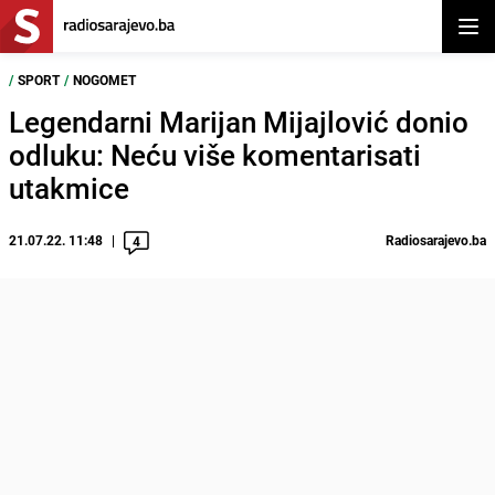
Otvor
/
SPORT
/
NOGOMET
Legendarni Marijan Mijajlović donio
odluku: Neću više komentarisati
utakmice
21.07.22. 11:48
Radiosarajevo.ba
4