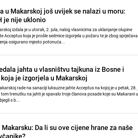
ta u Makarskoj još uvijek se nalazi u moru:
H je nije uklonio
koj izdala je u utorak, 2. jula, nalog vlasnicima za uklanjanje olupine
te Acceptus koja je prošle sedmice izgorjela u požaru te je zbog sprječava
enja osigurano mjesto potonuća...
edala jahta u vlasništvu tajkuna iz Bosne i
koja je izgorjela u Makarskoj
arskoj rade na sanaciji luksuzne jahte Acceptus na kojoj je u petak, 28. j
 tom trenutku na jahti je spavalo troje članova posade koje su Makarani u
jegli s b...
 Makarsku: Da li su ove cijene hrane za naše
včanike?