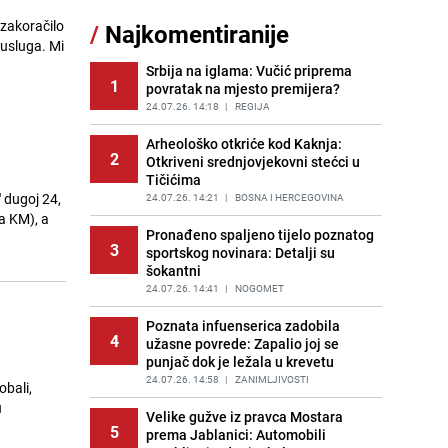
sankcionisao vozača iz Bosanskog
 zakoračilo
/
Najkomentiranije
Novog
 usluga. Mi
PRIJE 2 DANA
|
BOSNA I HERCEGOVINA
Srbija na iglama: Vučić priprema
1
povratak na mjesto premijera?
Kao iz slastičarne: Rolada od
12
čokolade i kokosa bez pečenja,
24.07.26. 14:18
|
REGIJA
jednostavan desert bez imalo muke
Arheološko otkriće kod Kaknja:
PRIJE 2 DANA
|
RECEPTI
2
Otkriveni srednjovjekovni stećci u
Tičićima
Tajna savršenog makedonskog
13
 dugoj 24,
ajvara: Stari recept za kremast i
24.07.26. 14:21
|
BOSNA I HERCEGOVINA
bogat okus
a KM), a
Pronađeno spaljeno tijelo poznatog
PRIJE 2 DANA
|
RECEPTI
3
sportskog novinara: Detalji su
šokantni
Tuga potresla grad na Uni:
14
Preminula Lejla Muhić (39),
24.07.26. 14:41
|
NOGOMET
sugrađani u nevjerici
Poznata infuenserica zadobila
PRIJE 2 DANA
|
BOSNA I HERCEGOVINA
4
užasne povrede: Zapalio joj se
punjač dok je ležala u krevetu
Borba trajala satima: Pogledajte
15
'grdosiju' od skoro tri metra koju su
24.07.26. 14:58
|
ZANIMLJIVOSTI
bali,
braća izvukla iz mora
u
Velike gužve iz pravca Mostara
PRIJE 1 DAN
|
SVIJET
5
prema Jablanici: Automobili