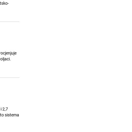
Metkoviću
tsko-
24.07.26. 16:18
|
REGIJA
rocjenjuje
oljaci.
i 2,7
 to sistema