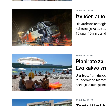
04.05.24. 09:33
Izvučen auto
Dio Jadranske magist
zatvoren je za sav sa
15 sati i 45 minuta, d
29.04.24. 13:05
Planirate za 
Evo kakvo vri
U srijedu. 1. maja, o
iz Federalnog hidrom
očekuju lokalni pljusk
29.04.24. 12:28
Znate li koli