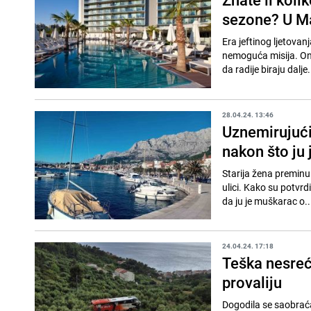
sezone? U Ma
Era jeftinog ljetovan
nemoguća misija. Oni,
da radije biraju dalje.
28.04.24. 13:46
Uznemirujući
nakon što ju
Starija žena preminul
ulici. Kako su potvrdi
da ju je muškarac o..
24.04.24. 17:18
Teška nesreć
provaliju
Dogodila se saobraćaj