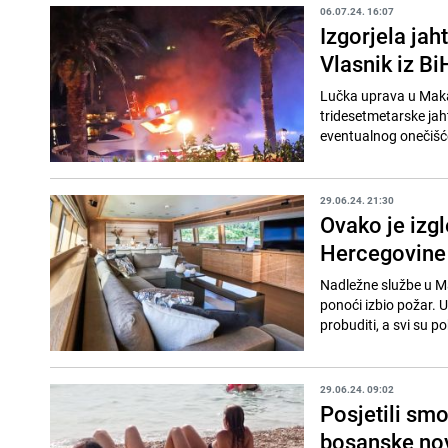
06.07.24. 16:07
Izgorjela jah
Vlasnik iz Bi
Lučka uprava u Makars
tridesetmetarske jah
eventualnog onečišć
29.06.24. 21:30
Ovako je izgl
Hercegovine 
Nadležne službe u Mak
ponoći izbio požar. U
probuditi, a svi su pob
29.06.24. 09:02
Posjetili smo
bosanske no