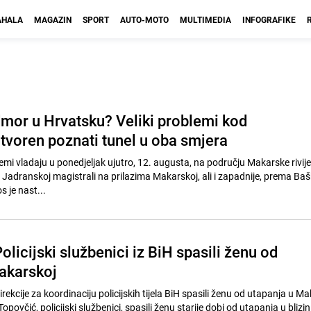
HALA
MAGAZIN
SPORT
AUTO-MOTO
MULTIMEDIA
INFOGRAFIKE
dmor u Hrvatsku? Veliki problemi kod
tvoren poznati tunel u oba smjera
emi vladaju u ponedjeljak ujutro, 12. augusta, na području Makarske rivije
Jadranskoj magistrali na prilazima Makarskoj, ali i zapadnije, prema Baš
s je nast...
Policijski službenici iz BiH spasili ženu od
akarskoj
direkcije za koordinaciju policijskih tijela BiH spasili ženu od utapanja u M
povčić, policijski službenici, spasili ženu starije dobi od utapanja u blizin