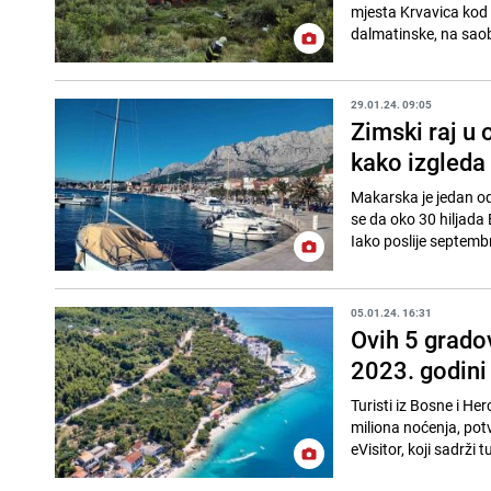
mjesta Krvavica kod 
dalmatinske, na saob
29.01.24. 09:05
Zimski raj u
kako izgleda
Makarska je jedan od
se da oko 30 hiljada 
Iako poslije septembra
05.01.24. 16:31
Ovih 5 gradov
2023. godini
Turisti iz Bosne i He
miliona noćenja, potv
eVisitor, koji sadrži tu