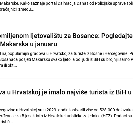
Makarske. Kako saznaje portal Dalmacija Danas od Policijske uprave spli
raćajnici između...
 omiljenom ljetovalištu za Bosance: Pogledajte
 Makarska u januaru
 najpopularnijih gradova u Hrvatskoj za turiste iz Bosne i Hercegovine. P
Bosanaca posjeti Makarsku svako ljeto, a od ljudi iz BiH su brojniji samo P
 ili okt...
a u Hrvatskoj je imalo najviše turista iz BiH u
rcegovine u Hrvatskoj su u 2023. godini ostvarili više od 528.000 dolazaka 
rđeno je za Bljesak.info iz Hrvatske turističke zajednice (HTZ). Podaci su
ristič...