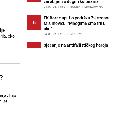
zarobljeni u dugim kolonama
24.07.26. 14:58
|
BOSNA I HERCEGOVINA
FK Borac uputio podršku Zvjezdanu
6
Misimoviću: "Mnogima smo trn u
oku"
ije
24.07.26. 15:10
|
NOGOMET
rila, oko
Sjećanje na antifašističkog heroja:
7
Rade Končar kao simbol otpora
okupatoru
24.07.26. 15:24
|
LICA
Uzbuna u članici NATO-a: Dron ušao
?
8
u njen zračni prostor, borbeni avion
F-16 ga srušio
24.07.26. 15:28
|
SVIJET
najavljuju
Novi detalji tragedije u aqua-parku
i se
9
u Srbiji: Troje uhapšenih, prijeti im
do 12 godina zatvora
24.07.26. 15:48
|
REGIJA
Jannik Sinner i Laila Hasanović
10
snimljeni u luksuznoj vili kako