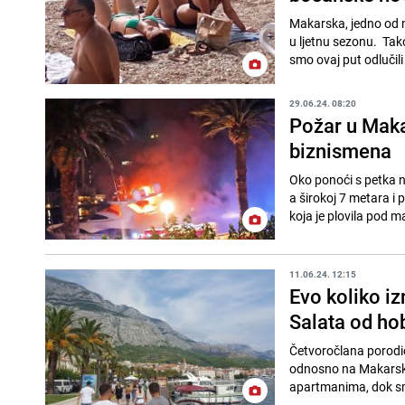
Makarska, jedno od n
u ljetnu sezonu. Tako
smo ovaj put odlučili 
29.06.24. 08:20
Požar u Maka
biznismena
Oko ponoći s petka n
a širokoj 7 metara i
koja je plovila pod m
11.06.24. 12:15
Evo koliko i
Salata od hob
Četvoročlana porodic
odnosno na Makarskoj 
apartmanima, dok sm