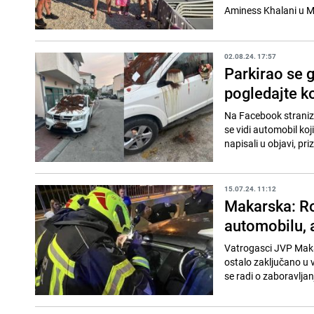
Aminess Khalani u M
02.08.24. 17:57
Parkirao se g
pogledajte k
Na Facebook stranizi
se vidi automobil koj
napisali u objavi, priz
15.07.24. 11:12
Makarska: Rod
automobilu, 
Vatrogasci JVP Makar
ostalo zaključano u v
se radi o zaboravljanj