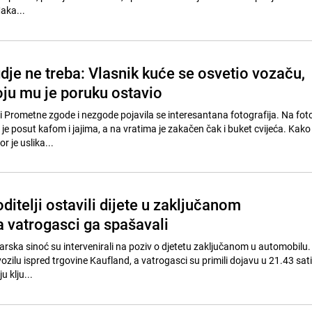
aka...
dje ne treba: Vlasnik kuće se osvetio vozaču,
oju mu je poruku ostavio
 Prometne zgode i nezgode pojavila se interesantana fotografija. Na fot
i je posut kafom i jajima, a na vratima je zakačen čak i buket cvijeća. Kako
or je uslika...
itelji ostavili dijete u zaključanom
a vatrogasci ga spašavali
ska sinoć su intervenirali na poziv o djetetu zaključanom u automobilu. D
ozilu ispred trgovine Kaufland, a vatrogasci su primili dojavu u 21.43 sati
u klju...