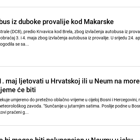
bus iz duboke provalije kod Makarske
rale (DC8), predio Krvavica kod Brela, zbog izvlačenja autobusa iz proval
obraćaj 3. i 4. maja zbog izvlačenja autobusa iz provalije. U srijedu 24. ap
ogodila se sa...
1. maj ljetovati u Hrvatskoj ili u Neum na more
jeme će biti
čekuje umjereno do pretežno oblačno vrijeme u cijeloj Bosni i Hercegovini, 
eteorološkog zavoda. "Sunčanije u jutarnjim satima. Poslije podne u Bosn
ovi praćeni g...
ko bi mogao biti polupansion u Neumu u jeku