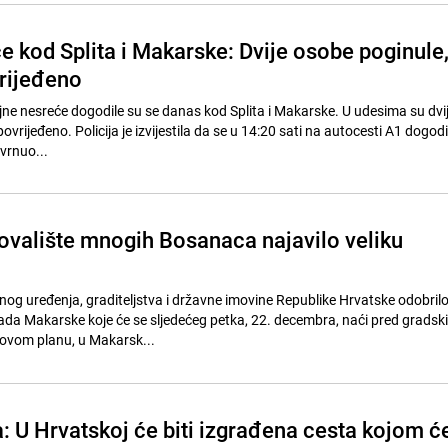
e kod Splita i Makarske: Dvije osobe poginule
vrijeđeno
jne nesreće dogodile su se danas kod Splita i Makarske. U udesima su dvi
 povrijeđeno. Policija je izvijestila da se u 14:20 sati na autocesti A1 dogod
vrnuo...
tovalište mnogih Bosanaca najavilo veliku
nog uređenja, graditeljstva i državne imovine Republike Hrvatske odobrilo
da Makarske koje će se sljedećeg petka, 22. decembra, naći pred gradsk
novom planu, u Makarsk...
: U Hrvatskoj će biti izgrađena cesta kojom ć