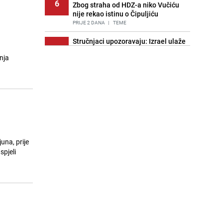
6
Zbog straha od HDZ-a niko Vučiću
nije rekao istinu o Čipuljiću
PRIJE 2 DANA
|
TEME
Stručnjaci upozoravaju: Izrael ulaže
7
milione kako bi utjecao na
nja
odgovore ChatGPT-a o Gazi
PRIJE OKO 18H
|
SVIJET
Znate li šta Dino Merlin pojede prije
8
izlaska na scenu? Njegov ritual
iznenadio mnoge
PRIJE 2 DANA
|
SHOWBIZ
Pijana sjela za volan: Osiguranje
9
odbilo isplatu štete na vozilu koje je
una, prije
slupala Anja Ljubojević
spjeli
PRIJE 2 DANA
|
BOSNA I HERCEGOVINA
Akcija na Dobrinji: Specijalci MUP-a
10
KS opkolili zgradu
PRIJE 2 DANA
|
LOKALNE TEME
Nastavak provokacija: MUP RS
11
oduzeo zastavu s ljiljanima i