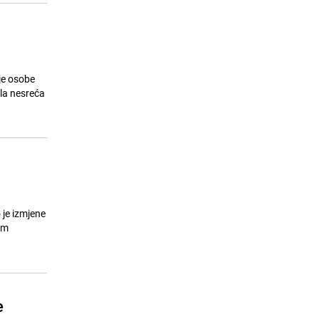
,
je osobe
ila nesreća
 je izmjene
im
e