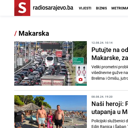
VIJESTI
BIZNIS
METROMA
/
Makarska
12.08.24. 10:14
Putujte na o
Makarske, za
Veliki prometni probl
višednevne gužve na 
Brelima i Omišu, jutro
08.08.24. 19:20
Naši heroji: 
utapanja u M
Policijski službenici 
Edin Ranica i Šaban To