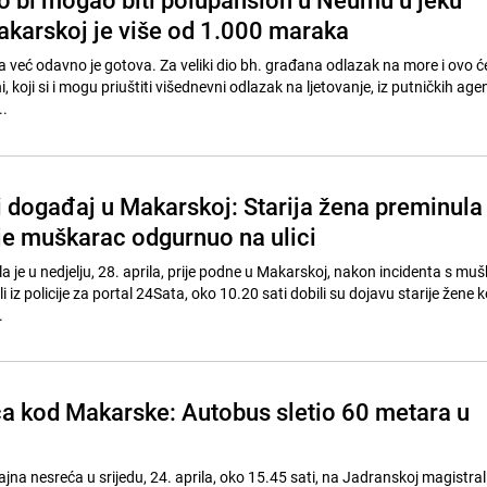
karskoj je više od 1.000 maraka
ja već odavno je gotova. Za veliki dio bh. građana odlazak na more i ovo će 
 koji si i mogu priuštiti višednevni odlazak na ljetovanje, iz putničkih age
..
 događaj u Makarskoj: Starija žena preminula
 je muškarac odgurnuo na ulici
a je u nedjelju, 28. aprila, prije podne u Makarskoj, nakon incidenta s m
li iz policije za portal 24Sata, oko 10.20 sati dobili su dojavu starije žene k
.
a kod Makarske: Autobus sletio 60 metara u
na nesreća u srijedu, 24. aprila, oko 15.45 sati, na Jadranskoj magistrali 