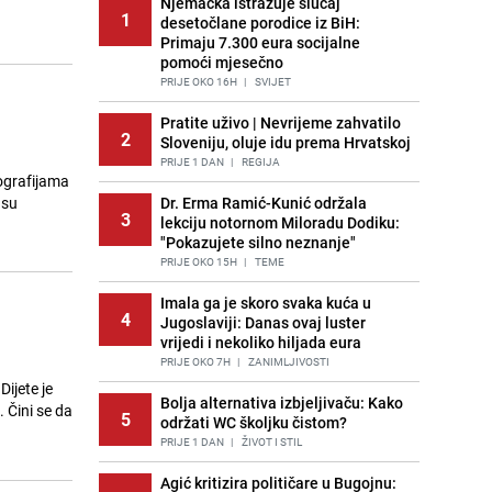
Njemačka istražuje slučaj
1
desetočlane porodice iz BiH:
Primaju 7.300 eura socijalne
pomoći mjesečno
PRIJE OKO 16H
|
SVIJET
Pratite uživo | Nevrijeme zahvatilo
2
Sloveniju, oluje idu prema Hrvatskoj
PRIJE 1 DAN
|
REGIJA
ografijama
 su
Dr. Erma Ramić-Kunić održala
3
lekciju notornom Miloradu Dodiku:
"Pokazujete silno neznanje"
PRIJE OKO 15H
|
TEME
Imala ga je skoro svaka kuća u
4
Jugoslaviji: Danas ovaj luster
vrijedi i nekoliko hiljada eura
PRIJE OKO 7H
|
ZANIMLJIVOSTI
ijete je
Bolja alternativa izbjeljivaču: Kako
. Čini se da
5
održati WC školjku čistom?
PRIJE 1 DAN
|
ŽIVOT I STIL
Agić kritizira političare u Bugojnu: