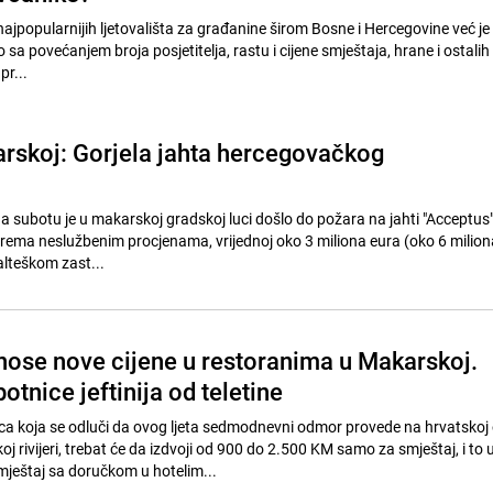
ajpopularnijih ljetovališta za građanine širom Bosne i Hercegovine već je
 sa povećanjem broja posjetitelja, rastu i cijene smještaja, hrane i ostalih
pr...
rskoj: Gorjela jahta hercegovačkog
a subotu je u makarskoj gradskoj luci došlo do požara na jahti "Acceptus"
 prema neslužbenim procjenama, vrijednoj oko 3 miliona eura (oko 6 milion
alteškom zast...
znose nove cijene u restoranima u Makarskoj.
otnice jeftinija od teletine
a koja se odluči da ovog ljeta sedmodnevni odmor provede na hrvatskoj o
rivijeri, trebat će da izdvoji od 900 do 2.500 KM samo za smještaj, i to 
ještaj sa doručkom u hotelim...