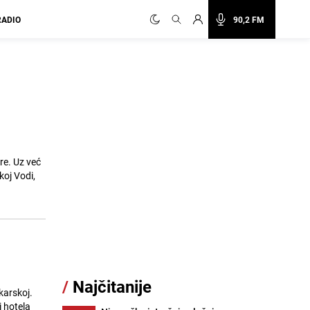
RADIO
90,2 FM
re. Uz već
koj Vodi,
/
Najčitanije
akarskoj.
i hotela