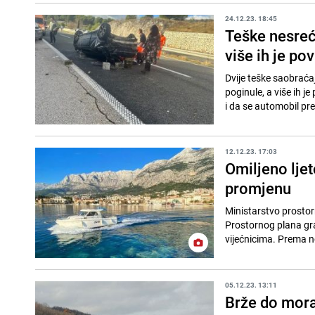
24.12.23. 18:45
Teške nesreć
više ih je po
Dvije teške saobraća
poginule, a više ih je
i da se automobil pre
12.12.23. 17:03
Omiljeno lje
promjenu
Ministarstvo prostor
Prostornog plana gra
vijećnicima. Prema 
05.12.23. 13:11
Brže do mora