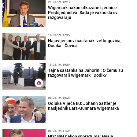
21.08.19. 12:12
Wigemark nakon otkazane sjednice
Predsjedništva: Sada je važno da svi
razgovaraju
16.08.19. 17:27
Najavljen novi sastanak Izetbegovića,
Dodika i Čovića
15.08.19. 19:54
Tajna sastanka na Jahorini: O čemu su
razgovarali Wigemark i Dodik?
08.08.19. 15:21
Odluka Vijeća EU: Johann Sattler je
nasljednik Lars-Gunnara Wigemarka
08.08.19. 11:34
HDZ BiH nakon sporazuma: Hvala,