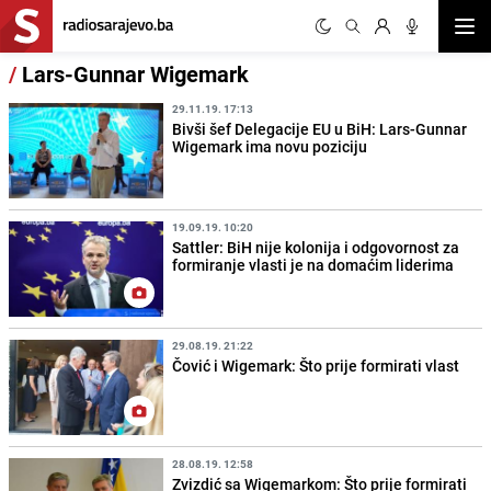
Otvor
/
Lars-Gunnar Wigemark
29.11.19. 17:13
Bivši šef Delegacije EU u BiH: Lars-Gunnar
Wigemark ima novu poziciju
19.09.19. 10:20
Sattler: BiH nije kolonija i odgovornost za
formiranje vlasti je na domaćim liderima
29.08.19. 21:22
Čović i Wigemark: Što prije formirati vlast
28.08.19. 12:58
Zvizdić sa Wigemarkom: Što prije formirati