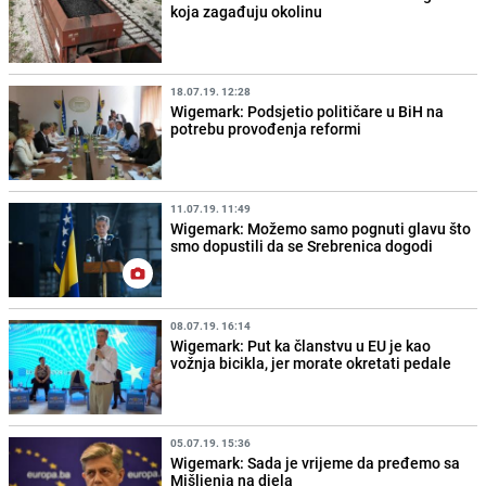
koja zagađuju okolinu
18.07.19. 12:28
Wigemark: Podsjetio političare u BiH na
potrebu provođenja reformi
11.07.19. 11:49
Wigemark: Možemo samo pognuti glavu što
smo dopustili da se Srebrenica dogodi
08.07.19. 16:14
Wigemark: Put ka članstvu u EU je kao
vožnja bicikla, jer morate okretati pedale
05.07.19. 15:36
Wigemark: Sada je vrijeme da pređemo sa
Mišljenja na djela