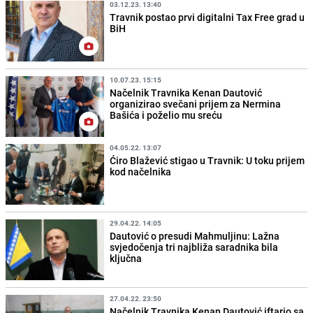
03.12.23. 13:40
Travnik postao prvi digitalni Tax Free grad u
BiH
10.07.23. 15:15
Načelnik Travnika Kenan Dautović
organizirao svečani prijem za Nermina
Bašića i poželio mu sreću
04.05.22. 13:07
Ćiro Blažević stigao u Travnik: U toku prijem
kod načelnika
29.04.22. 14:05
Dautović o presudi Mahmuljinu: Lažna
svjedočenja tri najbliža saradnika bila
ključna
27.04.22. 23:50
Načelnik Travnika Kenan Dautović iftario sa