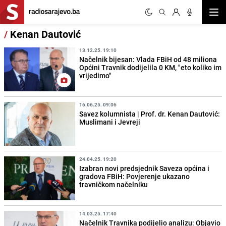
Otvor
/
Kenan Dautović
13.12.25. 19:10
Načelnik bijesan: Vlada FBiH od 48 miliona
Općini Travnik dodijelila 0 KM, "eto koliko im
vrijedimo"
16.06.25. 09:06
Savez kolumnista | Prof. dr. Kenan Dautović:
Muslimani i Jevreji
24.04.25. 19:20
Izabran novi predsjednik Saveza općina i
gradova FBiH: Povjerenje ukazano
travničkom načelniku
14.03.25. 17:40
Načelnik Travnika podijelio analizu: Objavio