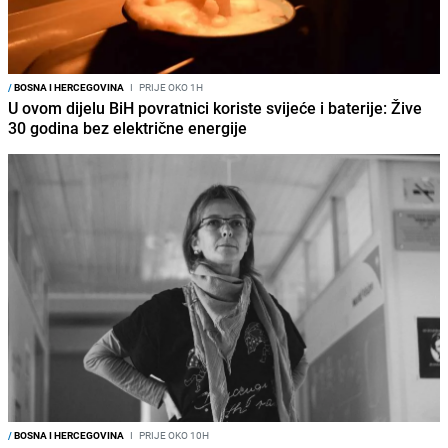
/
BOSNA I HERCEGOVINA
I
PRIJE OKO 1H
U ovom dijelu BiH povratnici koriste svijeće i baterije: Žive
30 godina bez električne energije
/
BOSNA I HERCEGOVINA
I
PRIJE OKO 10H