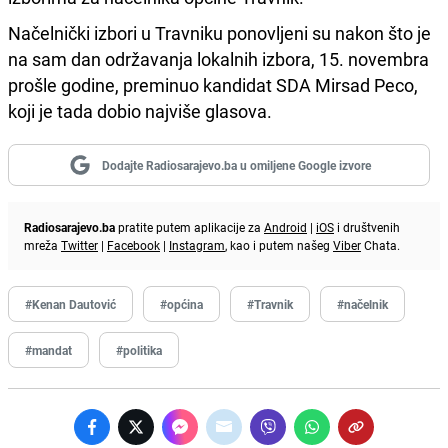
Načelnički izbori u Travniku ponovljeni su nakon što je
na sam dan održavanja lokalnih izbora, 15. novembra
prošle godine, preminuo kandidat SDA Mirsad Peco,
koji je tada dobio najviše glasova.
Dodajte Radiosarajevo.ba u omiljene Google izvore
Radiosarajevo.ba
pratite putem aplikacije za
Android
|
iOS
i društvenih
mreža
Twitter
|
Facebook
|
Instagram
, kao i putem našeg
Viber
Chata.
#Kenan Dautović
#općina
#Travnik
#načelnik
#mandat
#politika