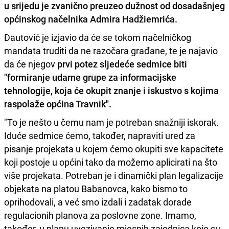
u srijedu je zvanično preuzeo dužnost od dosadašnjeg
općinskog načelnika Admira Hadžiemrića.
Dautović je izjavio da će se tokom načelničkog
mandata truditi da ne razočara građane, te je najavio
da će njegov
prvi potez sljedeće sedmice biti
"formiranje udarne grupe za informacijske
tehnologije, koja će okupit znanje i iskustvo s kojima
raspolaže općina Travnik".
"To je nešto u čemu nam je potreban snažniji iskorak.
Iduće sedmice ćemo, također, napraviti ured za
pisanje projekata u kojem ćemo okupiti sve kapacitete
koji postoje u općini tako da možemo aplicirati na što
više projekata. Potreban je i dinamički plan legalizacije
objekata na platou Babanovca, kako bismo to
oprihodovali, a već smo izdali i zadatak dorade
regulacionih planova za poslovne zone. Imamo,
također, u planu uvezivanje mjesnih zajednica koje su