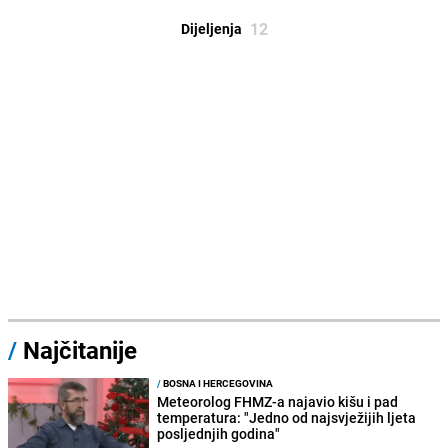
12
Dijeljenja
/
Najčitanije
/
BOSNA I HERCEGOVINA
Meteorolog FHMZ-a najavio kišu i pad
temperatura: "Jedno od najsvježijih ljeta
posljednjih godina"