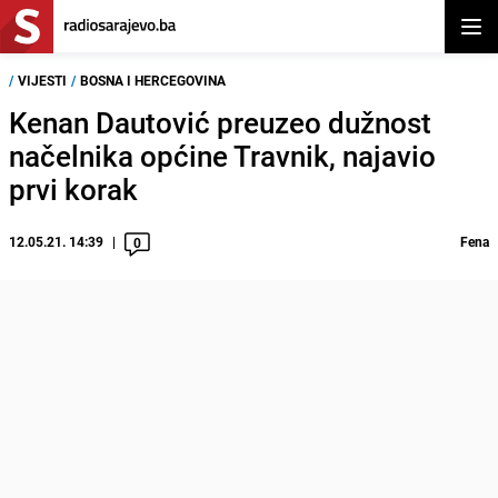
Otvor
/
VIJESTI
/
BOSNA I HERCEGOVINA
Kenan Dautović preuzeo dužnost
načelnika općine Travnik, najavio
prvi korak
12.05.21. 14:39
Fena
0