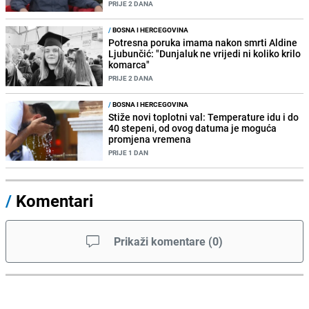
PRIJE 2 DANA
/
BOSNA I HERCEGOVINA
Potresna poruka imama nakon smrti Aldine
Ljubunčić: "Dunjaluk ne vrijedi ni koliko krilo
komarca"
PRIJE 2 DANA
/
BOSNA I HERCEGOVINA
Stiže novi toplotni val: Temperature idu i do
40 stepeni, od ovog datuma je moguća
promjena vremena
PRIJE 1 DAN
/
Komentari
Prikaži komentare
(
0
)