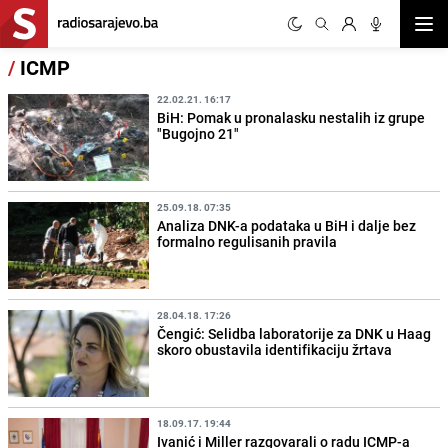
Otvor
/
ICMP
22.02.21. 16:17
BiH: Pomak u pronalasku nestalih iz grupe
"Bugojno 21"
25.09.18. 07:35
Analiza DNK-a podataka u BiH i dalje bez
formalno regulisanih pravila
28.04.18. 17:26
Čengić: Selidba laboratorije za DNK u Haag
skoro obustavila identifikaciju žrtava
18.09.17. 19:44
Ivanić i Miller razgovarali o radu ICMP-a