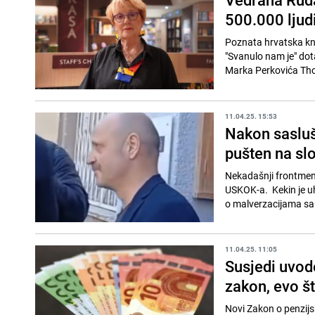
500.000 ljudi
Poznata hrvatska knj
"Svanulo nam je" dot
Marka Perkovića Tho
11.04.25. 15:53
Nakon sasluš
pušten na sl
Nekadašnji frontmen 
USKOK-a. Kekin je uha
o malverzacijama sa 
11.04.25. 11:05
Susjedi uvode
zakon, evo š
Novi Zakon o penzijs