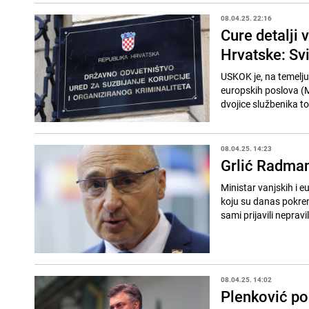
08.04.25. 22:16
Cure detalji 
Hrvatske: Svi 
USKOK je, na temelju 
europskih poslova (M
dvojice službenika to
08.04.25. 14:23
Grlić Radman 
Ministar vanjskih i 
koju su danas pokren
sami prijavili nepravi
08.04.25. 14:02
Plenković pos