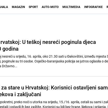
HALA
MAGAZIN
SPORT
AUTO-MOTO
MULTIMEDIA
INFOGRAFIKE
rvatskoj: U teškoj nesreći poginula djeca
0 godina
 nesreći u srijedu, 16. aprila, oko 21.30 sati u Đakovštini, između mjesta 
 poginule su tri osobe. Osječko-baranjaska policija se jutros oglasila o de
a Državno...
a stare u Hrvatskoj: Korisnici ostavljeni sami
jekova i zaključani
okretni, preko noći s utorka na srijedu, 15./16. aprila, ostali su sami i za
tali i ostavili ih bez zaštite. Korisnici su bili bez hrane, lijekova i grijanja.