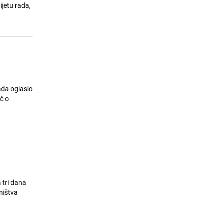
ijetu rada,
ada oglasio
č o
 tri dana
vništva