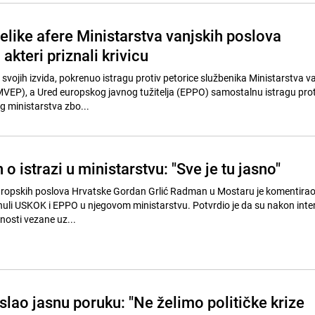
velike afere Ministarstva vanjskih poslova
akteri priznali krivicu
svojih izvida, pokrenuo istragu protiv petorice službenika Ministarstva va
VEP), a Ured europskog javnog tužitelja (EPPO) samostalnu istragu prot
g ministarstva zbo...
o istrazi u ministarstvu: "Sve je tu jasno"
europskih poslova Hrvatske Gordan Grlić Radman u Mostaru je komentirao
uli USKOK i EPPO u njegovom ministarstvu. Potvrdio je da su nakon inter
lnosti vezane uz...
lao jasnu poruku: "Ne želimo političke krize