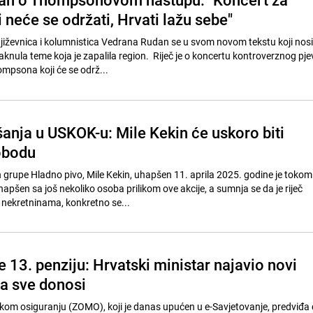
 neće se održati, Hrvati lažu sebe"
iževnica i kolumnistica Vedrana Rudan se u svom novom tekstu koji nosi
aknula teme koja je zapalila region. Riječ je o koncertu kontroverznog pj
mpsona koji će se održ...
anja u USKOK-u: Mile Kekin će uskoro biti
obodu
grupe Hladno pivo, Mile Kekin, uhapšen 11. aprila 2025. godine je tokom 
pšen sa još nekoliko osoba prilikom ove akcije, a sumnja se da je riječ
nekretninama, konkretno se...
 13. penziju: Hrvatski ministar najavio novi
ta sve donosi
kom osiguranju (ZOMO), koji je danas upućen u e-Savjetovanje, predviđa