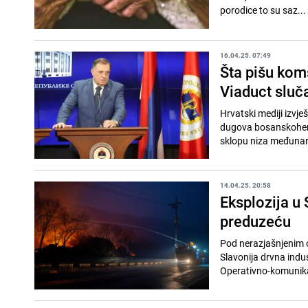
porodice to su saz...
16.04.25. 07:49
Šta pišu komš
Viaduct sluča
Hrvatski mediji izvje
dugova bosanskoherce
sklopu niza međunaro
14.04.25. 20:58
Eksplozija u
preduzeću
Pod nerazjašnjenim o
Slavonija drvna indu
Operativno-komunikac