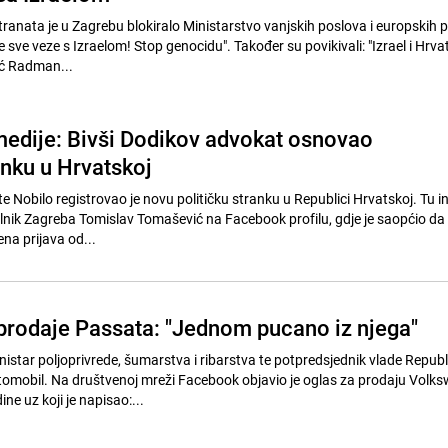
nata je u Zagrebu blokiralo Ministarstvo vanjskih poslova i europskih 
e sve veze s Izraelom! Stop genocidu". Također su povikivali: "Izrael i Hrva
lić Radman...
medije: Bivši Dodikov advokat osnovao
anku u Hrvatskoj
e Nobilo registrovao je novu političku stranku u Republici Hrvatskoj. Tu i
lnik Zagreba Tomislav Tomašević na Facebook profilu, gdje je saopćio da 
na prijava od...
prodaje Passata: "Jednom pucano iz njega"
nistar poljoprivrede, šumarstva i ribarstva te potpredsjednik vlade Republ
tomobil. Na društvenoj mreži Facebook objavio je oglas za prodaju Volk
ne uz koji je napisao:...