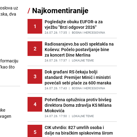
Nastavak provokacija: MUP RS
poslova uz
/
Najkomentiranije
11
oduzeo zastavu s ljiljanima i
tska, dva
sankcionisao vozača iz Bosanskog
Novog
Pogledajte obuku EUFOR-a za
1
vježbu "Brzi odgovor 2026"
PRIJE 2 DANA
|
BOSNA I HERCEGOVINA
24.07.26. 17:35
|
BOSNA I HERCEGOVINA
Kao iz slastičarne: Rolada od
12
čokolade i kokosa bez pečenja,
Radiosarajevo.ba uoči spektakla na
2
jednostavan desert bez imalo muke
Koševu: Počelo postavljanje bine
za koncert Dine Merlina
PRIJE 2 DANA
|
RECEPTI
nformaciju
24.07.26. 17:37
|
LOKALNE TEME
Tajna savršenog makedonskog
'kao što
13
ajvara: Stari recept za kremast i
Dok građani RS čekaju bolji
3
bogat okus
standard: Premijer Minić i ministri
povećali sebi plaće za 600 maraka
PRIJE 2 DANA
|
RECEPTI
24.07.26. 17:43
|
BOSNA I HERCEGOVINA
Tuga potresla grad na Uni:
14
Preminula Lejla Muhić (39),
Potvrđena optužnica protiv bivšeg
4
sugrađani u nevjerici
direktora Doma zdravlja KS Milana
ike
Miokovića
PRIJE 2 DANA
|
BOSNA I HERCEGOVINA
swagen
24.07.26. 17:50
|
LOKALNE TEME
Borba trajala satima: Pogledajte
15
'grdosiju' od skoro tri metra koju su
CIK utvrdio: 827 umrlih osoba i
5
braća izvukla iz mora
dalje na biračkim spiskovima širom