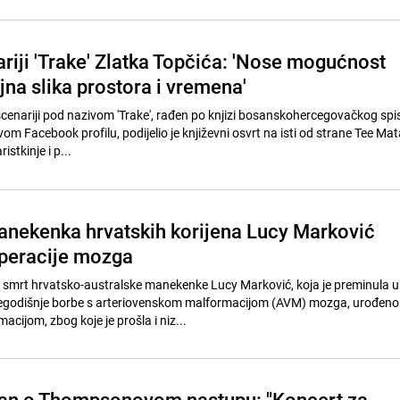
riji 'Trake' Zlatka Topčića: 'Nose mogućnost
jna slika prostora i vremena'
 scenariji pod nazivom 'Trake', rađen po knjizi bosanskohercegovačkog spi
om Facebook profilu, podijelio je književni osvrt na isti od strane Tee Mat
stkinje i p...
nekenka hrvatskih korijena Lucy Marković
peracije mozga
 smrt hrvatsko-australske manekenke Lucy Marković, koja je preminula u
egodišnje borbe s arteriovenskom malformacijom (AVM) mozga, urođen
cijom, zbog koje je prošla i niz...
an o Thompsonovom nastupu: "Koncert za