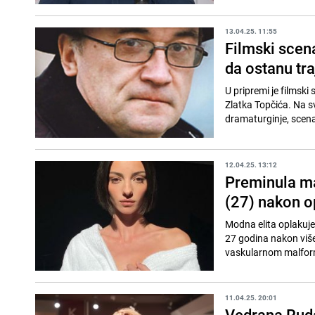
13.04.25. 11:55
Filmski scena
da ostanu tra
U pripremi je filmski
Zlatka Topčića. Na sv
dramaturginje, scenari
12.04.25. 13:12
Preminula ma
(27) nakon o
Modna elita oplakuje
27 godina nakon viš
vaskularnom malforma
11.04.25. 20:01
Vedrana Rud