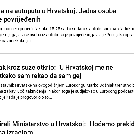
a na autoputu u Hrvatskoj: Jedna osoba
e povrijeđenih
inuo je u ponedjeljak oko 15.25 sati u sudaru s autobusom na vijaduktu
eru juga, a više osoba iz autobusa je povrijeđeno, javila je Policijska upr
e navode kako je n...
k kroz suze otkrio: "U Hrvatskoj me ne
tkako sam rekao da sam gej"
edstavnik Hrvatske na ovogodišnjem Eurosongu Marko Bošnjak trenutno b
na zabavi uoči takmičenja. Nakon toga je sudjelovao u Eurosong podcast
ije kada je progovorio o to...
irali Ministarstvo u Hrvatskoj: "Hoćemo preki
sa Izraelom"