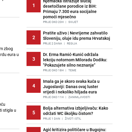
Njemačka istražuje slučaj
1
desetočlane porodice iz BiH:
Primaju 7.300 eura socijalne
pomoći mjesečno
PRIJE OKO 20H
|
SVIJET
Pratite uživo | Nevrijeme zahvatilo
2
Sloveniju, oluje idu prema Hrvatskoj
PRIJE 2 DANA
|
REGIJA
nom zbog
ardu eura u
Dr. Erma Ramić-Kunić održala
3
lekciju notornom Miloradu Dodiku:
"Pokazujete silno neznanje"
PRIJE OKO 18H
|
TEME
Imala ga je skoro svaka kuća u
4
Jugoslaviji: Danas ovaj luster
vrijedi i nekoliko hiljada eura
PRIJE OKO 11H
|
ZANIMLJIVOSTI
eću
Bolja alternativa izbjeljivaču: Kako
 stigla u
5
održati WC školjku čistom?
PRIJE 1 DAN
|
ŽIVOT I STIL
Agić kritizira političare u Bugojnu: