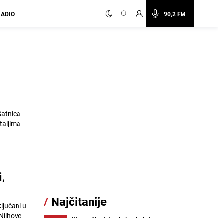
RADIO
90,2 FM
Satnica
taljima
,
/
Najčitanije
ključani u
 Njihove