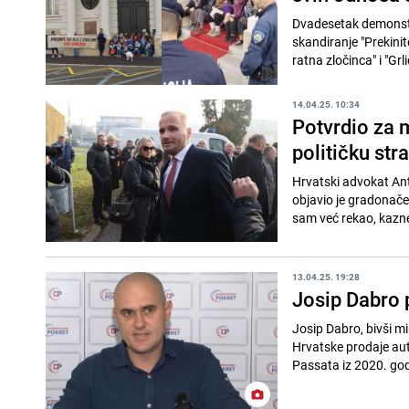
Dvadesetak demonstra
skandiranje "Prekinit
ratna zločinca" i "Gr
14.04.25. 10:34
Potvrdio za 
političku str
Hrvatski advokat Ant
objavio je gradonače
sam već rekao, kazne
13.04.25. 19:28
Josip Dabro 
Josip Dabro, bivši mi
Hrvatske prodaje au
Passata iz 2020. godi