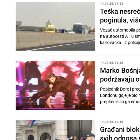
14.04.25. 17:53
Teška nesreć
poginula, viš
Vozač automobila pog
na autocesti A1 u smj
karlovačka. Iz policij
14.04.25. 16:38
Marko Bošnja
podržavaju o
Pobjednik Dore i pr
Londonu gdje je bio 
preplavile su ga emoc
14.04.25. 12:15
Građani blok
svih odnosa 