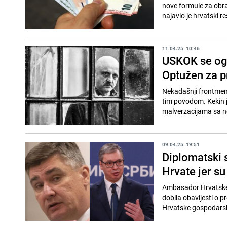
nove formule za obrač
najavio je hrvatski re
11.04.25. 10:46
USKOK se ogl
Optužen za pr
Nekadašnji frontmen 
tim povodom. Kekin je
malverzacijama sa n
09.04.25. 19:51
Diplomatski 
Hrvate jer su 
Ambasador Hrvatske u 
dobila obavijesti o p
Hrvatske gospodarsk