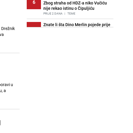
6
Zbog straha od HDZ-a niko Vučiću
nije rekao istinu o Čipuljiću
PRIJE 2 DANA
|
TEME
Znate li šta Dino Merlin pojede prije
 Drežnik
7
izlaska na scenu? Njegov ritual
ava
iznenadio mnoge
PRIJE 2 DANA
|
SHOWBIZ
Stručnjaci upozoravaju: Izrael ulaže
8
milione kako bi utjecao na
odgovore ChatGPT-a o Gazi
PRIJE OKO 22H
|
SVIJET
Pijana sjela za volan: Osiguranje
9
odbilo isplatu štete na vozilu koje je
oravi u
slupala Anja Ljubojević
u, a
PRIJE 2 DANA
|
BOSNA I HERCEGOVINA
Meteorolog FHMZ-a najavio kišu i
10
pad temperatura: "Jedno od
najsvježijih ljeta posljednjih
d
godina"
PRIJE OKO 6H
|
BOSNA I HERCEGOVINA