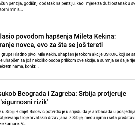
un penzija, godišnji dodatak na penziju, kao i mjere za duži ostanak u sv
sorni minis...
asio povodom hapšenja Mileta Kekina:
anje novca, evo za šta se još tereti
grupe Hladno pivo, Mile Kekin, uhapšen je tokom akcije USKOK, koji se s
 uhapšen sa još nekoliko osoba prilikom ove akcije, a sumnja se da je rije
ekretninama, konkr...
sukob Beograda i Zagreba: Srbija protjeruje
'sigurnosni rizik'
Srbiji Hidajet Biščević potvrdio je u srijedu da je ambasada u posljednja
rotjerivanju troje hrvatskih državljana iz Srbije, među njima i šefa predsta
e komore. V...