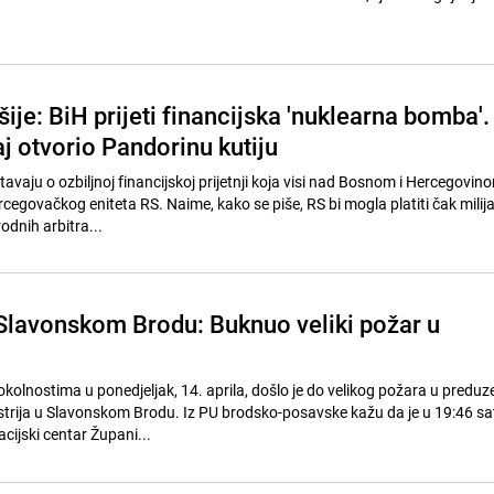
ije: BiH prijeti financijska 'nuklearna bomba'.
j otvorio Pandorinu kutiju
štavaju o ozbiljnoj financijskoj prijetnji koja visi nad Bosnom i Hercegovi
govačkog eniteta RS. Naime, kako se piše, RS bi mogla platiti čak milij
dnih arbitra...
 Slavonskom Brodu: Buknuo veliki požar u
kolnostima u ponedjeljak, 14. aprila, došlo je do velikog požara u preduz
strija u Slavonskom Brodu. Iz PU brodsko-posavske kažu da je u 19:46 sati
ijski centar Župani...