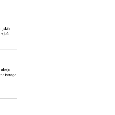
njskih i
iv još
 akciju
ne istrage