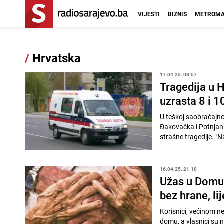
VIJESTI
BIZNIS
METROMA
/
Hrvatska
17.04.25. 08:57
Tragedija u H
uzrasta 8 i 1
U teškoj saobraćajnoj
Đakovačka i Potnjani,
strašne tragedije. "N
16.04.25. 21:10
Užas u Domu z
bez hrane, li
Korisnici, većinom nep
domu, a vlasnici su nes