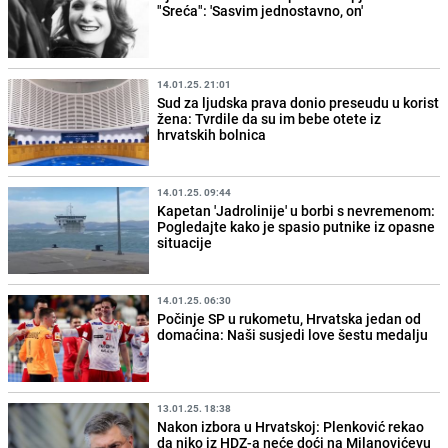
"Sreća": 'Sasvim jednostavno, on'
14.01.25. 21:01
Sud za ljudska prava donio preseudu u korist
žena: Tvrdile da su im bebe otete iz
hrvatskih bolnica
14.01.25. 09:44
Kapetan 'Jadrolinije' u borbi s nevremenom:
Pogledajte kako je spasio putnike iz opasne
situacije
14.01.25. 06:30
Počinje SP u rukometu, Hrvatska jedan od
domaćina: Naši susjedi love šestu medalju
13.01.25. 18:38
Nakon izbora u Hrvatskoj: Plenković rekao
da niko iz HDZ-a neće doći na Milanovićevu