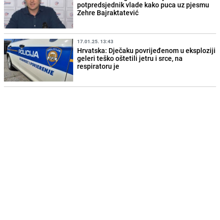
potpredsjednik vlade kako puca uz pjesmu
Zehre Bajraktatević
17.01.25. 13:43
Hrvatska: Dječaku povrijeđenom u eksploziji
geleri teško oštetili jetru i srce, na
respiratoru je