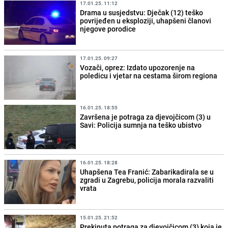
17.01.25. 11:12
Drama u susjedstvu: Dječak (12) teško
povrijeđen u eksploziji, uhapšeni članovi
njegove porodice
17.01.25. 09:27
Vozači, oprez: Izdato upozorenje na
poledicu i vjetar na cestama širom regiona
16.01.25. 18:55
Završena je potraga za djevojčicom (3) u
Savi: Policija sumnja na teško ubistvo
16.01.25. 18:28
Uhapšena Tea Franić: Zabarikadirala se u
zgradi u Zagrebu, policija morala razvaliti
vrata
15.01.25. 21:52
Prekinuta potraga za djevojčicom (3) koja je