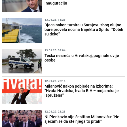
inauguraciju
13.01.25. 11:25
Djeca nakon turnira u Sarajevu zbog olujne
bure provela noć na trajektu u Splitu: "Dobili
su deke"
13.01.25. 09:04
Teška nesreća u Hrvatskoj, poginule dvije
osobe
12.01.25. 22:15
Milanović nakon pobjede na izborima:
"Hvala Hrvatska, hvala BiH – moja ruka je
ispružena"
12.01.25. 21:23
Ni Plenković nije čestitao Milanoviću: "Ne
sjećam se da ste njega to pitali"