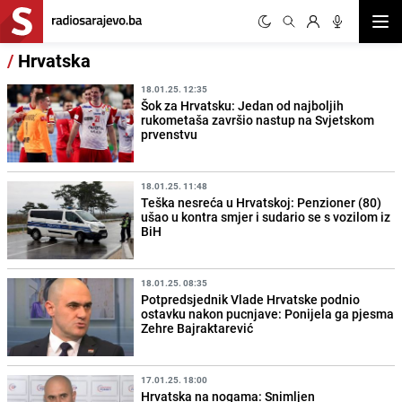
Otvor
/
Hrvatska
18.01.25. 12:35
Šok za Hrvatsku: Jedan od najboljih
rukometaša završio nastup na Svjetskom
prvenstvu
18.01.25. 11:48
Teška nesreća u Hrvatskoj: Penzioner (80)
ušao u kontra smjer i sudario se s vozilom iz
BiH
18.01.25. 08:35
Potpredsjednik Vlade Hrvatske podnio
ostavku nakon pucnjave: Ponijela ga pjesma
Zehre Bajraktarević
17.01.25. 18:00
Hrvatska na nogama: Snimljen