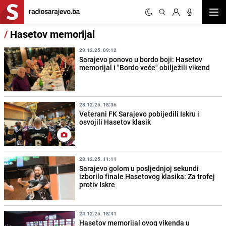
Otvor
/
Hasetov memorijal
29.12.25. 09:12
Sarajevo ponovo u bordo boji: Hasetov
memorijal i "Bordo veče" obilježili vikend
28.12.25. 18:36
Veterani FK Sarajevo pobijedili Iskru i
osvojili Hasetov klasik
28.12.25. 11:11
Sarajevo golom u posljednjoj sekundi
izborilo finale Hasetovog klasika: Za trofej
protiv Iskre
24.12.25. 18:41
Hasetov memorijal ovog vikenda u