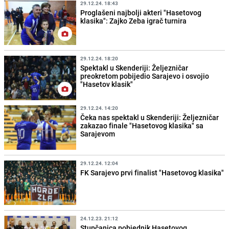
29.12.24. 18:43
Proglašeni najbolji akteri "Hasetovog
klasika": Zajko Zeba igrač turnira
29.12.24. 18:20
Spektakl u Skenderiji: Željezničar
preokretom pobijedio Sarajevo i osvojio
"Hasetov klasik"
29.12.24. 14:20
Čeka nas spektakl u Skenderiji: Željezničar
zakazao finale "Hasetovog klasika" sa
Sarajevom
29.12.24. 12:04
FK Sarajevo prvi finalist "Hasetovog klasika"
24.12.23. 21:12
Stupčanica pobjednik Hasetovog