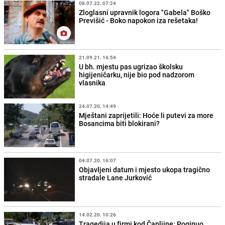
08.07.22. 07:24
Zloglasni upravnik logora "Gabela" Boško
Previšić - Boko napokon iza rešetaka!
21.09.21. 16:54
U bh. mjestu pas ugrizao školsku
higijeničarku, nije bio pod nadzorom
vlasnika
24.07.20. 14:49
Mještani zaprijetili: Hoće li putevi za more
Bosancima biti blokirani?
04.07.20. 16:07
Objavljeni datum i mjesto ukopa tragično
stradale Lane Jurković
14.02.20. 10:26
Tragedija u firmi kod Čapljine: Poginuo