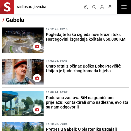
Otvor
/
Gabela
17.12.25. 13:15
Pogledajte kako izgleda novi kružni tok u
Hercegovini, izgradnja koštala 850.000 KM
14.02.25. 19:46
Umro ratni zločinac Boško Boko Previšić:
Ubijao je ljude zbog komada hljeba
19.08.24. 10:07
Poderana zastava BiH na graničnom
prijelazu: Kontaktirali smo nadležne, evo šta
su nam odgovorili
14.10.22. 09:06
Pretres u Gabeli: U plasteniku uzgajali