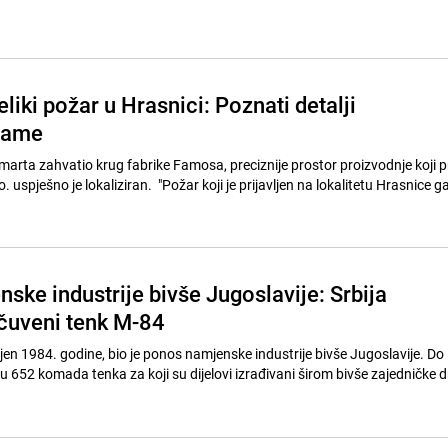
eliki požar u Hrasnici: Poznati detalji
rame
8. marta zahvatio krug fabrike Famosa, preciznije prostor proizvodnje koji 
o. uspješno je lokaliziran. "Požar koji je prijavljen na lokalitetu Hrasnice g
ske industrije bivše Jugoslavije: Srbija
čuveni tenk M-84
jen 1984. godine, bio je ponos namjenske industrije bivše Jugoslavije. Do
 652 komada tenka za koji su dijelovi izrađivani širom bivše zajedničke d