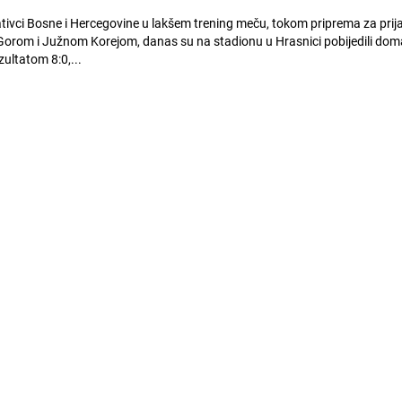
tivci Bosne i Hercegovine u lakšem trening meču, tokom priprema za prija
orom i Južnom Korejom, danas su na stadionu u Hrasnici pobijedili do
ultatom 8:0,...