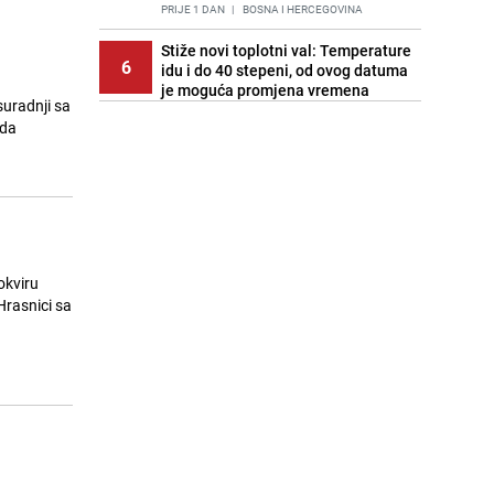
PRIJE 1 DAN
|
BOSNA I HERCEGOVINA
Stiže novi toplotni val: Temperature
6
idu i do 40 stepeni, od ovog datuma
je moguća promjena vremena
uradnji sa
PRIJE OKO 17H
|
BOSNA I HERCEGOVINA
ada
Cijela regija čeka njegovu
7
progonozu: Poznati meteorolog
najavljuje veću promjenu vremena
PRIJE 1 DAN
|
REGIJA
Stručnjaci upozoravaju: Izrael ulaže
8
milione kako bi utjecao na
okviru
odgovore ChatGPT-a o Gazi
Hrasnici sa
PRIJE 2 DANA
|
SVIJET
Pratite uživo | Nevrijeme zahvatilo
9
Split, kiša ide prema BiH
PRIJE OKO 17H
|
REGIJA
Kako očistiti staklo od tuš-kabina:
10
Jednostavni savjeti za očuvanje
sjaja
PRIJE 2 DANA
|
ŽIVOT I STIL