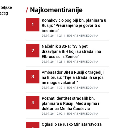
teljske
/
Najkomentiranije
Lažne novčanice preplavljuju
maćeg
11
tržište: Ove eure najčešće
pokušavaju podvaliti
Konaković o pogibiji bh. planinara u
1
Rusiji: "Preuranjeno je govoriti o
PRIJE OKO 19H
|
SVIJET
imenima"
Recept za brze uštipke: Ne upijaju
26.07.26. 11:21
|
BOSNA I HERCEGOVINA
12
ulje i gotovi su za 30 minuta
Načelnik GSS-a: "Svih pet
PRIJE 1 DAN
|
RECEPTI
2
državljana BiH koji su stradali na
Elbrusu su iz Zenice"
Imate tikvice i piletinu? Napravite
13
ovaj brzi ručak iz jedne tave
26.07.26. 11:28
|
BOSNA I HERCEGOVINA
PRIJE OKO 22H
|
RECEPTI
Ambasador BiH u Rusiji o tragediji
3
na Elbrusu: "Tijela stradalih se još
Jedan od najvećih gradova nije na
14
ne mogu evakuirati"
listi: Ovo su lokacije prvih Lidl
prodavnica u BiH
26.07.26. 11:39
|
BOSNA I HERCEGOVINA
PRIJE 1 DAN
|
BOSNA I HERCEGOVINA
Poznat identitet stradalih bh.
4
planinara u Rusiji: Među njima i
Gosti iz Njemačke napravili požar u
15
doktorica Meliha Čaušević
apartmanu u Istri, vlasniku se
smijali i pokazivali srednji prst
26.07.26. 12:02
|
BOSNA I HERCEGOVINA
PRIJE 2 DANA
|
REGIJA
Oglasilo se rusko Ministarstvo za