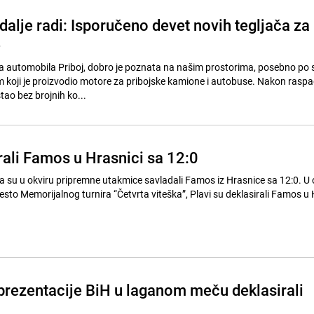
dalje radi: Isporučeno devet novih tegljača za
e
 automobila Priboj, dobro je poznata na našim prostorima, posebno po s
koji je proizvodio motore za pribojske kamione i autobuse. Nakon rasp
tao bez brojnih ko...
rali Famos u Hrasnici sa 12:0
ra su u okviru pripremne utakmice savladali Famos iz Hrasnice sa 12:0. U 
sto Memorijalnog turnira “Četvrta viteška”, Plavi su deklasirali Famos u 
prezentacije BiH u laganom meču deklasirali