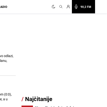
RADIO
90,2 FM
vo odlazi,
lanu,
m (0:0),
/
Najčitanije