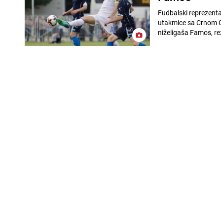
Fudbalski reprezenta
utakmice sa Crnom G
niželigaša Famos, rez