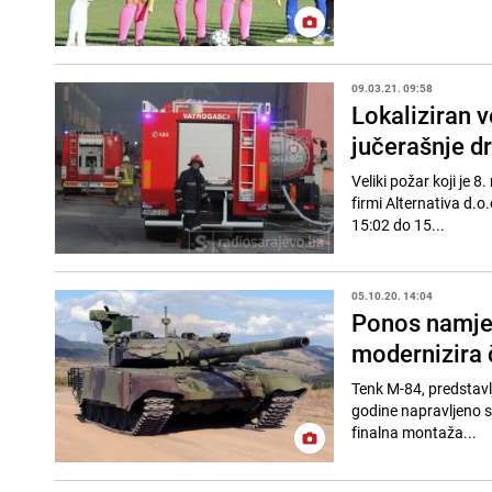
09.03.21. 09:58
Lokaliziran v
jučerašnje d
Veliki požar koji je 
firmi Alternativa d.o.
15:02 do 15...
05.10.20. 14:04
Ponos namjen
modernizira 
Tenk M-84, predstavl
godine napravljeno su
finalna montaža...