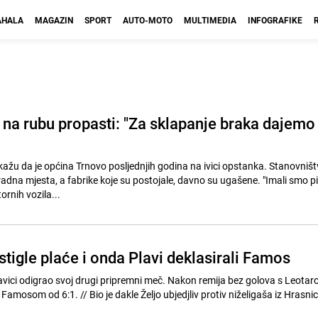
HALA
MAGAZIN
SPORT
AUTO-MOTO
MULTIMEDIA
INFOGRAFIKE
 na rubu propasti: "Za sklapanje braka dajemo
 kažu da je općina Trnovo posljednjih godina na ivici opstanka. Stanovništ
radna mjesta, a fabrike koje su postojale, davno su ugašene. "Imali smo pi
ornih vozila...
tigle plaće i onda Plavi deklasirali Famos
bavici odigrao svoj drugi pripremni meč. Nakon remija bez golova s Leotaro
eljo ubjedjliv protiv niželigaša iz Hrasnice, a u