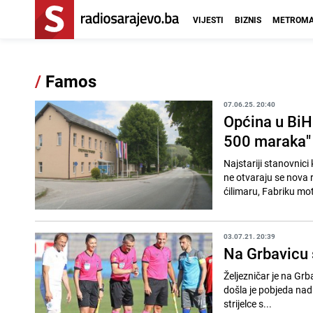
VIJESTI
BIZNIS
METROMA
/
Famos
07.06.25. 20:40
Općina u BiH
500 maraka"
Najstariji stanovnici
ne otvaraju se nova 
ćilimaru, Fabriku mot
03.07.21. 20:39
Na Grbavicu s
Željezničar je na Gr
došla je pobjeda nad Famosom od 6:1. // Bio je dakle Ž
strijelce s...