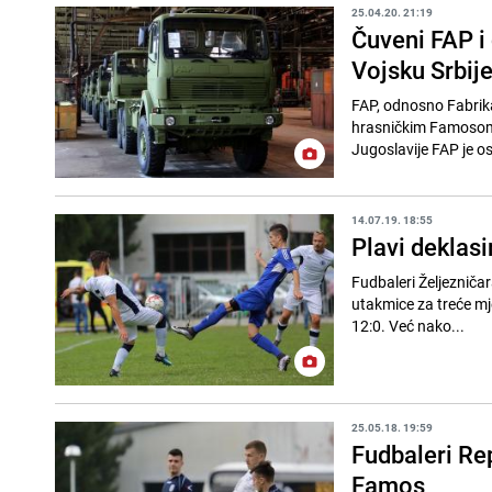
25.04.20. 21:19
Čuveni FAP i 
Vojsku Srbij
FAP, odnosno Fabrika
hrasničkim Famosom 
Jugoslavije FAP je os
14.07.19. 18:55
Plavi deklasi
Fudbaleri Željezniča
utakmice za treće mje
12:0. Već nako...
25.05.18. 19:59
Fudbaleri Re
Famos