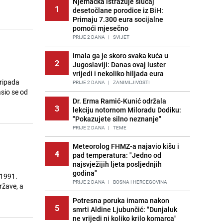
Njemačka istražuje slučaj
1
desetočlane porodice iz BiH:
Primaju 7.300 eura socijalne
pomoći mjesečno
PRIJE 2 DANA
|
SVIJET
Imala ga je skoro svaka kuća u
2
Jugoslaviji: Danas ovaj luster
vrijedi i nekoliko hiljada eura
pripada
PRIJE 2 DANA
|
ZANIMLJIVOSTI
asio se od
Dr. Erma Ramić-Kunić održala
3
lekciju notornom Miloradu Dodiku:
"Pokazujete silno neznanje"
PRIJE 2 DANA
|
TEME
Meteorolog FHMZ-a najavio kišu i
4
pad temperatura: "Jedno od
najsvježijih ljeta posljednjih
godina"
 1991.
PRIJE 2 DANA
|
BOSNA I HERCEGOVINA
ržave, a
Potresna poruka imama nakon
5
smrti Aldine Ljubunčić: "Dunjaluk
ne vrijedi ni koliko krilo komarca"