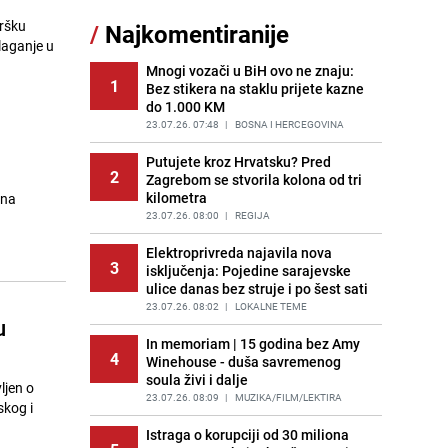
Akcija na Dobrinji: Specijalci MUP-a
dršku
/
Najkomentiranije
11
KS opkolili zgradu
laganje u
PRIJE 1 DAN
|
LOKALNE TEME
Mnogi vozači u BiH ovo ne znaju:
1
Bez stikera na staklu prijete kazne
Pijana sjela za volan: Osiguranje
12
do 1.000 KM
odbilo isplatu štete na vozilu koje je
slupala Anja Ljubojević
23.07.26. 07:48
|
BOSNA I HERCEGOVINA
PRIJE 1 DAN
|
BOSNA I HERCEGOVINA
Putujete kroz Hrvatsku? Pred
2
Zagrebom se stvorila kolona od tri
Šta se dešava u sarajevskom
13
kilometra
čna
naselju Vraca? Policija zaprimila
dojavu, izašli na teren
23.07.26. 08:00
|
REGIJA
PRIJE 2 DANA
|
CRNA HRONIKA
Elektroprivreda najavila nova
3
isključenja: Pojedine sarajevske
Meteorolozi za danas podigli
14
ulice danas bez struje i po šest sati
upozorenja za 3 regije: Objavljena
prognoza do petka - stiže kiša?
23.07.26. 08:02
|
LOKALNE TEME
u
PRIJE 3 DANA
|
BOSNA I HERCEGOVINA
In memoriam | 15 godina bez Amy
4
Winehouse - duša savremenog
Uklonite kamenac sa slavina u
15
soula živi i dalje
kupatilu: Dovoljna je ova smjesa
ljen o
23.07.26. 08:09
|
MUZIKA/FILM/LEKTIRA
PRIJE 2 DANA
|
ŽIVOT I STIL
skog i
Istraga o korupciji od 30 miliona