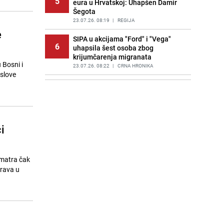
5
eura u Hrvatskoj: Uhapšen Damir
Šegota
23.07.26. 08:19
|
REGIJA
e
SIPA u akcijama "Ford" i "Vega"
6
uhapsila šest osoba zbog
krijumčarenja migranata
 Bosni i
23.07.26. 08:22
|
CRNA HRONIKA
oslove
Nevrijeme prouzrokovalo štete:
7
Pogledajte kako izgleda automobil
nakon krupnog grada u Nevesinju
23.07.26. 08:28
|
BOSNA I HERCEGOVINA
i
Preokret stiže već večeras: Poslije
8
sunca Bosnu i Hercegovinu
zahvataju pljuskovi i grmljavina
23.07.26. 08:30
|
BOSNA I HERCEGOVINA
zmatra čak
prava u
Sarajlije, pripremite se: Preko 30
9
ulica danas ostaje bez vode
23.07.26. 08:30
|
LOKALNE TEME
Noć dronova nad Rusijom:
10
Ukrajinski napadi izazvali požare u
u