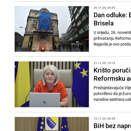
26.11.25. 06:55
Dan odluke: 
Brisela
U srijedu, 26. novem
prihvatanju Reformsk
Najavila je ovo preds
21.11.25. 19:13
Krišto poruči
Reformsku a
Predsjedavajuća Vijeć
potvrđeno da je Euro
naredne sedmice uslije
10.11.25. 06:53
BiH bez napr