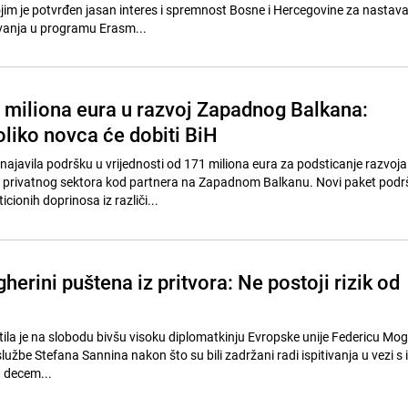
ojim je potvrđen jasan interes i spremnost Bosne i Hercegovine za nastava
vanja u programu Erasm...
 miliona eura u razvoj Zapadnog Balkana:
oliko novca će dobiti BiH
 najavila podršku u vrijednosti od 171 miliona eura za podsticanje razvoja
ta privatnog sektora kod partnera na Zapadnom Balkanu. Novi paket podr
icionih doprinosa iz različi...
erini puštena iz pritvora: Ne postoji rizik od
stila je na slobodu bivšu visoku diplomatkinju Evropske unije Federicu Mogh
lužbe Stefana Sannina nakon što su bili zadržani radi ispitivanja u vezi s
. decem...