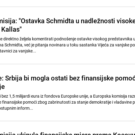
isija: "Ostavka Schmidta u nadležnosti visok
 Kallas"
je direktno željela komentirati podnošenje ostavke visokog predstavnika u
na Schmidta, već je pitanja novinara u toku sastanka Vijeća za vanjske p
tavnici za vanjske...
še: Srbija bi mogla ostati bez finansijske pomoć
je
i bez 1,5 milijardi eura iz fondova Europske unije, a Europska komisija ra
inansijske pomoći zbog zabrinutosti za stanje demokratije i vladavine 
ostupnim inform...
isija ukinula finansijske mjere prema Kosov