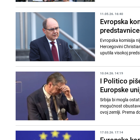
11.05.26. 16:40
Evropska kom
predstavnice
Evropska komisija ni
Hercegovini Christia
uputila visokoj preds
10.04.26. 14:19
I Politico pi
Europske uni
Srbija bi mogla ostat
mogućnost obustave f
ovoj zemlji. Prema d
17.03.26. 17:14
Europska kom