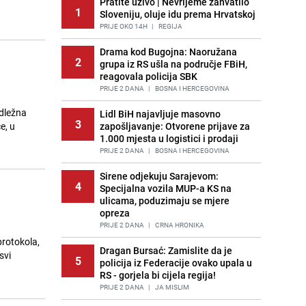
Pratite uživo | Nevrijeme zahvatilo
1
Sloveniju, oluje idu prema Hrvatskoj
PRIJE OKO 14H
|
REGIJA
Drama kod Bugojna: Naoružana
2
grupa iz RS ušla na područje FBiH,
reagovala policija SBK
PRIJE 2 DANA
|
BOSNA I HERCEGOVINA
adležna
Lidl BiH najavljuje masovno
3
e, u
zapošljavanje: Otvorene prijave za
1.000 mjesta u logistici i prodaji
PRIJE 2 DANA
|
BOSNA I HERCEGOVINA
Sirene odjekuju Sarajevom:
4
Specijalna vozila MUP-a KS na
ulicama, poduzimaju se mjere
opreza
PRIJE 2 DANA
|
CRNA HRONIKA
rotokola,
Dragan Bursać: Zamislite da je
svi
5
policija iz Federacije ovako upala u
RS - gorjela bi cijela regija!
PRIJE 2 DANA
|
JA MISLIM