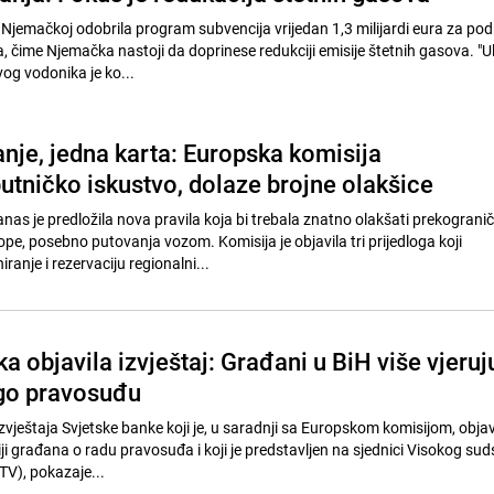
 Njemačkoj odobrila program subvencija vrijedan 1,3 milijardi eura za po
, čime Njemačka nastoji da doprinese redukciji emisije štetnih gasova. "U
og vodonika je ko...
nje, jedna karta: Europska komisija
utničko iskustvo, dolaze brojne olakšice
nas je predložila nova pravila koja bi trebala znatno olakšati prekograni
pe, posebno putovanja vozom. Komisija je objavila tri prijedloga koji
ranje i rezervaciju regionalni...
a objavila izvještaj: Građani u BiH više vjeruj
go pravosuđu
zvještaja Svjetske banke koji je, u saradnji sa Europskom komisijom, objav
iji građana o radu pravosuđa i koji je predstavljen na sjednici Visokog sud
TV), pokazaje...