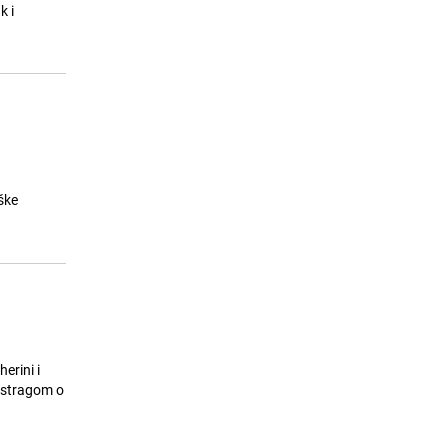
radnika Bošnjaka u firmi u Mostaru:
k i
"HDZ provodi teror, SDA, SDP šute"
23.07.26. 09:16
|
BOSNA I HERCEGOVINA
ške
erini i
 istragom o