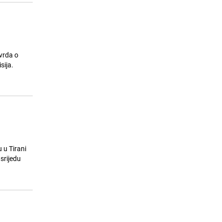
vrda o
sija.
 u Tirani
srijedu