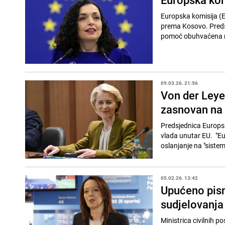
Europska komisija (EK
prema Kosovo. Predsta
pomoć obuhvaćena ra
09.03.26. 21:56
Von der Leye
zasnovan na 
Predsjednica Europsk
vlada unutar EU. "Eu
oslanjanje na "siste
05.02.26. 13:42
Upućeno pism
sudjelovanj
Ministrica civilnih 