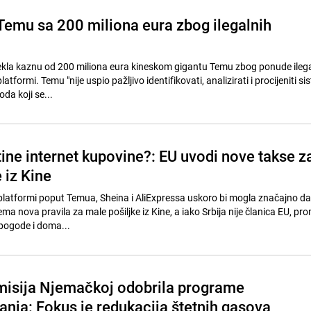
Temu sa 200 miliona eura zbog ilegalnih
rekla kaznu od 200 miliona eura kineskom gigantu Temu zbog ponude ileg
atformi. Temu "nije uspio pažljivo identifikovati, analizirati i procijeniti s
oda koji se...
ftine internet kupovine?: EU uvodi nove takse z
 iz Kine
platformi poput Temua, Sheina i AliExpressa uskoro bi mogla značajno da
ma nova pravila za male pošiljke iz Kine, a iako Srbija nije članica EU, pro
pogode i doma...
isija Njemačkoj odobrila programe
anja: Fokus je redukacija štetnih gasova