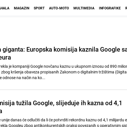
HALA
MAGAZIN
SPORT
AUTO-MOTO
MULTIMEDIA
INFOGRAFIKE
a giganta: Europska komisija kaznila Google s
eura
zrekla je kompaniji Google novčanu kaznu u ukupnom iznosu od 890 milio
zbog kršenja obaveza propisanih Zakonom o digitalnim tržištima (Digita
 odnose na način na ko...
sija tužila Google, slijeduje ih kazna od 4,1
a
nije danas će odlučiti da li će potvrditi rekordnu kaznu od 4,1 milijardu e
zrekla Googleu zbog antikonkurentskih praksi povezanih s operativnim s