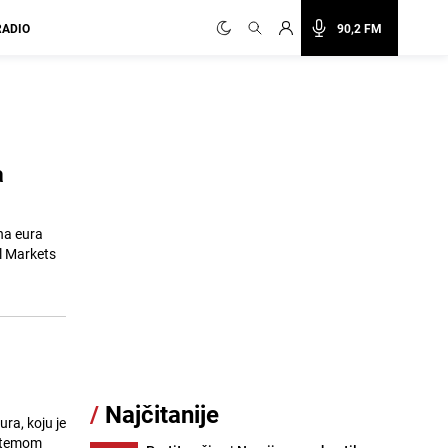
RADIO
90,2 FM
a
na eura
l Markets
/
Najčitanije
ura, koju je
istemom