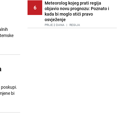
Meteorolog kojeg prati regija
6
objavio novu prognozu: Poznato i
kada bi moglo stići pravo
osvježenje
PRIJE 2 DANA
|
REGIJA
alnih
istemske
Tuga nakon nesreće kod Neuma:
7
Supruga poginulog motocikliste
oglasila se emotivnom objavom
PRIJE 1 DAN
|
BOSNA I HERCEGOVINA
Lice Sarajeva koje ne smijemo
a
8
ignorisati: Ispod mosta pronađen
improvizovani dom
PRIJE 2 DANA
|
LOKALNE TEME
 poskupi.
Ubistvo u Sarajevu, uhapšen 47-
mjene bi
9
godišnjak
PRIJE 2 DANA
|
CRNA HRONIKA
Agić kritizira političare u Bugojnu:
10
Zbog straha od HDZ-a niko Vučiću
nije rekao istinu o Čipuljiću
PRIJE OKO 20H
|
TEME