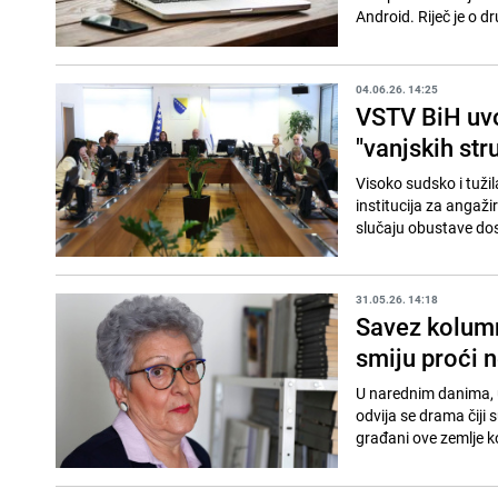
Android. Riječ je o 
04.06.26. 14:25
VSTV BiH uvo
"vanjskih str
Visoko sudsko i tuži
institucija za angaži
slučaju obustave do
31.05.26. 14:18
Savez kolumni
smiju proći 
U narednim danima, 
odvija se drama čiji s
građani ove zemlje ko