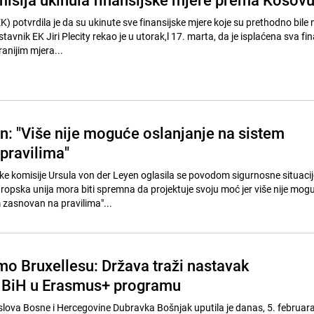
) potvrdila je da su ukinute sve finansijske mjere koje su prethodno bile 
vnik EK Jiri Plecity rekao je u utorak,l 17. marta, da je isplaćena sva fi
nijim mjera...
n: "Više nije moguće oslanjanje na sistem
pravilima"
e komisije Ursula von der Leyen oglasila se povodom sigurnosne situacij
ropska unija mora biti spremna da projektuje svoju moć jer više nije mog
m zasnovan na pravilima"...
o Bruxellesu: Država traži nastavak
a BiH u Erasmus+ programu
poslova Bosne i Hercegovine Dubravka Bošnjak uputila je danas, 5. februar