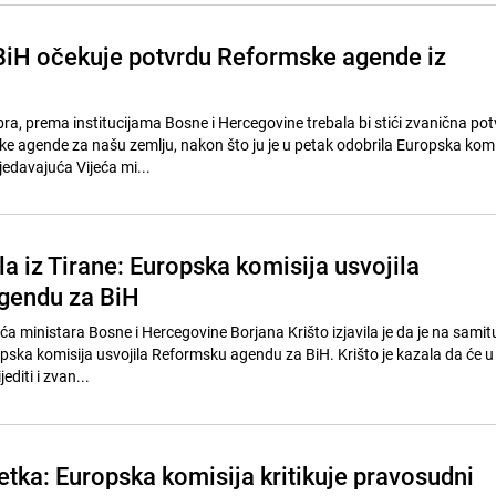
BiH očekuje potvrdu Reformske agende iz
bra, prema institucijama Bosne i Hercegovine trebala bi stići zvanična pot
e agende za našu zemlju, nakon što ju je u petak odobrila Europska komi
jedavajuća Vijeća mi...
la iz Tirane: Europska komisija usvojila
gendu za BiH
a ministara Bosne i Hercegovine Borjana Krišto izjavila je da je na samitu
pska komisija usvojila Reformsku agendu za BiH. Krišto je kazala da će u 
diti i zvan...
etka: Europska komisija kritikuje pravosudni