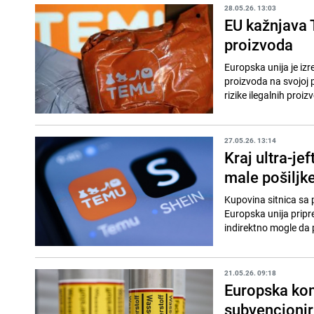
28.05.26. 13:03
EU kažnjava 
proizvoda
Europska unija je iz
proizvoda na svojoj pl
rizike ilegalnih proizv
27.05.26. 13:14
Kraj ultra-je
male pošiljke
Kupovina sitnica sa 
Europska unija pripre
indirektno mogle da 
21.05.26. 09:18
Europska kom
subvencionir