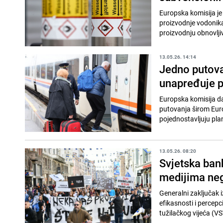
Europska komisija je
proizvodnje vodonika
proizvodnju obnovljiv
13.05.26. 14:14
Jedno putova
unapređuje p
Europska komisija da
putovanja širom Euro
pojednostavljuju plani
13.05.26. 08:20
Svjetska bank
medijima ne
Generalni zaključak i
efikasnosti i percepc
tužilačkog vijeća (VS