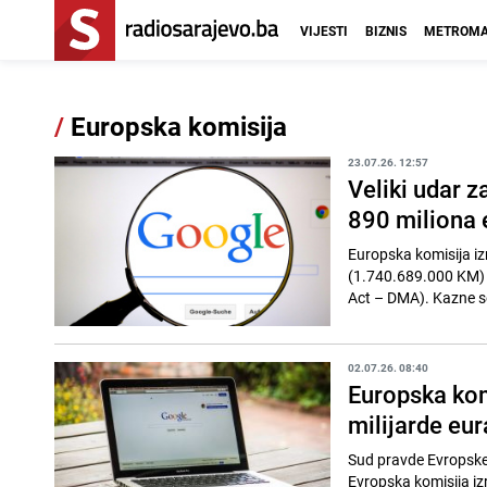
VIJESTI
BIZNIS
METROMA
/
Europska komisija
23.07.26. 12:57
Veliki udar z
890 miliona 
Europska komisija i
(1.740.689.000 KM) 
Act – DMA). Kazne se
02.07.26. 08:40
Europska komi
milijarde eur
Sud pravde Evropske u
Evropska komisija i