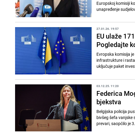
Europskoj komisiji k
unapređenje sudjelo
27.01.26. 19:57
EU ulaže 171
Pogledajte k
Evropska komisija je
infrastrukture i ras
uključuje paket invest
03.12.25. 11:20
Federica Mogh
bjekstva
Belgijska policija pu
bivšeg šefa vanjske s
prevari, saopćilo je 3