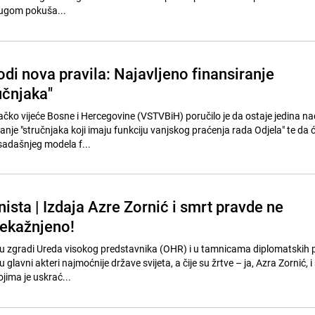
drugom pokuša...
di nova pravila: Najavljeno finansiranje
učnjaka"
lačko vijeće Bosne i Hercegovine (VSTVBiH) poručilo je da ostaje jedina n
ranje "stručnjaka koji imaju funkciju vanjskog praćenja rada Odjela" te da ć
sadašnjeg modela f...
sta | Izdaja Azre Zornić i smrt pravde ne
nekažnjeno!
u zgradi Ureda visokog predstavnika (OHR) i u tamnicama diplomatskih p
u glavni akteri najmoćnije države svijeta, a čije su žrtve – ja, Azra Zornić, i 
jima je uskrać...