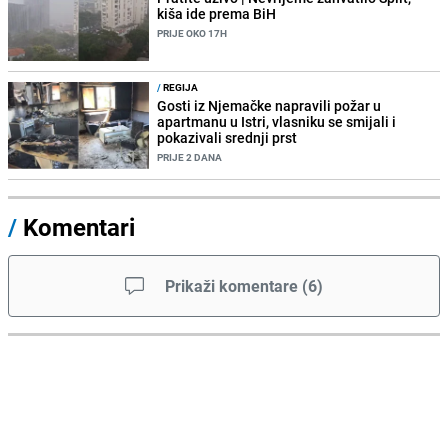
kiša ide prema BiH
PRIJE OKO 17H
/
REGIJA
Gosti iz Njemačke napravili požar u
apartmanu u Istri, vlasniku se smijali i
pokazivali srednji prst
PRIJE 2 DANA
/
Komentari
Prikaži komentare
(
6
)