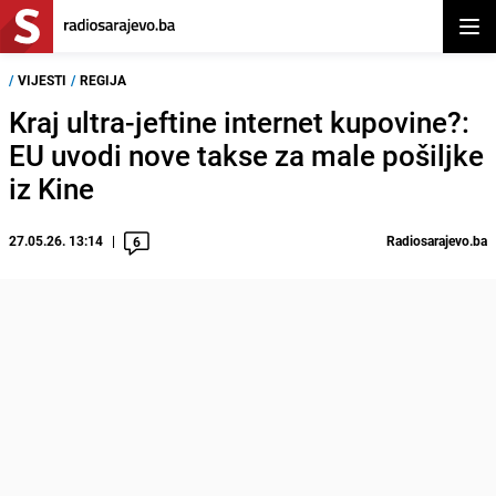
Otvor
/
VIJESTI
/
REGIJA
Kraj ultra-jeftine internet kupovine?:
EU uvodi nove takse za male pošiljke
iz Kine
27.05.26. 13:14
Radiosarajevo.ba
6