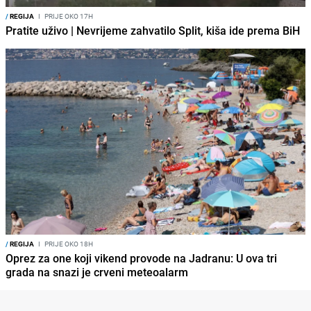
/
REGIJA
I
PRIJE OKO 17H
Pratite uživo | Nevrijeme zahvatilo Split, kiša ide prema BiH
/
REGIJA
I
PRIJE OKO 18H
Oprez za one koji vikend provode na Jadranu: U ova tri
grada na snazi je crveni meteoalarm