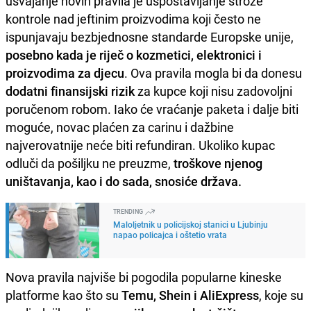
usvajanje novih pravila je uspostavljanje strože
kontrole nad jeftinim proizvodima koji često ne
ispunjavaju bezbjednosne standarde Europske unije,
posebno kada je riječ o kozmetici, elektronici i
proizvodima za djecu
. Ova pravila mogla bi da donesu
dodatni finansijski rizik
za kupce koji nisu zadovoljni
poručenom robom. Iako će vraćanje paketa i dalje biti
moguće, novac plaćen za carinu i dažbine
najverovatnije neće biti refundiran. Ukoliko kupac
odluči da pošiljku ne preuzme,
troškove njenog
uništavanja, kao i do sada, snosiće država.
TRENDING
Maloljetnik u policijskoj stanici u Ljubinju
napao policajca i oštetio vrata
Nova pravila najviše bi pogodila popularne kineske
platforme kao što su
Temu, Shein i AliExpress
, koje su