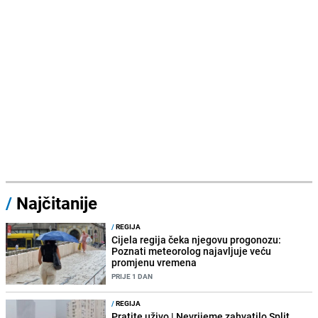
/
Najčitanije
/
REGIJA
Cijela regija čeka njegovu progonozu:
Poznati meteorolog najavljuje veću
promjenu vremena
PRIJE 1 DAN
/
REGIJA
Pratite uživo | Nevrijeme zahvatilo Split,