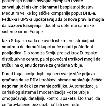
posljednjih godina
osvojile europsko tržište
zahvaljujući niskim cijenama
i besplatnoj dostavi.
Međutim velike logističke kompanije poput
DHL-a,
FedEx-a i UPS-a upozoravaju da bi nova pravila mogla
da izazovu kašnjenja
i dodatno opterete carinske
sisteme širom Europe.
Iako Srbija za sada ne uvodi iste mjere,
stručnjaci
smatraju da domaći kupci neće ostati pošteđeni
posljedica
. Dio robe za Srbiju prolazi kroz Europske
distributivne centre, pa bi povećani
troškovi mogli da
utiču i na cijenu dostave za građane Srbije.
Pored toga, posljednjih mjeseci
sve je više prijava
građana da se PDV i troškovi obrade naplaćuju češće
nego ranije čak i za manje pošiljke
. Automatizacija
carinskog sistema i modernizacija Pošte Srbije
omogućavaju detaljniju kontrolu paketa, što znači da
će "provlačenje bez dažbina" biti sve ređe.