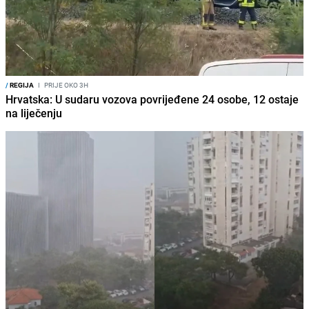
/
REGIJA
I
PRIJE OKO 3H
Hrvatska: U sudaru vozova povrijeđene 24 osobe, 12 ostaje
na liječenju