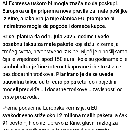
AliExpressa uskoro bi mogla značajno da poskupi.
Europska unija priprema nova pravila za male pošiljke
iz Kine, a iako Srbija nije članica EU, promjene bi
indirektno mogle da pogode i domaće kupce.
Brisel planira da od 1. jula 2026. godine uvede
posebnu taksu za male pakete
koji stižu iz zemalja
trećeg sveta, prvenstveno iz Kine. Riječ je o pošiljkama
čija je vrijednost ispod 150 eura i koje su godinama bile
simbol ultra-jeftine internet kupovine
i često stizale
bez dodatnih troškova.
Planirano je da se uvede
paušalna taksa od tri eura po paketu
, dok pojedini
modeli predviđaju i dodatne troškove u zavisnosti od
vrste proizvoda.
Prema podacima Europske komisije,
u EU
svakodnevno stiže oko 12 miliona malih paketa
, a čak
91 posto njih dolazi upravo iz Kine, glavni razlog za