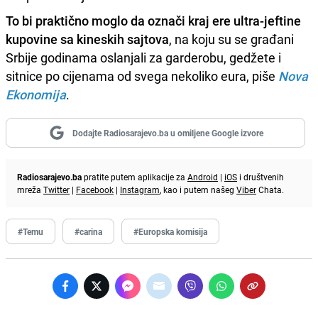
To bi praktično moglo da označi kraj ere ultra-jeftine
kupovine sa kineskih sajtova
, na koju su se građani
Srbije godinama oslanjali za garderobu, gedžete i
sitnice po cijenama od svega nekoliko eura, piše
Nova
Ekonomija
.
Dodajte Radiosarajevo.ba u omiljene Google izvore
Radiosarajevo.ba
pratite putem aplikacije za
Android
|
iOS
i društvenih
mreža
Twitter
|
Facebook
|
Instagram
, kao i putem našeg
Viber
Chata.
#Temu
#carina
#Europska komisija