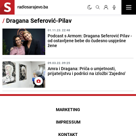
Otvor
/
Dragana Seferović-Pilav
01.11.23. 22:48
Podcast s Armom: Dragana Seferović Pilav -
od ostavljene bebe do čudesno uspješne
žene
09.03.22. 09:25
Amra i Dragana: Priča o umjetnosti,
prijateljstvu i podršci na izložbi 'Zajedno'
MARKETING
IMPRESSUM
KONTAKT