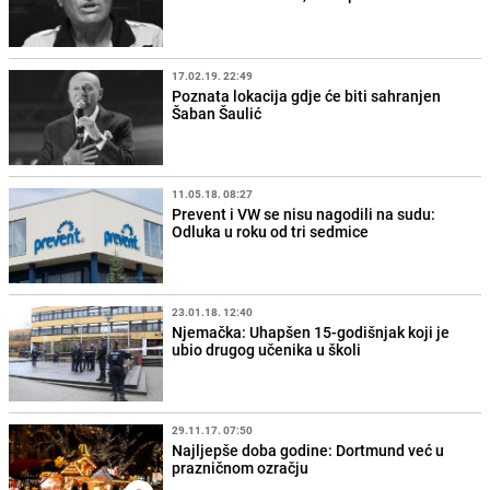
17.02.19. 22:49
Poznata lokacija gdje će biti sahranjen
Šaban Šaulić
11.05.18. 08:27
Prevent i VW se nisu nagodili na sudu:
Odluka u roku od tri sedmice
23.01.18. 12:40
Njemačka: Uhapšen 15-godišnjak koji je
ubio drugog učenika u školi
29.11.17. 07:50
Najljepše doba godine: Dortmund već u
prazničnom ozračju