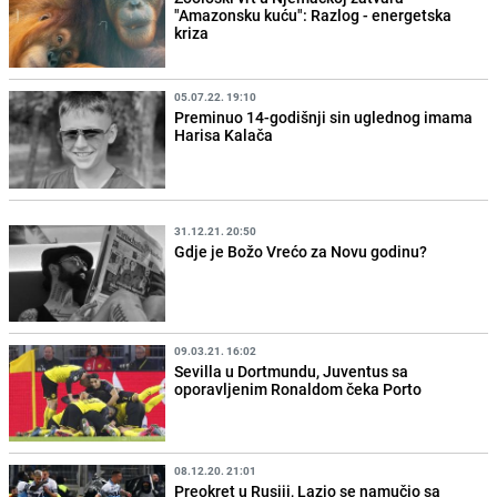
"Amazonsku kuću": Razlog - energetska
kriza
05.07.22. 19:10
Preminuo 14-godišnji sin uglednog imama
Harisa Kalača
31.12.21. 20:50
Gdje je Božo Vrećo za Novu godinu?
09.03.21. 16:02
Sevilla u Dortmundu, Juventus sa
oporavljenim Ronaldom čeka Porto
08.12.20. 21:01
Preokret u Rusiji, Lazio se namučio sa