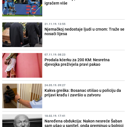
igračem više
21.11.19. 13:55
Njemačkoj nedostaje ljudi u crnom: Traže se
nosači lijesa
07.11.19. 08:23
Prodala kćerku za 200 KM: Nesretna
djevojka preživjela pravi pakao
24.05.19. 09:27
Kakva greška: Bosanac otišao u policiju da
prijavi krađu i završio u zatvoru
18.02.19. 17:41
Naređena obdukcija: Nakon nesreće Šaban
sam ušao u sanitet, onda preminuo u bolnici