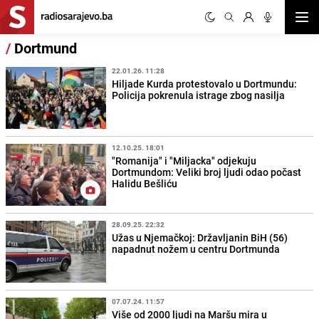
Otvor
/
Dortmund
22.01.26. 11:28
Hiljade Kurda protestovalo u Dortmundu:
Policija pokrenula istrage zbog nasilja
12.10.25. 18:01
"Romanija" i "Miljacka" odjekuju
Dortmundom: Veliki broj ljudi odao počast
Halidu Bešliću
28.09.25. 22:32
Užas u Njemačkoj: Državljanin BiH (56)
napadnut nožem u centru Dortmunda
07.07.24. 11:57
Više od 2000 ljudi na Maršu mira u