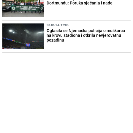
Dortmundu: Poruka sjećanja i nade
30.06.24. 17:05
Oglasila se Njemačka policija o muškarcu
na krovu stadiona i otkrila nevjerovatnu
pozadinu