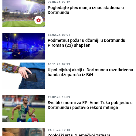
29.06.24. 22:12
Pogledajte ples munja iznad stadiona u
Dortmundu
18.02.24. 09:01
Podmetnut požar u džamiji u Dortmundu:
Piroman (23) uhapšen
10.11.23. 07:23
U policijskoj akciji u Dortmundu razotkrivena
banda džeparoša iz BiH
12.02.23. 18:39
Sve bliži normi za EP: Amel Tuka pobijedio u
Dortmundu i postavio rekord mitinga
16.11.22. 19:18
Zoološki vrt u Njemačkoj zatvara