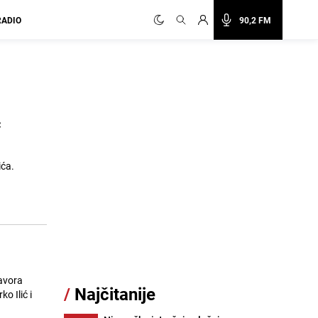
RADIO
90,2 FM
ć
ića.
avora
/
Najčitanije
o Ilić i