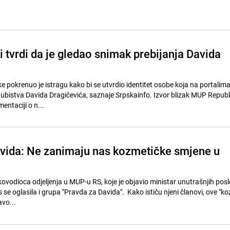
 tvrdi da je gledao snimak prebijanja Davida
 pokrenuo je istragu kako bi se utvrdio identitet osobe koja na portalima
 ubistva Davida Dragičevića, saznaje Srpskainfo. Izvor blizak MUP Republ
entaciji o n...
vida: Ne zanimaju nas kozmetičke smjene u
odioca odjeljenja u MUP-u RS, koje je objavio ministar unutrašnjih pos
se oglasila i grupa "Pravda za Davida". Kako ističu njeni članovi, ove "k
avo...