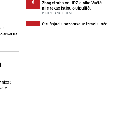
6
Zbog straha od HDZ-a niko Vučiću
nije rekao istinu o Čipuljiću
PRIJE 2 DANA
|
TEME
Stručnjaci upozoravaju: Izrael ulaže
la u
7
milione kako bi utjecao na
skovića na
odgovore ChatGPT-a o Gazi
PRIJE OKO 19H
|
SVIJET
Znate li šta Dino Merlin pojede prije
8
izlaska na scenu? Njegov ritual
iznenadio mnoge
0
PRIJE 2 DANA
|
SHOWBIZ
Pijana sjela za volan: Osiguranje
9
odbilo isplatu štete na vozilu koje je
v njega
slupala Anja Ljubojević
vete.
PRIJE 2 DANA
|
BOSNA I HERCEGOVINA
Akcija na Dobrinji: Specijalci MUP-a
10
KS opkolili zgradu
PRIJE 2 DANA
|
LOKALNE TEME
Nastavak provokacija: MUP RS
11
oduzeo zastavu s ljiljanima i