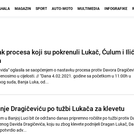
HALA
MAGAZIN
SPORT
AUTO-MOTO
MULTIMEDIA
INFOGRAFIKE
 procesa koji su pokrenuli Lukač, Ćulum i Ili
a
ida" oglasila se saopćenjem o nastavku procesa protiv Davora Dragičev
ana 4.02.2021. godine sa početkom u 11:00h u
og suda, Banja Luka, od...
nje Dragičeviću po tužbi Lukača za klevetu
u Banjoj Luci bit će održano danas pripremno ročište po tužbi protiv D
enog Davida Dragičevića, koju su zbog klevete podnijeli Dragan Lukač, Dark
potvrdio adv...