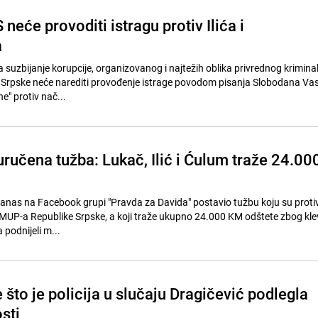
 neće provoditi istragu protiv Ilića i
a
 suzbijanje korupcije, organizovanog i najtežih oblika privrednog krimina
e Srpske neće narediti provođenje istrage povodom pisanja Slobodana Va
e" protiv nač...
ručena tužba: Lukač, Ilić i Ćulum traže 24.00
danas na Facebook grupi "Pravda za Davida" postavio tužbu koju su proti
ha MUP-a Republike Srpske, a koji traže ukupno 24.000 KM odštete zbog kle
 podnijeli m...
je što je policija u slučaju Dragičević podlegla
osti