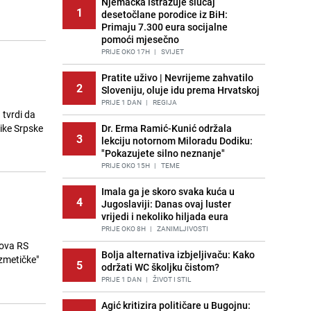
Njemačka istražuje slučaj
1
desetočlane porodice iz BiH:
Primaju 7.300 eura socijalne
pomoći mjesečno
PRIJE OKO 17H
|
SVIJET
Pratite uživo | Nevrijeme zahvatilo
2
Sloveniju, oluje idu prema Hrvatskoj
PRIJE 1 DAN
|
REGIJA
 tvrdi da
ike Srpske
Dr. Erma Ramić-Kunić održala
3
lekciju notornom Miloradu Dodiku:
"Pokazujete silno neznanje"
PRIJE OKO 15H
|
TEME
Imala ga je skoro svaka kuća u
4
Jugoslaviji: Danas ovaj luster
vrijedi i nekoliko hiljada eura
PRIJE OKO 8H
|
ZANIMLJIVOSTI
lova RS
Bolja alternativa izbjeljivaču: Kako
ozmetičke"
5
održati WC školjku čistom?
PRIJE 1 DAN
|
ŽIVOT I STIL
Agić kritizira političare u Bugojnu: