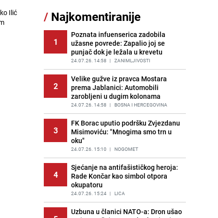
sankcionisao vozača iz Bosanskog
o Ilić
/
Najkomentiranije
Novog
em
PRIJE 2 DANA
|
BOSNA I HERCEGOVINA
Poznata infuenserica zadobila
1
užasne povrede: Zapalio joj se
Kao iz slastičarne: Rolada od
12
punjač dok je ležala u krevetu
čokolade i kokosa bez pečenja,
jednostavan desert bez imalo muke
24.07.26. 14:58
|
ZANIMLJIVOSTI
PRIJE 2 DANA
|
RECEPTI
Velike gužve iz pravca Mostara
2
prema Jablanici: Automobili
Tajna savršenog makedonskog
13
zarobljeni u dugim kolonama
ajvara: Stari recept za kremast i
bogat okus
24.07.26. 14:58
|
BOSNA I HERCEGOVINA
PRIJE 2 DANA
|
RECEPTI
FK Borac uputio podršku Zvjezdanu
3
Misimoviću: "Mnogima smo trn u
Tuga potresla grad na Uni:
14
oku"
Preminula Lejla Muhić (39),
sugrađani u nevjerici
24.07.26. 15:10
|
NOGOMET
PRIJE 2 DANA
|
BOSNA I HERCEGOVINA
Sjećanje na antifašističkog heroja:
4
Rade Končar kao simbol otpora
Borba trajala satima: Pogledajte
15
okupatoru
'grdosiju' od skoro tri metra koju su
braća izvukla iz mora
24.07.26. 15:24
|
LICA
PRIJE 1 DAN
|
SVIJET
Uzbuna u članici NATO-a: Dron ušao