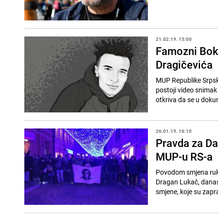
21.02.19. 15:00
Famozni Boki
Dragičevića
MUP Republike Srpske
postoji video snimak
otkriva da se u dokum
26.01.19. 16:10
Pravda za Da
MUP-u RS-a
Povodom smjena rukov
Dragan Lukač, danas 
smjene, koje su zapr