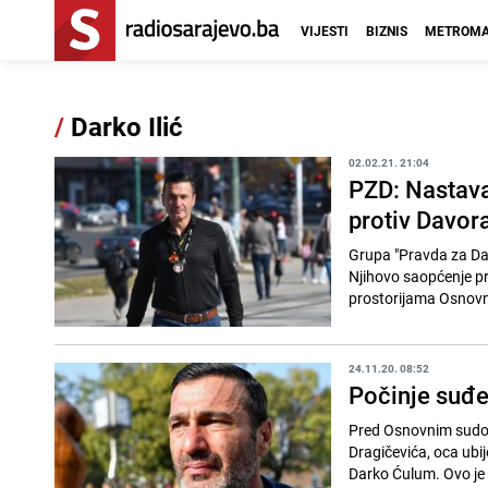
VIJESTI
BIZNIS
METROMA
/
Darko Ilić
02.02.21. 21:04
PZD: Nastavak
protiv Davor
Grupa "Pravda za Dav
Njihovo saopćenje prenosimo u cijelosti. // "D
prostorijama Osnovn
24.11.20. 08:52
Počinje suđe
Pred Osnovnim sudom 
Dragičevića, oca ubij
Darko Ćulum. Ovo je 