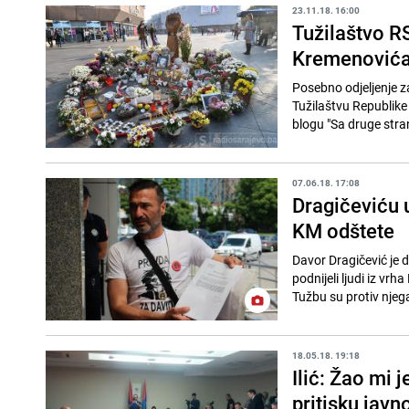
23.11.18. 16:00
Tužilaštvo RS
Kremenović
Posebno odjeljenje za
Tužilaštvu Republik
blogu "Sa druge stran
07.06.18. 17:08
Dragičeviću u
KM odštete
Davor Dragičević je 
podnijeli ljudi iz vr
Tužbu su protiv njega
18.05.18. 19:18
Ilić: Žao mi 
pritisku javn