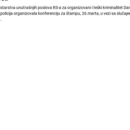
tarstva unutrašnjih poslova RS-a za organizovani i teški kriminalitet Dark
e policija organizovala konferenciju za štampu, 26.marta, u vezi sa slučaj
..