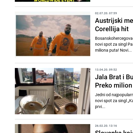
02.07.20. 07:59
Austrijski me
Corellija hit
Bosanskohercegovački 
novi spot za singl P
miliona puta! Novi...
13.04.20. 09:52
Jala Brat i B
Preko milion
Jedni od najpopularni
novi spot za singl „K
prvi...
26.02.20. 13:16
Slovenka koj