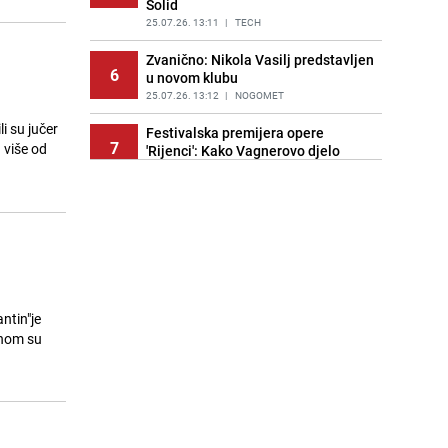
Solid
25.07.26. 13:11
|
TECH
Zvanično: Nikola Vasilj predstavljen
6
u novom klubu
25.07.26. 13:12
|
NOGOMET
i su jučer
Festivalska premijera opere
7
 više od
'Rijenci': Kako Vagnerovo djelo
odražava savremene političke
izazove?
25.07.26. 13:32
|
SVIJET
Bosna se pojačala iz Igokee: Stigao
8
iskusni centar
25.07.26. 13:45
|
KOŠARKA
Ambasada Švicarske u BiH
ntin"je
9
podijelila zanimljivu priču: Znate li
dnom su
kako je nastao roman
Frankenstein?
25.07.26. 13:54
|
ZANIMLJIVOSTI
Anel Ahmedhodžić progovorio o
10
povratku u reprezentaciju BiH: