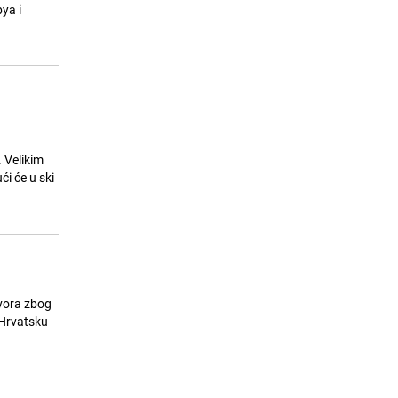
Vandalizam u centru Sarajeva:
bya i
15
Nepoznati počinioci posjekli stablo
na Trgu oslobođenja bez razloga
25.07.26. 14:58
|
LOKALNE TEME
 Velikim
ći će u ski
tvora zbog
 Hrvatsku