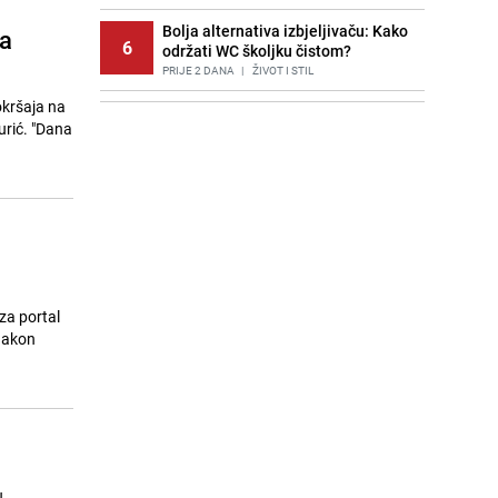
Bolja alternativa izbjeljivaču: Kako
za
6
održati WC školjku čistom?
PRIJE 2 DANA
|
ŽIVOT I STIL
okršaja na
Potresna poruka imama nakon
7
urić. "Dana
smrti Aldine Ljubunčić: "Dunjaluk
ne vrijedi ni koliko krilo komarca"
PRIJE OKO 14H
|
BOSNA I HERCEGOVINA
Stručnjaci upozoravaju: Izrael ulaže
8
milione kako bi utjecao na
odgovore ChatGPT-a o Gazi
PRIJE 1 DAN
|
SVIJET
Cijela regija čeka njegovu
 za portal
9
progonozu: Poznati meteorolog
najavljuje veću promjenu vremena
PRIJE OKO 20H
|
REGIJA
Borba trajala satima: Pogledajte
10
'grdosiju' od skoro tri metra koju su
braća izvukla iz mora
PRIJE 2 DANA
|
SVIJET
u