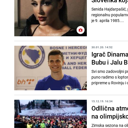
Senida Hajdarpašić, 
regionalnu popularn
je 9. aprila 1985....
30.01.20. 14:52
Igrač Dinama
Bubu i Jalu B
Svi smo zadovoljni 
puno radimo s loptom
pripreme u Rovinju i 
15.12.19. 16:34
Odllična atm
na olimpijsko
Zimska sezona na oli