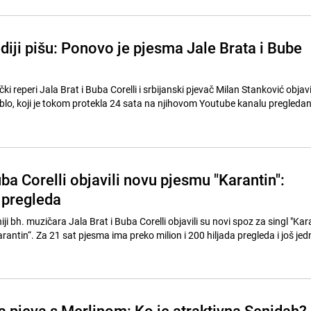
diji pišu: Ponovo je pjesma Jale Brata i Bube
reperi Jala Brat i Buba Corelli i srbijanski pjevač Milan Stanković objavil
ablo, koji je tokom protekla 24 sata na njihovom Youtube kanalu pregledan
uba Corelli objavili novu pjesmu "Karantin":
 pregleda
ji bh. muzičara Jala Brat i Buba Corelli objavili su novi spoz za singl "Kara
arantin“. Za 21 sat pjesma ima preko milion i 200 hiljada pregleda i još je
a pjeva s Merlinom: Ko je atraktivna Senidah?