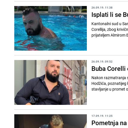
26.09.19. 11:38
Isplati li se 
Kantonalni sud u Sa
Corellija, zbog krivi
prijateljem Almirom B
26.09.19. 09:52
Buba Corelli
Nakon razmatranja sp
Hodžića, poznatijeg k
stavljanje u promet o
17.09.19. 11:25
Pometnja na 