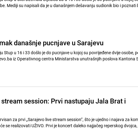
be. Mediji su napisali da je u današnjem dešavanju sudionik bio i poznati 
imak današnje pucnjave u Sarajevu
 Stup u 16 i 33 došlo je do pucnjave u kojoj su povrijeđene dvije osobe, po
evo.ba iz Operativnog centra Ministarstva unutrašnjih poslova Kantona 
 stream session: Prvi nastupaju Jala Brat i
visan za prvi „Sarajevo live stream session“, što je ujedno i najava za ko
i će se realizovati UŽIVO. Prvi je koncert daleko najjačeg reperskog dvojca