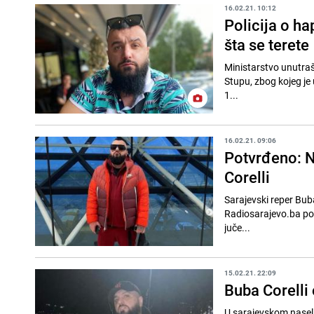
16.02.21. 10:12
Policija o ha
šta se terete
Ministarstvo unutraš
Stupu, zbog kojeg je
1...
16.02.21. 09:06
Potvrđeno: N
Corelli
Sarajevski reper Buba
Radiosarajevo.ba potvr
juče...
15.02.21. 22:09
Buba Corelli
U sarajevskom naselju