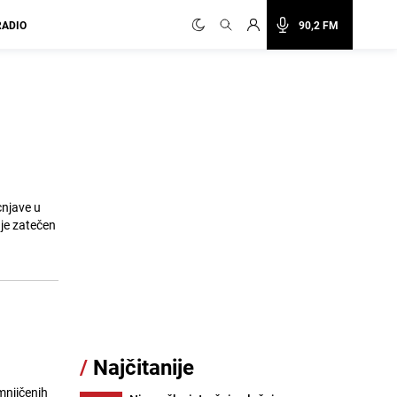
RADIO
90,2 FM
cnjave u
 je zatečen
/
Najčitanije
mnjičenih