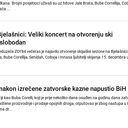
kana. Brojni posjetioci uživali su uz hitove Jale Brata, Bube Correllija, Co
ča....
jelašnici: Veliki koncert na otvorenju ski
 slobodan
uzeće ZOI'84 večeras je najavilo otvorenje skijaške sezone na Bjelašnici.
 Bube Corellija, Senidah, Cobyja i Innasa ljubitelji skijanja 15. decembra u
 nakon izrečene zatvorske kazne napustio BiH
ji kao Buba Corelli, koji je prije nekoliko dana osuđen na godinu dana za
laštene proizvodnje i prodaje opojnih droga, otputovao je zbog nastupa u
na dr...