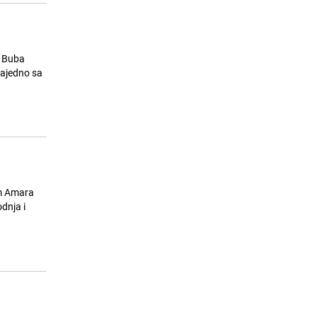
o Buba
zajedno sa
im Amara
dnja i