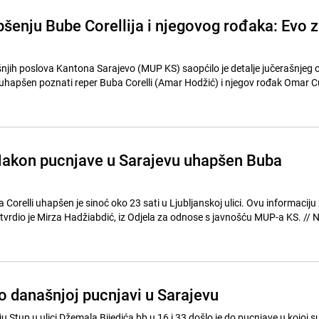
pšenju Bube Corellija i njegovog rođaka: Evo 
njih poslova Kantona Sarajevo (MUP KS) saopćilo je detalje jučerašnjeg 
 uhapšen poznati reper Buba Corelli (Amar Hodžić) i njegov rođak Omar C
akon pucnjave u Sarajevu uhapšen Buba
 Corelli uhapšen je sinoć oko 23 sati u Ljubljanskoj ulici. Ovu informaciju
dio je Mirza Hadžiabdić, iz Odjela za odnose s javnošću MUP-a KS. // Nakon
 o današnjoj pucnjavi u Sarajevu
 Stup u ulici Džemala Bijedića bb u 16 i 33 došlo je do pucnjave u kojoj s