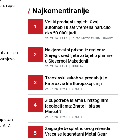
Jedan od najvećih gradova nije na
bh. reper
/
Najkomentiranije
11
listi: Ovo su lokacije prvih Lidl
prodavnica u BiH
Veliki prodajni uspjeh: Ovaj
PRIJE OKO 18H
|
BOSNA I HERCEGOVINA
1
automobil u sat vremena naručilo
oko 50.000 ljudi
Gosti iz Njemačke napravili požar u
12
apartmanu u Istri, vlasniku se
25.07.26. 12:36
|
AUTO-MOTO ZANIMLJIVOSTI
smijali i pokazivali srednji prst
Nevjerovatni prizori iz regiona:
PRIJE 2 DANA
|
REGIJA
tvrdili su
2
Snijeg usred ljeta zabijelio planine
Sarajevo.
u Sjevernoj Makedoniji
Kako očistiti staklo od tuš-kabina:
13
Jednostavni savjeti za očuvanje
25.07.26. 12:43
|
REGIJA
sjaja
Trgovinski sukob se produbljuje:
PRIJE 1 DAN
|
ŽIVOT I STIL
3
Kina uzvratila Europskoj uniji
Očistite rernu bez hemikalija:
25.07.26. 12:54
|
SVIJET
14
Poznata stručnjakinja dijeli savjete
Zloupotreba islama u mizoginim
PRIJE 2 DANA
|
ŽIVOT I STIL
4
ideologijama: Znate li šta su
Minceli?
Novi detalji istrage: Ruske službe
15
otkrile moguć uzrok tragedije bh.
25.07.26. 12:58
|
SVIJET
mpletan
planinara na Elbrusu
, JALA
Zaigrajte besplatno ovog vikenda:
PRIJE 1 DAN
|
SVIJET
5
Vraća se legendarni Metal Gear