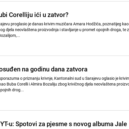
Bubi Corelliju ići u zatvor?
rajevu proglasio je danas krivim muzičara Amara Hodžića, poznatijeg ka
čnog djela neovlaštena proizvodnja i stavljanje u promet opojnih droga, te 
ozalijom,...
 osuđen na godinu dana zatvora
orazuma o priznanju krivnje, Kantonalni sud u Sarajevu oglasio je kriv
ao Buba Corelli i Almira Bozaliju zbog krivičnog djela neovlaštena proizvo
pojnih drog...
YT-u: Spotovi za pjesme s novog albuma Jale