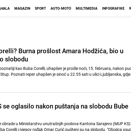
HALA
MAGAZIN
SPORT
AUTO-MOTO
MULTIMEDIA
INFOGRAFIKE
orelli? Burna prošlost Amara Hodžića, bio u
io slobodu
oznatiji kao Buba Corelli, uhapšen je prošle noći, 15. februara, nakon pu
tup. Poznati reper uhapšen je sinoć u 22.55 sati u ulici Ljubljanska, gdje
S se oglasilo nakon puštanja na slobodu Bube
ke obrade u Ministarstvu unutrašnjih poslova Kantona Sarajevo (MUP KS)
ba Corelli i njegov rođak Omar Curić pušteni su na slobodu. "Obojica osu