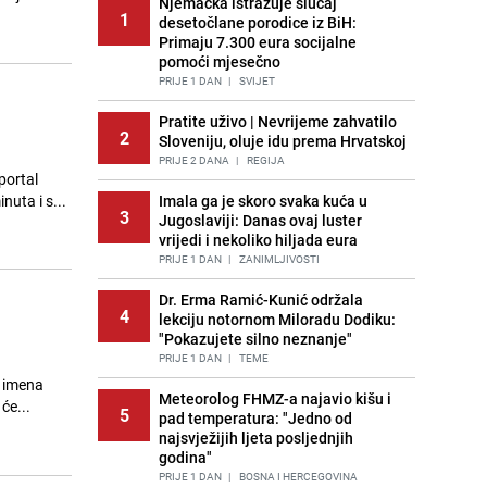
Njemačka istražuje slučaj
1
desetočlane porodice iz BiH:
Primaju 7.300 eura socijalne
pomoći mjesečno
PRIJE 1 DAN
|
SVIJET
Pratite uživo | Nevrijeme zahvatilo
2
Sloveniju, oluje idu prema Hrvatskoj
PRIJE 2 DANA
|
REGIJA
portal
rajalo oko 90 minuta i s...
Imala ga je skoro svaka kuća u
3
Jugoslaviji: Danas ovaj luster
vrijedi i nekoliko hiljada eura
PRIJE 1 DAN
|
ZANIMLJIVOSTI
Dr. Erma Ramić-Kunić održala
4
lekciju notornom Miloradu Dodiku:
"Pokazujete silno neznanje"
PRIJE 1 DAN
|
TEME
g imena
Meteorolog FHMZ-a najavio kišu i
će...
5
pad temperatura: "Jedno od
najsvježijih ljeta posljednjih
godina"
PRIJE 1 DAN
|
BOSNA I HERCEGOVINA