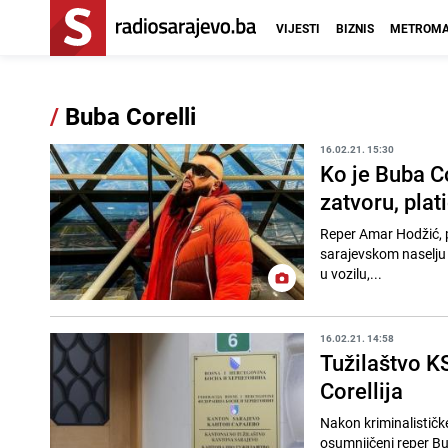
VIJESTI
BIZNIS
METROMA
/
Buba Corelli
16.02.21. 15:30
Ko je Buba C
zatvoru, plat
Reper Amar Hodžić, p
sarajevskom naselju S
u vozilu,...
16.02.21. 14:58
Tužilaštvo K
Corellija
Nakon kriminalistič
osumnjičeni reper Bu