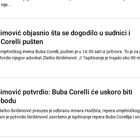
nije...
imović objasnio šta se dogodilo u sudnici i
Corelli pušten
jetničkog imena Buba Corelli, pušten je u 14.30 sati iz pritvora. To je za 
Radiosarajevo.ba potvrdio njegov advokat Zlatko Ibrišimović. // "Ispitivanje je t
imović potvrdio: Buba Corelli će uskoro biti
obodu
latko Ibrišimović preuzeo je odbranu Amara Hodžića, repera umjetničko
m je potvrdio Ibrišimović završeno je ispitivanje repera Bube Corellija i on 