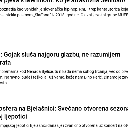
poznatija kao Senidah je slovenačka hip-hop, RnB i trep kantautorica koja
ost stekla pesmom „Slađana“ iz 2018. godine. Glavni je vokal grupe MUF
: Gojak sluša najgoru glazbu, ne razumijem
rata
pripremama kod Nenada Bjelice, tu nikada nema suhog trčanja, već od pr
. Naravno, bude i teško, ali uživamo, kaže nam Dino Perić. Dinamo je zav
osta...
osfera na Bjelašnici: Svečano otvorena sezon
j ljepotici
mpijskoj ljepotici Bjelašnici danas je i zvanično otvorena uz koncert na 