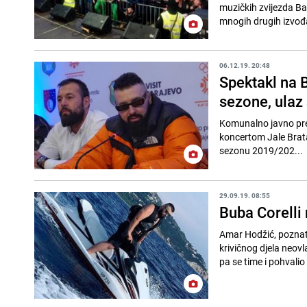
muzičkih zvijezda Bal
mnogih drugih izvođa
06.12.19. 20:48
Spektakl na B
sezone, ulaz
Komunalno javno pred
koncertom Jale Brata,
sezonu 2019/202...
29.09.19. 08:55
Buba Corelli
Amar Hodžić, poznati
krivičnog djela neov
pa se time i pohvalio 