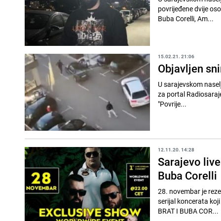
povrijeđene dvije oso
Buba Corelli, Am...
15.02.21. 21:06
Objavljen sn
U sarajevskom naselju
za portal Radiosaraj
"Povrije...
12.11.20. 14:28
Sarajevo live
Buba Corelli
28. novembar je rezer
serijal koncerata koj
BRAT I BUBA COR...