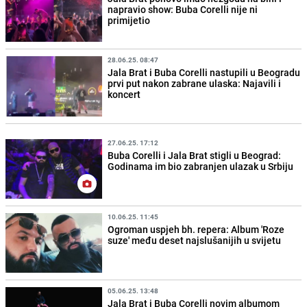
napravio show: Buba Corelli nije ni
primijetio
28.06.25. 08:47
Jala Brat i Buba Corelli nastupili u Beogradu
prvi put nakon zabrane ulaska: Najavili i
koncert
27.06.25. 17:12
Buba Corelli i Jala Brat stigli u Beograd:
Godinama im bio zabranjen ulazak u Srbiju
10.06.25. 11:45
Ogroman uspjeh bh. repera: Album 'Roze
suze' među deset najslušanijih u svijetu
05.06.25. 13:48
Jala Brat i Buba Corelli novim albumom