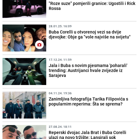
"Roze suze" pomjerili granice: Ugostili i Rick
Rossa
28.01.25. 16:09
Buba Corelli u otvorenoj vezi sa dvije
djevojke: Obje ga "vole najviše na svijetu"
17.12.24. 11:59
Jala i Buba s novim pjesmama 'poharali'
trending: Austrijanci hvale zvijezde iz
Sarajeva
04.11.24. 19:36
Zanimljiva fotografija Tarika Filipovića s
popularnim reperima: Šta se sprema?
27.08.24. 18:11
Reperski dvojac Jala Brat i Buba Corelli
ulazi na novo tržište: Lansirali sok