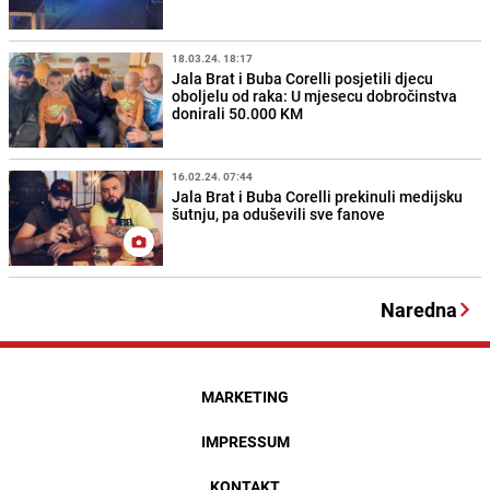
18.03.24. 18:17
Jala Brat i Buba Corelli posjetili djecu
oboljelu od raka: U mjesecu dobročinstva
donirali 50.000 KM
16.02.24. 07:44
Jala Brat i Buba Corelli prekinuli medijsku
šutnju, pa oduševili sve fanove
Naredna
MARKETING
IMPRESSUM
KONTAKT