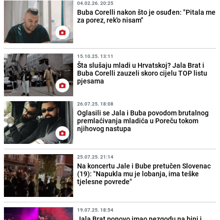
04.02.26. 20:25
Buba Corelli nakon što je osuđen: "Pitala me
za porez, rek'o nisam"
15.10.25. 13:11
Šta slušaju mladi u Hrvatskoj? Jala Brat i
Buba Corelli zauzeli skoro cijelu TOP listu
pjesama
26.07.25. 18:08
Oglasili se Jala i Buba povodom brutalnog
premlaćivanja mladića u Poreču tokom
njihovog nastupa
25.07.25. 21:14
Na koncertu Jale i Bube pretučen Slovenac
(19): "Napukla mu je lobanja, ima teške
tjelesne povrede"
19.07.25. 18:54
Jala Brat ponovo imao nezgodu na bini i