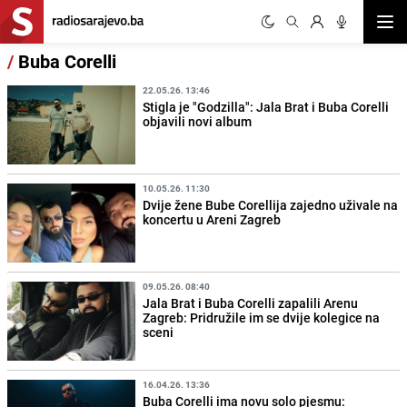
Otvor
/
Buba Corelli
22.05.26. 13:46
Stigla je "Godzilla": Jala Brat i Buba Corelli
objavili novi album
10.05.26. 11:30
Dvije žene Bube Corellija zajedno uživale na
koncertu u Areni Zagreb
09.05.26. 08:40
Jala Brat i Buba Corelli zapalili Arenu
Zagreb: Pridružile im se dvije kolegice na
sceni
16.04.26. 13:36
Buba Corelli ima novu solo pjesmu: