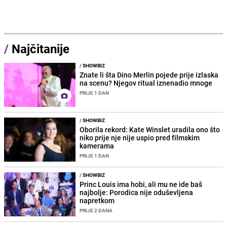
/
Najčitanije
/
SHOWBIZ
Znate li šta Dino Merlin pojede prije izlaska
na scenu? Njegov ritual iznenadio mnoge
PRIJE 1 DAN
/
SHOWBIZ
Oborila rekord: Kate Winslet uradila ono što
niko prije nje nije uspio pred filmskim
kamerama
PRIJE 1 DAN
/
SHOWBIZ
Princ Louis ima hobi, ali mu ne ide baš
najbolje: Porodica nije oduševljena
napretkom
PRIJE 2 DANA