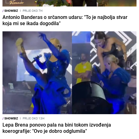
/
SHOWBIZ
I
PRIJE OKO 7H
Antonio Banderas o srčanom udaru: "To je najbolja stvar
koja mi se ikada dogodila"
/
SHOWBIZ
I
PRIJE OKO 13H
Lepa Brena ponovo pala na bini tokom izvođenja
koerografije: "Ovo je dobro odglumila"