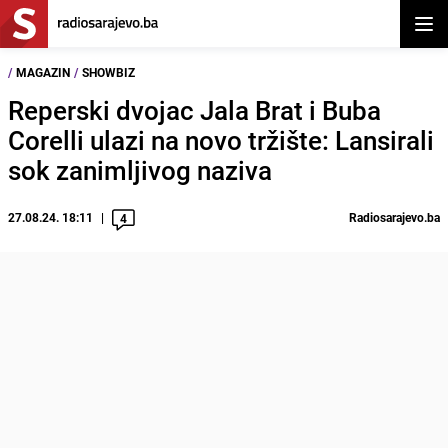
Otvor
/
MAGAZIN
/
SHOWBIZ
Reperski dvojac Jala Brat i Buba
Corelli ulazi na novo tržište: Lansirali
sok zanimljivog naziva
27.08.24. 18:11
Radiosarajevo.ba
4