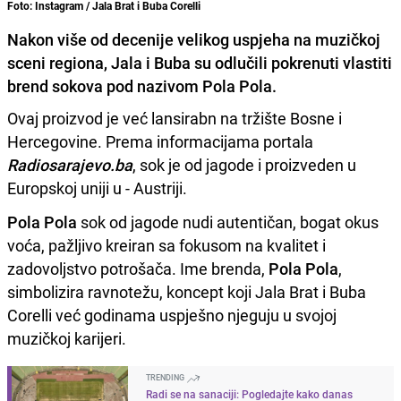
Foto: Instagram / Jala Brat i Buba Corelli
Nakon više od decenije velikog uspjeha na muzičkoj
sceni regiona, Jala i Buba su odlučili pokrenuti vlastiti
brend sokova pod nazivom Pola Pola.
Ovaj proizvod je već lansirabn na tržište Bosne i
Hercegovine. Prema informacijama portala
Radiosarajevo.ba
, sok je od jagode i proizveden u
Europskoj uniji u - Austriji.
Pola Pola
sok od jagode nudi autentičan, bogat okus
voća, pažljivo kreiran sa fokusom na kvalitet i
zadovoljstvo potrošača. Ime brenda,
Pola Pola
,
simbolizira ravnotežu, koncept koji Jala Brat i Buba
Corelli već godinama uspješno njeguju u svojoj
muzičkoj karijeri.
TRENDING
Radi se na sanaciji: Pogledajte kako danas