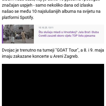
značajan uspjeh - samo nekoliko dana od izlaska
našao se među 10 najslušanijih albuma na svijetu na
platformi Spotify.
15.10.25. 13:11
Šta slušaju mladi u Hrvatskoj? Jala Brat i Buba
Corelli zauzeli skoro cijelu TOP listu pjesama
Dvojac je trenutno na turneji "GOAT Tour", a 8. i 9. maja
imaju zakazane koncerte u Areni Zagreb.