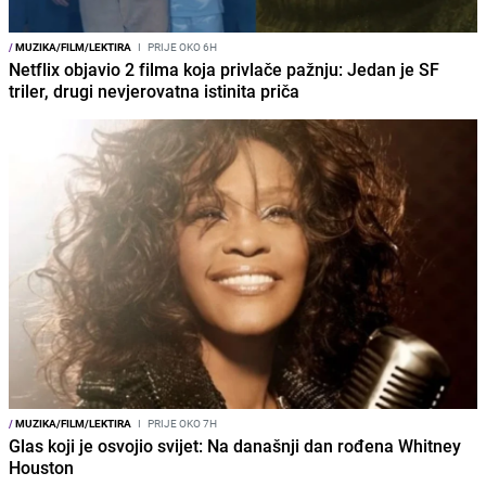
/
MUZIKA/FILM/LEKTIRA
I
PRIJE OKO 6H
Netflix objavio 2 filma koja privlače pažnju: Jedan je SF
triler, drugi nevjerovatna istinita priča
/
MUZIKA/FILM/LEKTIRA
I
PRIJE OKO 7H
Glas koji je osvojio svijet: Na današnji dan rođena Whitney
Houston