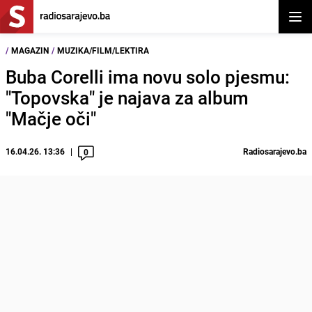
Otvor
/
MAGAZIN
/
MUZIKA/FILM/LEKTIRA
Buba Corelli ima novu solo pjesmu:
"Topovska" je najava za album
"Mačje oči"
16.04.26. 13:36
Radiosarajevo.ba
0