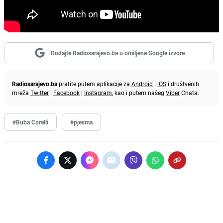
Dodajte Radiosarajevo.ba u omiljene Google izvore
Radiosarajevo.ba
pratite putem aplikacije za
Android
|
iOS
i društvenih
mreža
Twitter
|
Facebook
|
Instagram
, kao i putem našeg
Viber
Chata.
#Buba Corelli
#pjesma