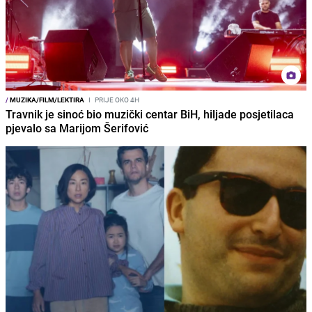
/
MUZIKA/FILM/LEKTIRA
I
PRIJE OKO 4H
Travnik je sinoć bio muzički centar BiH, hiljade posjetilaca
pjevalo sa Marijom Šerifović