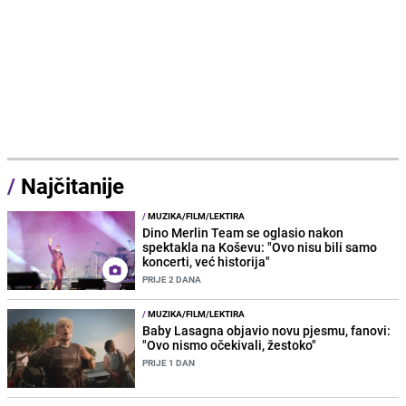
/
Najčitanije
/
MUZIKA/FILM/LEKTIRA
Dino Merlin Team se oglasio nakon
spektakla na Koševu: "Ovo nisu bili samo
koncerti, već historija"
PRIJE 2 DANA
/
MUZIKA/FILM/LEKTIRA
Baby Lasagna objavio novu pjesmu, fanovi:
"Ovo nismo očekivali, žestoko"
PRIJE 1 DAN