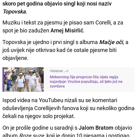
skoro pet godina objavio singl koji nosi naziv
Topovska
.
Muziku i tekst za pjesmu je pisao sam Corelli, a za
spot je bio zadužen
Arnej Misirlić
.
Topovska je ujedno i prvi singl s albuma
Mačje oči
, a
još uvijek nije otkrivao kad će ostale pjesme biti
objavljene.
TRENDING
Meteorolog čije prognoze čita cijela regija
najavljuje: Vrućine popuštaju, ali ljeto još ne
završava
Ispod videa na YouTubeu nizali su se komentari
oduševljenja Corellijevih fanova koji su nekoliko godina
čekali na njegov solo projekat.
On je prošle godine u saradnji s
Jalom Bratom
objavio
album
Roze suze
, koji je donio 10 pjesama i postigao