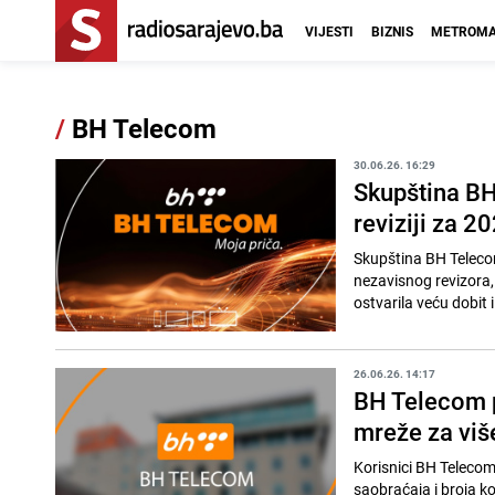
VIJESTI
BIZNIS
METROMA
/
BH Telecom
30.06.26. 16:29
Skupština BH
reviziji za 2
Skupština BH Telecoma
nezavisnog revizora,
ostvarila veću dobit i
26.06.26. 14:17
BH Telecom p
mreže za viš
Korisnici BH Telecoma
saobraćaja i broja k