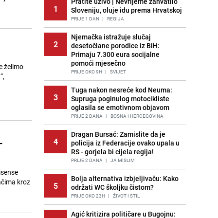
Pratite uživo | Nevrijeme zahvatilo
1
Sloveniju, oluje idu prema Hrvatskoj
PRIJE 1 DAN
|
REGIJA
Njemačka istražuje slučaj
2
desetočlane porodice iz BiH:
Primaju 7.300 eura socijalne
pomoći mjesečno
e želimo
PRIJE OKO 9H
|
SVIJET
“,
Tuga nakon nesreće kod Neuma:
3
Supruga poginulog motocikliste
oglasila se emotivnom objavom
PRIJE 2 DANA
|
BOSNA I HERCEGOVINA
Dragan Bursać: Zamislite da je
-
4
policija iz Federacije ovako upala u
RS - gorjela bi cijela regija!
PRIJE 2 DANA
|
JA MISLIM
isense
Bolja alternativa izbjeljivaču: Kako
ačima kroz
5
održati WC školjku čistom?
PRIJE OKO 23H
|
ŽIVOT I STIL
Agić kritizira političare u Bugojnu: