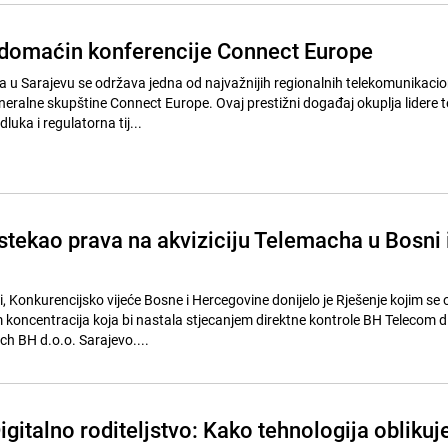
domaćin konferencije Connect Europe
a u Sarajevu se održava jedna od najvažnijih regionalnih telekomunikacio
eneralne skupštine Connect Europe. Ovaj prestižni događaj okuplja lidere 
luka i regulatorna tij...
tekao prava na akviziciju Telemacha u Bosni 
, Konkurencijsko vijeće Bosne i Hercegovine donijelo je Rješenje kojim se 
oncentracija koja bi nastala stjecanjem direktne kontrole BH Telecom d
h BH d.o.o. Sarajevo....
igitalno roditeljstvo: Kako tehnologija oblikuj