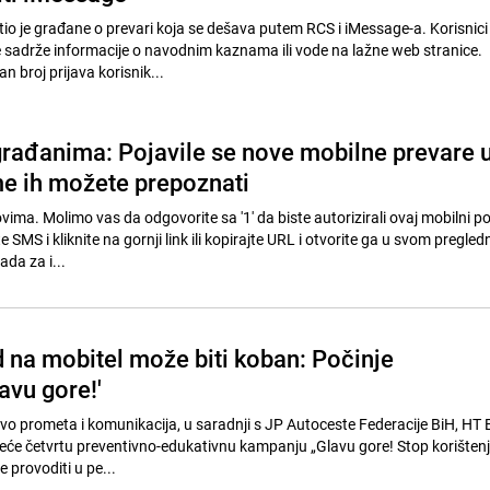
io je građane o prevari koja se dešava putem RCS i iMessage-a. Korisnici
 sadrže informacije o navodnim kaznama ili vode na lažne web stranice.
n broj prijava korisnik...
rađanima: Pojavile se nove mobilne prevare 
e ih možete prepoznati
ima. Molimo vas da odgovorite sa '1' da biste autorizirali ovaj mobilni po
 SMS i kliknite na gornji link ili kopirajte URL i otvorite ga u svom pregled
rada za i...
 na mobitel može biti koban: Počinje
avu gore!'
vo prometa i komunikacija, u saradnji s JP Autoceste Federacije BiH, HT 
će četvrtu preventivno-edukativnu kampanju „Glavu gore! Stop korištenj
e provoditi u pe...