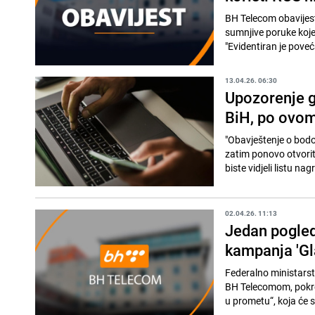
BH Telecom obavijest
sumnjive poruke koje
"Evidentiran je poveća
13.04.26. 06:30
Upozorenje g
BiH, po ovom
"Obavještenje o bodov
zatim ponovo otvorite
biste vidjeli listu nag
02.04.26. 11:13
Jedan pogled
kampanja 'Gl
Federalno ministarst
BH Telecomom, pokre
u prometu“, koja će s