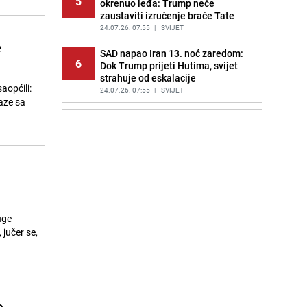
5
okrenuo leđa: Trump neće
zaustaviti izručenje braće Tate
24.07.26. 07:55
|
SVIJET
e
SAD napao Iran 13. noć zaredom:
6
Dok Trump prijeti Hutima, svijet
strahuje od eskalacije
aopćili:
24.07.26. 07:55
|
SVIJET
laze sa
Italija: Djevojčica (4) iz BiH stradala
7
od strujnog udara u kući svojih
djeda i nane
24.07.26. 07:57
|
SVIJET
ViK najavio nove radove: Ovih 13
8
sarajevskih ulica danas bi moglo
ostati bez vode
24.07.26. 08:11
|
LOKALNE TEME
uge
 jučer se,
Jeziv trenutak u zabavnom parku:
9
Žena pala s rollercoastera,
posjetioci sve gledali
24.07.26. 08:13
|
SVIJET
Dvije zemlje se usprotivile novim
e