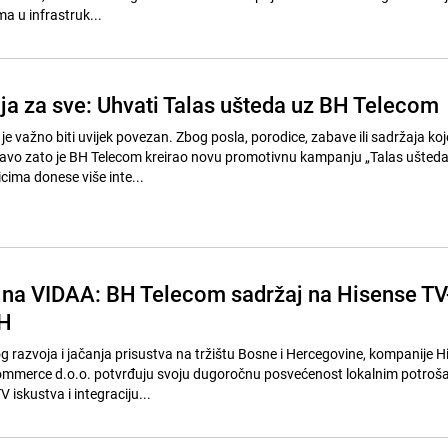
a u infrastruk...
ija za sve: Uhvati Talas ušteda uz BH Telecom
je važno biti uvijek povezan. Zbog posla, porodice, zabave ili sadržaja koj
ravo zato je BH Telecom kreirao novu promotivnu kampanju „Talas ušteda
cima donese više inte...
na VIDAA: BH Telecom sadržaj na Hisense TV
iH
g razvoja i jačanja prisustva na tržištu Bosne i Hercegovine, kompanije H
mmerce d.o.o. potvrđuju svoju dugoročnu posvećenost lokalnim potroš
iskustva i integraciju...