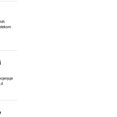
nih
telekom
i
ocjenjuje
.d.
e