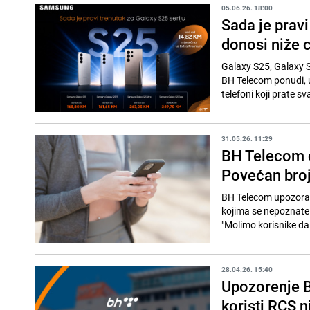
05.06.26. 18:00
Sada je prav
donosi niže 
Galaxy S25, Galaxy S
BH Telecom ponudi, 
telefoni koji prate sv
31.05.26. 11:29
BH Telecom o
Povećan broj 
BH Telecom upozorav
kojima se nepoznate 
"Molimo korisnike da
28.04.26. 15:40
Upozorenje B
koristi RCS n