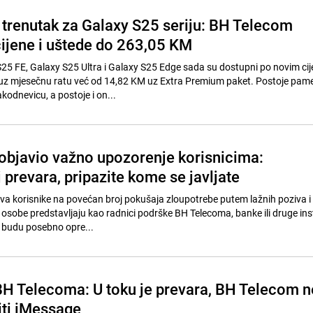
i trenutak za Galaxy S25 seriju: BH Telecom
cijene i uštede do 263,05 KM
25 FE, Galaxy S25 Ultra i Galaxy S25 Edge sada su dostupni po novim ci
uz mjesečnu ratu već od 14,82 KM uz Extra Premium paket. Postoje pame
akodnevicu, a postoje i on...
bjavio važno upozorenje korisnicima:
prevara, pripazite kome se javljate
a korisnike na povećan broj pokušaja zloupotrebe putem lažnih poziva i
osobe predstavljaju kao radnici podrške BH Telecoma, banke ili druge inst
 budu posebno opre...
H Telecoma: U toku je prevara, BH Telecom n
iti iMessage