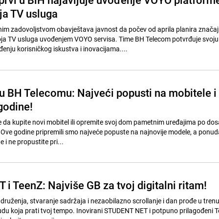
a TV usluga
im zadovoljstvom obavještava javnost da počev od aprila planira znača
ja TV usluga uvođenjem VOYO servisa. Time BH Telecom potvrđuje svoju
nju korisničkog iskustva i inovacijama....
 u BH Telecomu: Najveći popusti na mobitele i
godine!
e da kupite novi mobitel ili opremite svoj dom pametnim uređajima po do
Ove godine pripremili smo najveće popuste na najnovije modele, a ponuda
e i ne propustite pri...
 TeenZ: Najviše GB za tvoj digitalni ritam!
 druženja, stvaranje sadržaja i nezaobilazno scrollanje i dan prođe u tren
du koja prati tvoj tempo. Inovirani STUDENT NET i potpuno prilagođeni 