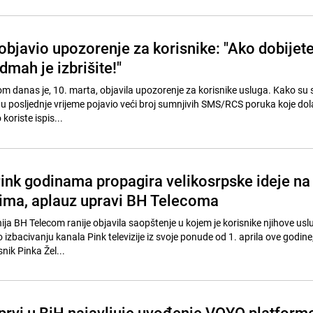
bjavio upozorenje za korisnike: "Ako dobijet
mah je izbrišite!"
 danas je, 10. marta, objavila upozorenje za korisnike usluga. Kako su s
e u posljednje vrijeme pojavio veći broj sumnjivih SMS/RCS poruka koje do
koriste ispis...
ink godinama propagira velikosrpske ideje na
ima, aplauz upravi BH Telecoma
ja BH Telecom ranije objavila saopštenje u kojem je korisnike njihove usl
 izbacivanju kanala Pink televizije iz svoje ponude od 1. aprila ove godine,
nik Pinka Žel...
rvi u BiH najavljuje uvođenje VOYO platform