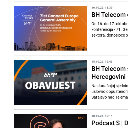
16.10.25. 13:35
BH Telecom 
Od 16. do 17. oktobr
konferencija - 71. G
sektora, donosioce od
15.10.25. 15:43
BH Telecom s
Hercegovini
Na današnjoj sjednici
uslovno dopuštenom k
Sarajevo nad Telemac
10.10.25. 10:14
Podcast S | D