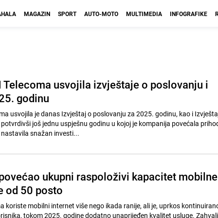
HALA
MAGAZIN
SPORT
AUTO-MOTO
MULTIMEDIA
INFOGRAFIKE
 Telecoma usvojila izvještaje o poslovanju i
025. godinu
 usvojila je danas Izvještaj o poslovanju za 2025. godinu, kao i Izvješta
 potvrdivši još jednu uspješnu godinu u kojoj je kompanija povećala priho
 nastavila snažan investi...
ovećao ukupni raspoloživi kapacitet mobilne
e od 50 posto
 koriste mobilni internet više nego ikada ranije, ali je, uprkos kontinuira
orisnika, tokom 2025. godine dodatno unaprijeđen kvalitet usluge. Zahvalj