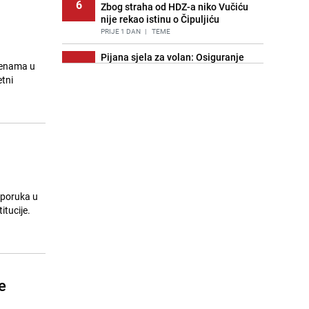
6
Zbog straha od HDZ-a niko Vučiću
nije rekao istinu o Čipuljiću
PRIJE 1 DAN
|
TEME
Pijana sjela za volan: Osiguranje
jenama u
7
odbilo isplatu štete na vozilu koje je
tni
slupala Anja Ljubojević
PRIJE 2 DANA
|
BOSNA I HERCEGOVINA
Znate li šta Dino Merlin pojede prije
8
izlaska na scenu? Njegov ritual
iznenadio mnoge
PRIJE 1 DAN
|
SHOWBIZ
Akcija na Dobrinji: Specijalci MUP-a
9
KS opkolili zgradu
 poruka u
PRIJE 2 DANA
|
LOKALNE TEME
itucije.
Nastavak provokacija: MUP RS
10
oduzeo zastavu s ljiljanima i
sankcionisao vozača iz Bosanskog
Novog
e
PRIJE 1 DAN
|
BOSNA I HERCEGOVINA
Dr. Erma Ramić-Kunić održala