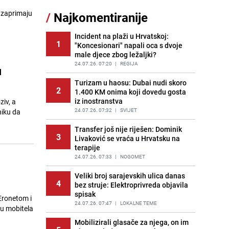
11
lekciju notornom Miloradu Dodiku:
 zaprimaju
/
Najkomentiranije
"Pokazujete silno neznanje"
PRIJE OKO 8H
|
TEME
Incident na plaži u Hrvatskoj:
1
"Koncesionari" napali oca s dvoje
Kao iz slastičarne: Rolada od
12
male djece zbog ležaljki?
čokolade i kokosa bez pečenja,
jednostavan desert bez imalo muke
24.07.26. 07:20
|
REGIJA
u
PRIJE 2 DANA
|
RECEPTI
Turizam u haosu: Dubai nudi skoro
2
1.400 KM onima koji dovedu gosta
Pojavili su vam se mravi u kući? Bez
13
iz inostranstva
ziv, a
brige, ovo su najbolji načini da ih se
riješite
24.07.26. 07:32
|
SVIJET
niku da
PRIJE 2 DANA
|
ŽIVOT I STIL
Transfer još nije riješen: Dominik
3
Livaković se vraća u Hrvatsku na
Kako izgleda travnjak stadiona
14
terapije
Koševo nakon tri koncerta Dine
Merlina
24.07.26. 07:33
|
NOGOMET
PRIJE 2 DANA
|
FOTO
Veliki broj sarajevskih ulica danas
4
bez struje: Elektroprivreda objavila
Tajna savršenog makedonskog
15
spisak
ajvara: Stari recept za kremast i
Eronetom i
bogat okus
24.07.26. 07:47
|
LOKALNE TEME
u mobitela
PRIJE 1 DAN
|
RECEPTI
Mobilizirali glasače za njega, on im