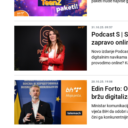
paketi nude najviše g
31.10.25. 09:57
Podcast S | S
zapravo onli
Novo izdanje Podcast
digitalnim navikama 
provodimo online? Ka
20.10.25. 19:08
Edin Forto: O
bržu digitali
Ministar komunikacij
vijeća BiH da odobri
čini ga konkurentniji