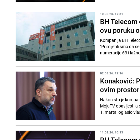
10.03.26. 17:51
BH Telecom o
ovu poruku od
Kompanija BH Telecom
"Primijetili smo da s
numeracije 63 i lažno 
02.03.26. 12:16
Konaković: P
ovim prostor
Nakon što je kompani
MojaTV obavijestila o
1. marta, oglasio vlas
11.02.26. 16:13
BH Telecom p