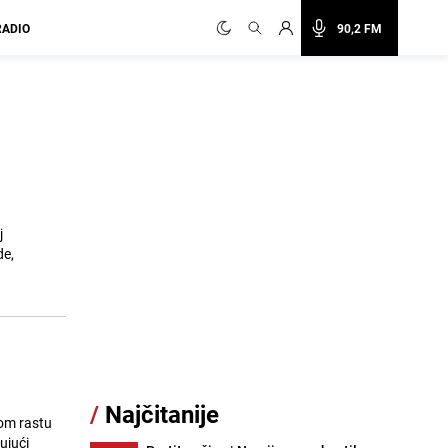
RADIO
90,2 FM
j
de,
/
Najčitanije
nom rastu
ujući