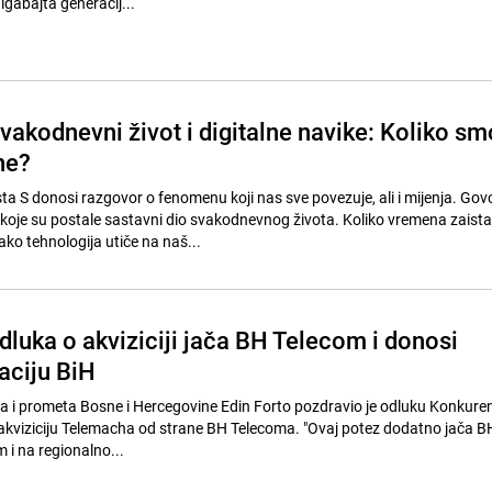
igabajta generacij...
vakodnevni život i digitalne navike: Koliko sm
ne?
a S donosi razgovor o fenomenu koji nas sve povezuje, ali i mijenja. Gov
koje su postale sastavni dio svakodnevnog života. Koliko vremena zaista
ko tehnologija utiče na naš...
dluka o akviziciji jača BH Telecom i donosi
zaciju BiH
a i prometa Bosne i Hercegovine Edin Forto pozdravio je odluku Konkure
 akviziciju Telemacha od strane BH Telecoma. "Ovaj potez dodatno jača B
m i na regionalno...