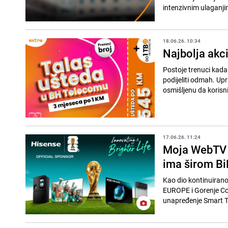
intenzivnim ulaganjim
18.06.26. 10:34
Najbolja akc
Postoje trenuci kada 
podijeliti odmah. Up
osmišljenu da korisni
17.06.26. 11:24
Moja WebTV 
ima širom B
Kao dio kontinuirano
EUROPE i Gorenje Co
unapređenje Smart TV 