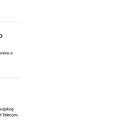
Ratni vojni invalid u požaru ostao
15
bez svega: Zahvaljujući dobrim
ljudima Mehmed ima krov nad
glavom
24.07.26. 08:56
|
BOSNA I HERCEGOVINA
o
orimo o
ncijskog
H Telecom,