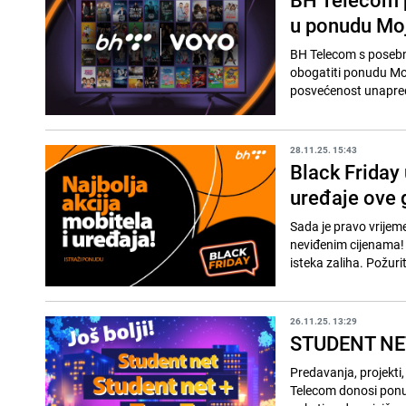
u ponudu Moj
BH Telecom s posebn
obogatiti ponudu Mo
posvećenost unapređe
28.11.25. 15:43
Black Friday
uređaje ove 
Sada je pravo vrijem
neviđenim cijenama! 
isteka zaliha. Požurit
26.11.25. 13:29
STUDENT NET i
Predavanja, projekti,
Telecom donosi ponu