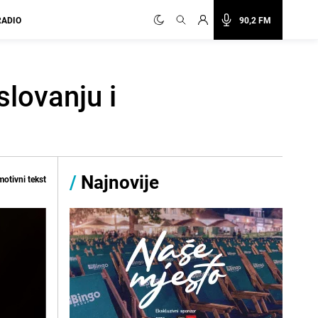
RADIO
90,2 FM
slovanju i
/
Najnovije
otivni tekst