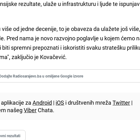
ijske rezultate, ulaže u infrastrukturu i ljude te ispunja
 više od jedne decenije, to je obaveza da ulažete još više,
arde. Pred nama je novo razvojno poglavlje u kojem ćemo n
i biti spremni prepoznati i iskoristiti svaku stratešku prilik
ma", zaključio je Kovačević.
Dodajte Radiosarajevo.ba u omiljene Google izvore
aplikacije za
Android
|
iOS
i društvenih mreža
Twitter
|
utem našeg
Viber
Chata.
vni rezultati