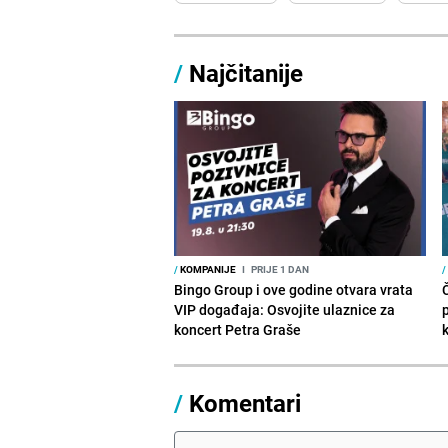
/
Najčitanije
/
KOMPANIJE
I
PRIJE 1 DAN
/
Bingo Group i ove godine otvara vrata
VIP događaja: Osvojite ulaznice za
koncert Petra Graše
/
Komentari