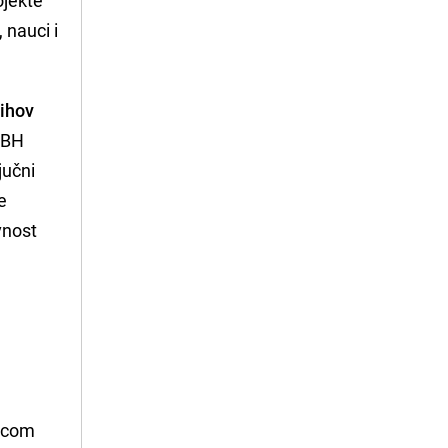
 nauci i
jihov
 BH
jučni
e
vnost
o
lecom