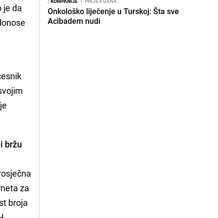
/
KOMPANIJE
I
PRIJE 4 DANA
 je da
Onkološko liječenje u Turskoj: Šta sve
Acibadem nudi
 donose
česnik
svojim
je
i bržu
Prosječna
rneta za
st broja
BH