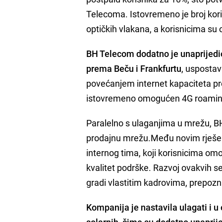
Telecoma. Istovremeno je broj kor
optičkih vlakana, a korisnicima s
BH Telecom dodatno je unaprijed
prema
Beču i Frankfurtu
, uspostav
povećanjem internet kapaciteta p
istovremeno omogućen 4G roaming
Paralelno s ulaganjima u mrežu, B
prodajnu mrežu.Među novim rješenji
internog tima, koji korisnicima om
kvalitet podrške. Razvoj ovakvih se
gradi vlastitim kadrovima, prepozn
Kompanija je nastavila ulagati i u
solarnih, čime su dodatno unaprije