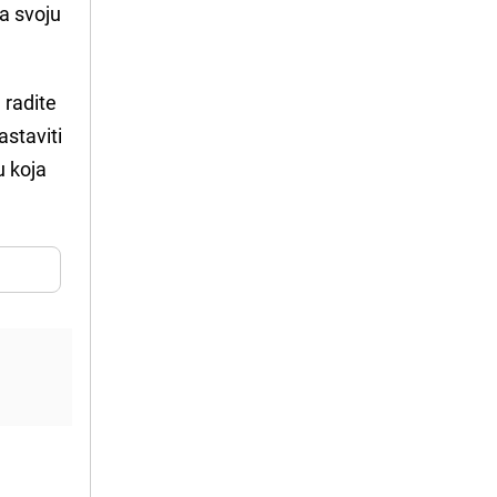
va svoju
 radite
astaviti
u koja