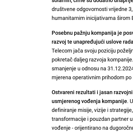
društvene odgovornosti vrijedne 3,
humanitarnim inicijativama širom 
Posebnu pažnju kompanija je posve
razvoj te unapređujući uslove rad
Telecom jača svoju poziciju poželjn
pokretač daljeg razvoja kompanije.
smanjenje u odnosu na 31.12.2024
mjerena operativnim prihodom po 
Ostvareni rezultati i jasan razvojn
usmjerenog vođenja kompanije
. 
definiranje misije, vizije i strategi
transformacije i pouzdan partner u
vođenje - orijentirano na dugoročnu