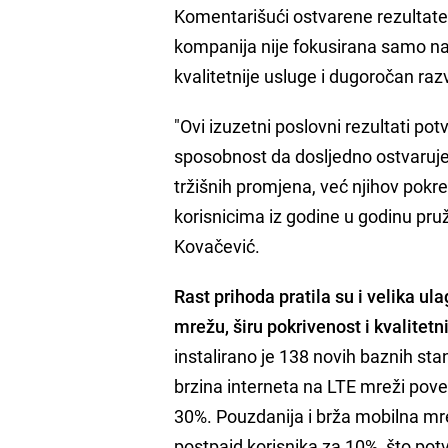
Komentarišući ostvarene rezultate
kompanija nije fokusirana samo na
kvalitetnije usluge i dugoročan raz
"Ovi izuzetni poslovni rezultati po
sposobnost da dosljedno ostvarujem
tržišnih promjena, već njihov pokr
korisnicima iz godine u godinu pruža
Kovačević.
Rast prihoda pratila su i velika ul
mrežu, širu pokrivenost i kvalitetn
instalirano je 138 novih baznih sta
brzina interneta na LTE mreži pov
30%. Pouzdanija i brža mobilna mreža
postpaid korisnika za 10%, što potv