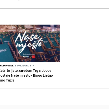
KOMPANIJE
I
PRIJE OKO 11H
Četvrto ljeto zaredom Trg slobode
postaje Naše mjesto - Bingo Ljetno
kino Tuzla