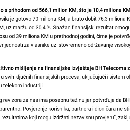
o s prihodom od 566,1 milion KM, što je 10,4 miliona KM
osila je gotovo 70 miliona KM, a bruto dobit 76,3 miliona 
M, uz maržu od 30,4 %. Snažan finansijski rezultat omoguć
nosu od 39 miliona KM u prethodnoj godini, čime je potvr
rijednosti za vlasnike uz istovremeno održavanje visoko
tivno mišljenje na finansijske izvještaje BH Telecoma 
ru svih ključnih finansijskih procesa, uključujući i sistem
u telekom industriji.
 revizora za nas ima posebnu težinu jer potvrđuje da BH
arentno. Povjerenje korisnika, partnera i dioničara ne st
rezultatima koji mogu izdržati nezavisnu provjeru", zaklju