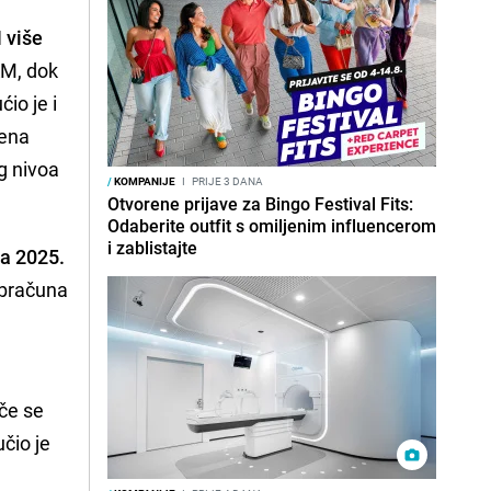
 više
KM, dok
io je i
đena
g nivoa
/
KOMPANIJE
I
PRIJE 3 DANA
Otvorene prijave za Bingo Festival Fits:
Odaberite outfit s omiljenim influencerom
i zablistajte
za 2025.
 obračuna
iče se
čio je