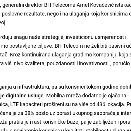
, generalni direktor BH Telecoma Amel Kovačević istakao
 poslovne rezultate, nego i na ulaganja koja korisnicima
voj.
tvrđuju snagu naše strategije, investicionu usmjerenost i
o postavljene ciljeve. BH Telecom ne želi biti pasivni u
etač. Kroz kontinuirana ulaganja gradimo kompaniju koja 
 viši nivo kvaliteta, pouzdanosti i inovativnosti“, poručio 
aganja u infrastrukturu, pa su korisnici tokom godine dobil
ije digitalne usluge
. Mobilna mreža dodatno je ojačana -
nica, LTE kapaciteti prošireni su na više od 436 lokacija. 
ećana je za 38% posto uz porast ukupnog saobraćaja inte
 pratila je i rast korisničke baze, pa je zabilježen i pora
rđuje povjerenje korisnika u kvalitet i stabilnost usluga 