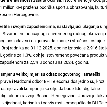
1 milion KM pružena podrška sportu, obrazovanju, kulturi,
Bosne i Hercegovine.
tila i svojim zaposlenicima, nastavljajući ulaganja u n
a
. Stvaranjem poticajnog i savremenog radnog okruženja
og poslodavca i osigurava da znanje i stručnost ostaju kl
 Broj radnika na 31.12.2025. godine iznosio je 2.916 što j
. godine za 1,3%, dok je istovremeno povećana produkti
zaposlenom za 2,5% u odnosu na 2024. godinu.
i smjer u velikoj mjeri su odraz odgovornog i strateški
Uprava i Nadzorni odbor BH Telecoma dosljedno su, kroz
je, usmjeravali kompaniju ka cilju da bude lider digitalne
 digitalnom razvoju Bosne i Hercegovine. Upravo je takv
 vrijednost, korisnika i održiv rast - omogućilo da BH Te