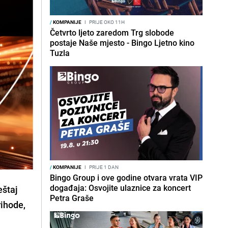
/
KOMPANIJE
I
PRIJE OKO 11H
Četvrto ljeto zaredom Trg slobode
postaje Naše mjesto - Bingo Ljetno kino
Tuzla
/
KOMPANIJE
I
PRIJE 1 DAN
Bingo Group i ove godine otvara vrata VIP
događaja: Osvojite ulaznice za koncert
eštaj
Petra Graše
rihode,