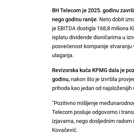
BH Telecom je 2025. godinu završi
nego godinu ranije
. Neto dobit izn
je EBITDA dostigla 168,8 miliona K
isplatu dividende dioničarima u iz
posvećenost kompanije stvaranju v
ulaganja.
Revizorska kuća KPMG dala je pozi
godinu,
nakon što je izvršila provje
prihoda kao jedan od najsloženijih 
"Pozitivno mišljenje međunarodnog
Telecom posluje odgovorno i transp
izjavama, nego dosljednim radom i 
Kovačević.