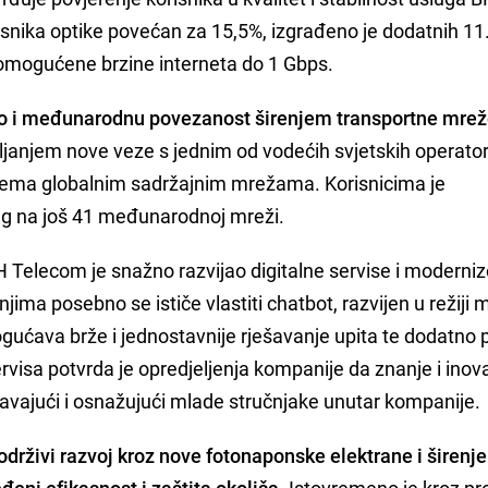
isnika optike povećan za 15,5%, izgrađeno je dodatnih 11
u omogućene brzine interneta do 1 Gbps.
io i međunarodnu povezanost širenjem transportne mre
ljanjem nove veze s jednim od vodećih svjetskih operator
rema globalnim sadržajnim mrežama. Korisnicima je
 na još 41 međunarodnoj mreži.
H Telecom je snažno razvijao digitalne servise i moderni
ma posebno se ističe vlastiti chatbot, razvijen u režiji 
ogućava brže i jednostavnije rješavanje upita te dodatno 
rvisa potvrda je opredjeljenja kompanije da znanje i inov
avajući i osnažujući mlade stručnjake unutar kompanije.
 održivi razvoj kroz nove fotonaponske elektrane i širenje
đeni efikasnost i zaštita okoliša
. Istovremeno je kroz pr