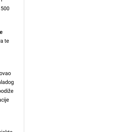
.500
že
a te
zovao
mladog
podiže
acije
ojekte