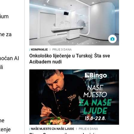
mium
ene za
/
KOMPANIJE
I
PRIJE 3 DANA
Onkološko liječenje u Turskoj: Šta sve
 moćan AI
Acibadem nudi
li
ne
tenje
/
NAŠE MJESTO ZA NAŠE LJUDE
I
PRIJE 6 DANA