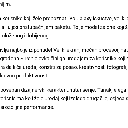
nijim.
a korisnike koji žele prepoznatljivo Galaxy iskustvo, veliki 
, ali u još pristupačnijem paketu. To je model za one koji 
er uloženog i dobijenog.
vlja najbolje iz ponude! Veliki ekran, moćan procesor, na
građena S Pen olovka čini ga uređajem za korisnike koji 
da li će uređaj koristiti za posao, kreativnost, fotografij
odnevnu produktivnost.
poseban dizajnerski karakter unutar serije. Tanak, elegan
risnicima koji žele uređaj koji izgleda drugačije, osjeća 
si ozbiljne performanse.