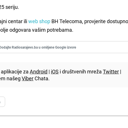
5 seriju.
jni centar ili
web shop
BH Telecoma, provjerite dostupno
jbolje odgovara vašim potrebama.
Dodajte Radiosarajevo.ba u omiljene Google izvore
aplikacije za
Android
|
iOS
i društvenih mreža
Twitter
|
utem našeg
Viber
Chata.
a