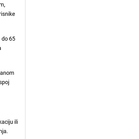
om,
isnike
a do 65
a
kranom
spoj
ciju ili
nja.