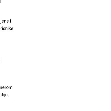
i
jene i
orisnike
:
amerom
fiju,