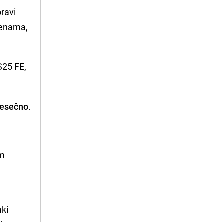
pravi
jenama,
S25 FE,
jesečno
.
em
a
aki