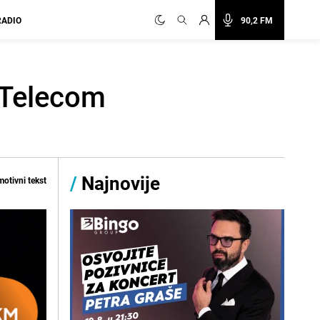
RADIO
90,2 FM
H Telecom
/
Najnovije
otivni tekst