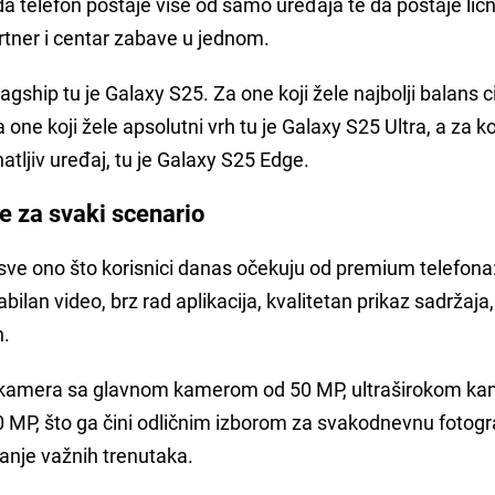
da telefon postaje više od samo uređaja te da postaje ličn
partner i centar zabave u jednom.
lagship tu je Galaxy S25. Za one koji žele najbolji balans ci
one koji žele apsolutni vrh tu je Galaxy S25 Ultra, a za k
atljiv uređaj, tu je Galaxy S25 Edge.
e za svaki scenario
 sve ono što korisnici danas očekuju od premium telefona
abilan video, brz rad aplikacija, kvalitetan prikaz sadržaja,
n.
 kamera sa glavnom kamerom od 50 MP, ultraširokom k
 MP, što ga čini odličnim izborom za svakodnevnu fotogra
anje važnih trenutaka.