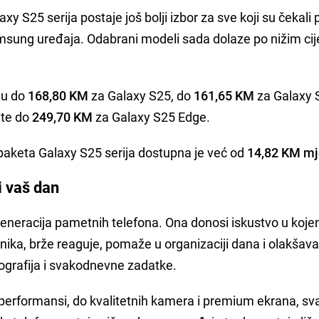
S25 serija postaje još bolji izbor za sve koji su čekali 
sung uređaja. Odabrani modeli sada dolaze po nižim ci
du do
168,80 KM
za Galaxy S25, do
161,65 KM
za Galaxy 
 te do
249,70 KM
za Galaxy S25 Edge.
 paketa Galaxy S25 serija dostupna je već od
14,82 KM m
i vaš dan
generacija pametnih telefona. Ona donosi iskustvo u koj
snika, brže reaguje, pomaže u organizaciji dana i olakšav
ografija i svakodnevne zadatke.
 performansi, do kvalitetnih kamera i premium ekrana, sv