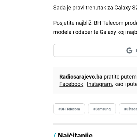
Sada je pravi trenutak za Galaxy S2
Posjetite najbliži BH Telecom proda
modela i odaberite Galaxy koji na
Radiosarajevo.ba
pratite putem 
Facebook
|
Instagram
, kao i p
#BH Telecom
#Samsung
#ušted
/
Najčitanije