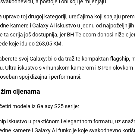
svakodnevicu, a postoje i oni koji je mijenjaju.
upravo toj drugoj kategoriji, uređajima koji spajaju pre
ne kamere i Galaxy AI iskustvo u jednu od najpoželjnijih
je ta serija još dostupnija, jer BH Telecom donosi niže cij
ede koje idu do 263,05 KM.
daberete svoj Galaxy: bilo da tražite kompaktan flagship,
u, Ultra iskustvo s vrhunskom kamerom i S Pen olovkom i
oseban spoj dizajna i performansi.
nižim cijenama
etiri modela iz Galaxy S25 serije:
hip iskustvo u praktičnom i elegantnom formatu, uz snaž
edne kamere i Galaxy AI funkcije koje svakodnevno koriš