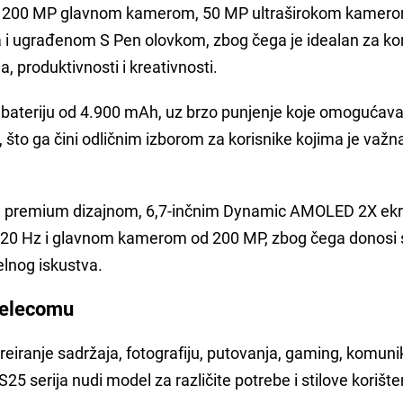
 sa 200 MP glavnom kamerom, 50 MP ultraširokom kamer
i ugrađenom S Pen olovkom, zbog čega je idealan za kor
ea, produktivnosti i kreativnosti.
i bateriju od 4.900 mAh, uz brzo punjenje koje omogućav
 što ga čini odličnim izborom za korisnike kojima je važn
im premium dizajnom, 6,7-inčnim Dynamic AMOLED 2X e
20 Hz i glavnom kamerom od 200 MP, zbog čega donosi 
elnog iskustva.
 Telecomu
kreiranje sadržaja, fotografiju, putovanja, gaming, komunika
5 serija nudi model za različite potrebe i stilove korište