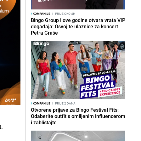
/
KOMPANIJE
I
PRIJE OKO 4H
Bingo Group i ove godine otvara vrata VIP
događaja: Osvojite ulaznice za koncert
Petra Graše
/
KOMPANIJE
I
PRIJE 2 DANA
Otvorene prijave za Bingo Festival Fits:
Odaberite outfit s omiljenim influencerom
i zablistajte
t.