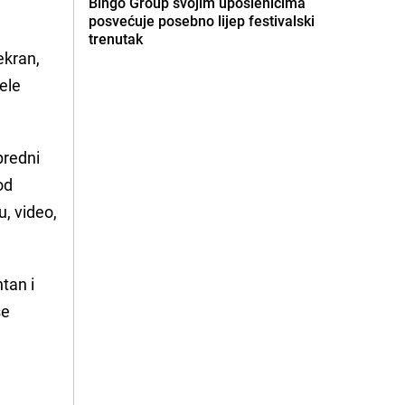
Bingo Group svojim uposlenicima
posvećuje posebno lijep festivalski
trenutak
ekran,
žele
predni
od
u, video,
tan i
se