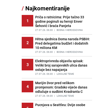
gotova za 20 minuta
/
Najkomentiranije
PRIJE OKO 20H
|
RECEPTI
Priča o ratnicima: Prije tačno 33
Jedan od najvećih gradova nije na
1
12
godine poginuli su heroji Enver
listi: Ovo su lokacije prvih Lidl
Šehović i braća Panjeta
prodavnica u BiH
27.07.26. 06:30
|
BOSNA I HERCEGOVINA
PRIJE 2 DANA
|
BOSNA I HERCEGOVINA
Hitna sjednica Doma naroda PSBiH:
Dragan Bursać: Kasno Dino do
2
13
Pred delegatima budžet i dodatnih
pameti stiže!
10 miliona KM
PRIJE OKO 21H
|
JA MISLIM
27.07.26. 06:30
|
BOSNA I HERCEGOVINA
Konakoviću stigle "nevjerovatne
14
Elektroprivreda objavila spisak:
poruke" iz HDZ-a: "Ne šalim se"
3
Veliki broj sarajevskih ulica danas
PRIJE 1 DAN
|
BOSNA I HERCEGOVINA
ostaje bez napajanja
Imate li paradajz, paprike i malo
27.07.26. 06:30
|
LOKALNE TEME
15
mesa? Recept za večeru koja vraća
Marijin Dvor pred velikom
u djetinjstvo
4
promjenom: Gradsko vijeće danas
PRIJE OKO 14H
|
RECEPTI
odlučuje o sudbini Kvadranta C
27.07.26. 06:30
|
LOKALNE TEME
Pucnjava u Seattleu: Dvije osobe