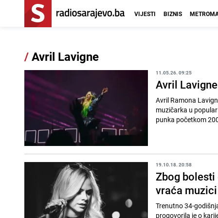
VIJESTI
BIZNIS
METROMA
/
Avril Lavigne
11.05.26. 09:25
Avril Lavigne
Avril Ramona Lavigne
muzičarka u populari
punka početkom 2000-i
19.10.18. 20:58
Zbog bolesti 
vraća muzici
Trenutno 34-godišnja
progovorila je o karij