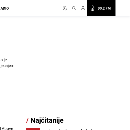
RADIO
90,2 FM
a je
tjecajem
/
Najčitanije
ad Above