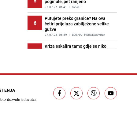
5
poginule, pet ranjeno
27.07.26. 06:41
|
SVIJET
Putujete preko granice? Na ova
6
četiri prijelaza zabilježene velike
gužve
27.07.26. 06:59
|
BOSNA I HERCEGOVINA
Kriza eskalira tamo gdje se niko
7
nije nadao: Napadi Huta zadali
nove glavobolje moreplovcima
27.07.26. 07:17
|
SVIJET
Nafta pala 4 posto nakon što su
8
SAD i Iran tokom vikenda obustavili
sukobe
IŠTENJA
27.07.26. 07:35
|
SVIJET
 bez dozvole izdavača.
Horor u Kini: Turiste 'zarobila'
9
bujična poplava, najmanje 10
mrtvih
27.07.26. 08:09
|
SVIJET
Sporazum koji bi mogao promijeniti
10
Bliski istok: "Posljedice bi se mogle