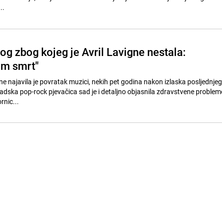
..
og zbog kojeg je Avril Lavigne nestala:
am smrt"
gne najavila je povratak muzici, nekih pet godina nakon izlaska posljednje
dska pop-rock pjevačica sad je i detaljno objasnila zdravstvene probleme 
rnic...