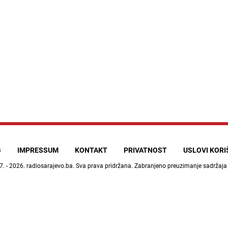
G
IMPRESSUM
KONTAKT
PRIVATNOST
USLOVI KOR
7. - 2026.
radiosarajevo.ba
. Sva prava pridržana. Zabranjeno preuzimanje sadržaja