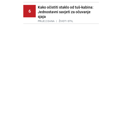
Kako očistiti staklo od tuš-kabina:
6
Jednostavni savjeti za očuvanje
sjaja
PRIJE 2 DANA
|
ŽIVOT I STIL
Pratite uživo | Nevrijeme zahvatilo
7
Split, kiša ide prema BiH
PRIJE 1 DAN
|
REGIJA
Recept za brze uštipke: Ne upijaju
8
ulje i gotovi su za 30 minuta
PRIJE 1 DAN
|
RECEPTI
Imate tikvice i piletinu? Napravite
9
ovaj brzi ručak iz jedne tave
PRIJE 1 DAN
|
RECEPTI
Lažne novčanice preplavljuju
10
tržište: Ove eure najčešće
pokušavaju podvaliti
PRIJE 1 DAN
|
SVIJET
Stari recept kojem se uvijek
11
vraćamo: Pijesak torta bez pečenja,