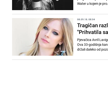
Water u kojem je pro.
08.09.18. 08:04
Tragičan razl
"Prihvatila s
Pjevačica Avril Lavi
Ova 33-godišnja kana
držali daleko od pozo