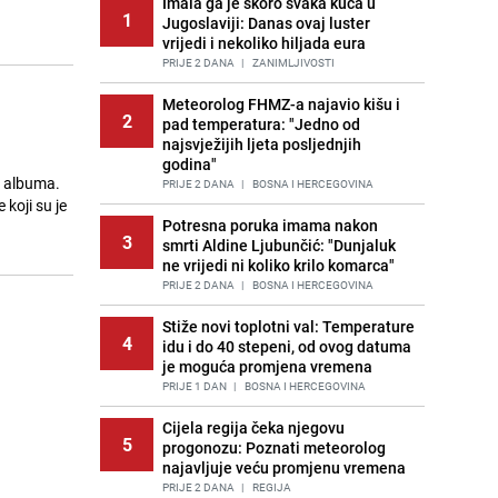
Imala ga je skoro svaka kuća u
1
Jugoslaviji: Danas ovaj luster
vrijedi i nekoliko hiljada eura
PRIJE 2 DANA
|
ZANIMLJIVOSTI
Meteorolog FHMZ-a najavio kišu i
2
pad temperatura: "Jedno od
najsvježijih ljeta posljednjih
godina"
g albuma.
PRIJE 2 DANA
|
BOSNA I HERCEGOVINA
koji su je
Potresna poruka imama nakon
3
smrti Aldine Ljubunčić: "Dunjaluk
ne vrijedi ni koliko krilo komarca"
PRIJE 2 DANA
|
BOSNA I HERCEGOVINA
Stiže novi toplotni val: Temperature
4
idu i do 40 stepeni, od ovog datuma
je moguća promjena vremena
PRIJE 1 DAN
|
BOSNA I HERCEGOVINA
Cijela regija čeka njegovu
5
progonozu: Poznati meteorolog
najavljuje veću promjenu vremena
PRIJE 2 DANA
|
REGIJA