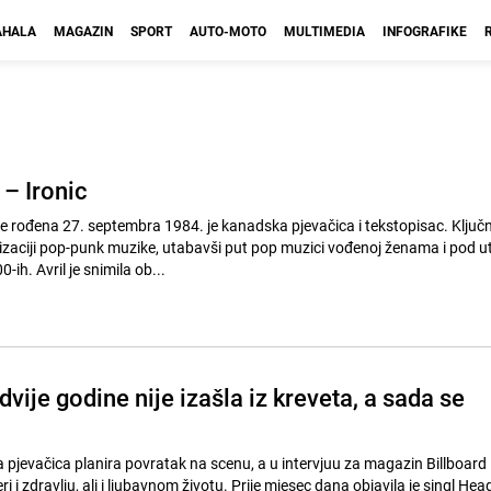
HALA
MAGAZIN
SPORT
AUTO-MOTO
MULTIMEDIA
INFOGRAFIKE
 – Ironic
 rođena 27. septembra 1984. je kanadska pjevačica i tekstopisac. Ključn
zaciji pop-punk muzike, utabavši put pop muzici vođenoj ženama i pod u
h. Avril je snimila ob...
dvije godine nije izašla iz kreveta, a sada se
 pjevačica planira povratak na scenu, a u intervjuu za magazin Billboard
eri i zdravlju, ali i ljubavnom životu. Prije mjesec dana objavila je singl He