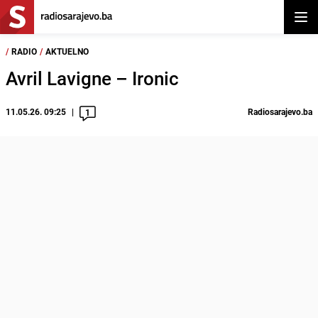
Otvor
/
RADIO
/
AKTUELNO
Avril Lavigne – Ironic
11.05.26. 09:25
Radiosarajevo.ba
1