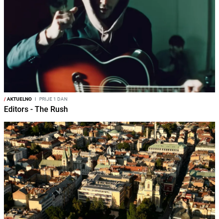
/
AKTUELNO
I
PRIJE 1 DAN
Editors - The Rush