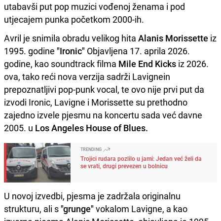
utabavši put pop muzici vođenoj ženama i pod
utjecajem punka početkom 2000-ih.
Avril je snimila obradu velikog hita
Alanis Morissette
iz
1995. godine
"Ironic"
Objavljena 17. aprila 2026.
godine, kao soundtrack filma
Mile End Kicks
iz 2026.
ova, tako reći nova verzija sadrži Lavignein
prepoznatljivi pop-punk vocal, te ovo nije prvi put da
izvodi Ironic, Lavigne i Morissette su prethodno
zajedno izvele pjesmu na koncertu sada već davne
2005. u
Los Angeles House of Blues.
TRENDING
Trojici rudara pozlilo u jami: Jedan već želi da
se vrati, drugi prevezen u bolnicu
U novoj izvedbi, pjesma je zadržala originalnu
strukturu, ali s
"grunge"
vokalom Lavigne, a kao