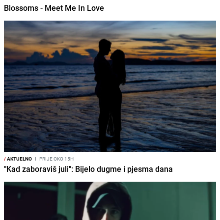
Blossoms - Meet Me In Love
/
AKTUELNO
I
PRIJE OKO 15H
"Kad zaboraviš juli": Bijelo dugme i pjesma dana