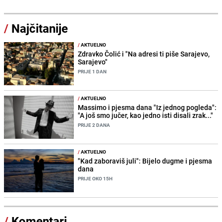
/
Najčitanije
/
AKTUELNO
Zdravko Čolić i "Na adresi ti piše Sarajevo,
Sarajevo"
PRIJE 1 DAN
/
AKTUELNO
Massimo i pjesma dana "Iz jednog pogleda":
"A još smo jučer, kao jedno isti disali zrak..."
PRIJE 2 DANA
/
AKTUELNO
"Kad zaboraviš juli": Bijelo dugme i pjesma
dana
PRIJE OKO 15H
/
Komentari