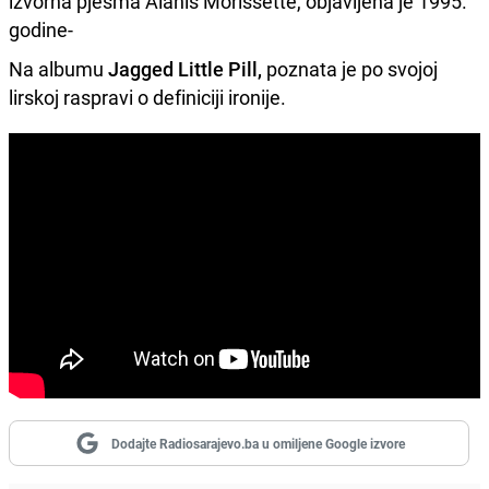
izvorna pjesma Alanis Morissette, objavljena je 1995.
godine-
Na albumu
Jagged Little Pill,
poznata je po svojoj
lirskoj raspravi o definiciji ironije.
Dodajte Radiosarajevo.ba u omiljene Google izvore