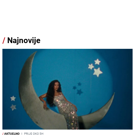
/
Najnovije
/
AKTUELNO
I
PRIJE OKO 5H