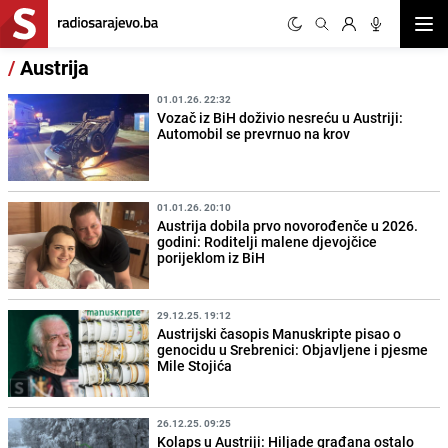
Otvor
/
Austrija
01.01.26. 22:32
Vozač iz BiH doživio nesreću u Austriji:
Automobil se prevrnuo na krov
01.01.26. 20:10
Austrija dobila prvo novorođenče u 2026.
godini: Roditelji malene djevojčice
porijeklom iz BiH
29.12.25. 19:12
Austrijski časopis Manuskripte pisao o
genocidu u Srebrenici: Objavljene i pjesme
Mile Stojića
26.12.25. 09:25
Kolaps u Austriji: Hiljade građana ostalo