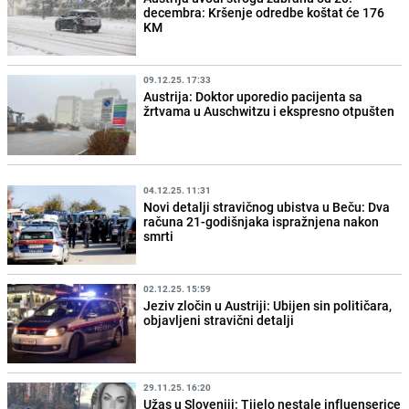
decembra: Kršenje odredbe koštat će 176
KM
09.12.25. 17:33
Austrija: Doktor uporedio pacijenta sa
žrtvama u Auschwitzu i ekspresno otpušten
04.12.25. 11:31
Novi detalji stravičnog ubistva u Beču: Dva
računa 21-godišnjaka ispražnjena nakon
smrti
02.12.25. 15:59
Jeziv zločin u Austriji: Ubijen sin političara,
objavljeni stravični detalji
29.11.25. 16:20
Užas u Sloveniji: Tijelo nestale influenserice