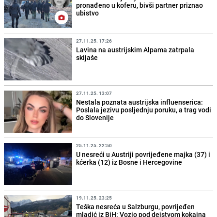
pronađeno u koferu, bivši partner priznao
ubistvo
27.11.25. 17:26
Lavina na austrijskim Alpama zatrpala
skijaše
27.11.25. 13:07
Nestala poznata austrijska influenserica:
Poslala jezivu posljednju poruku, a trag vodi
do Slovenije
25.11.25. 22:50
U nesreći u Austriji povrijeđene majka (37) i
kćerka (12) iz Bosne i Hercegovine
19.11.25. 23:25
Teška nesreća u Salzburgu, povrijeđen
mladić iz BiH: Vozio pod dejstvom kokaina