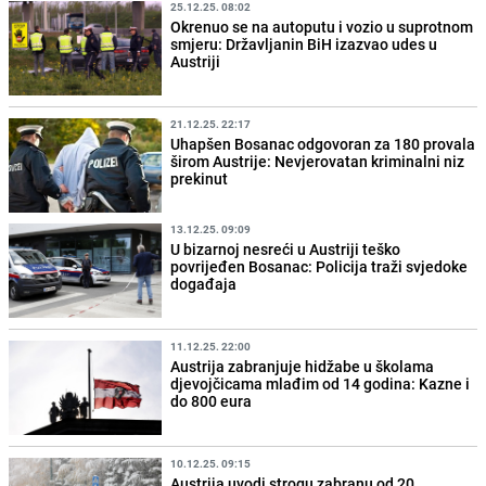
25.12.25. 08:02
Okrenuo se na autoputu i vozio u suprotnom
smjeru: Državljanin BiH izazvao udes u
Austriji
21.12.25. 22:17
Uhapšen Bosanac odgovoran za 180 provala
širom Austrije: Nevjerovatan kriminalni niz
prekinut
13.12.25. 09:09
U bizarnoj nesreći u Austriji teško
povrijeđen Bosanac: Policija traži svjedoke
događaja
11.12.25. 22:00
Austrija zabranjuje hidžabe u školama
djevojčicama mlađim od 14 godina: Kazne i
do 800 eura
10.12.25. 09:15
Austrija uvodi strogu zabranu od 20.