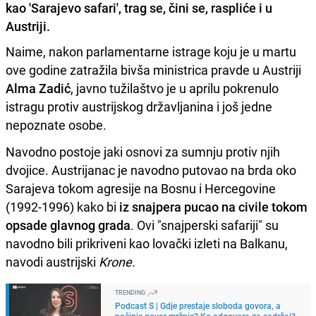
kao 'Sarajevo safari', trag se, čini se, raspliće i u
Austriji.
Naime, nakon parlamentarne istrage koju je u martu
ove godine zatražila bivša ministrica pravde u Austriji
Alma Zadić
, javno tužilaštvo je u aprilu pokrenulo
istragu protiv austrijskog državljanina i još jedne
nepoznate osobe.
Navodno postoje jaki osnovi za sumnju protiv njih
dvojice. Austrijanac je navodno putovao na brda oko
Sarajeva tokom agresije na Bosnu i Hercegovine
(1992-1996) kako bi
iz snajpera pucao na civile tokom
opsade glavnog grada
. Ovi "snajperski safariji" su
navodno bili prikriveni kao lovački izleti na Balkanu,
navodi austrijski
Krone
.
TRENDING
Podcast S | Gdje prestaje sloboda govora, a
počinje govor mržnje? Ko odgovara za sadržaj?