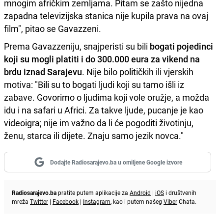
mnogim afričkim zemljama. Pitam se zašto nijedna
zapadna televizijska stanica nije kupila prava na ovaj
film", pitao se Gavazzeni.
Prema Gavazzeniju, snajperisti su bili
bogati pojedinci
koji su mogli platiti i do 300.000 eura za vikend na
brdu iznad Sarajevu
. Nije bilo političkih ili vjerskih
motiva: "Bili su to bogati ljudi koji su tamo išli iz
zabave. Govorimo o ljudima koji vole oružje, a možda
idu i na safari u Africi. Za takve ljude, pucanje je kao
videoigra; nije im važno da li će pogoditi životinju,
ženu, starca ili dijete. Znaju samo jezik novca."
Dodajte Radiosarajevo.ba u omiljene Google izvore
Radiosarajevo.ba
pratite putem aplikacije za
Android
|
iOS
i društvenih
mreža
Twitter
|
Facebook
|
Instagram
, kao i putem našeg
Viber
Chata.