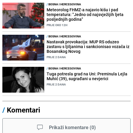
/
BOSNA I HERCEGOVINA
Meteorolog FHMZ-a najavio kišu i pad
temperatura: "Jedno od najsvježijih ljeta
posljednjih godina"
PRIJE OKO 12H
/
BOSNA I HERCEGOVINA
Nastavak provokacija: MUP RS oduzeo
zastavu s ljiljanima i sankcionisao vozača iz
Bosanskog Novog
PRIJE 2 DANA
/
BOSNA I HERCEGOVINA
Tuga potresla grad na Uni: Preminula Lejla
Muhić (39), sugrađani u nevjerici
PRIJE 2 DANA
/
Komentari
Prikaži komentare
(
0
)