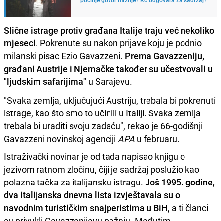
Slične istrage protiv građana Italije traju već nekoliko
mjeseci
. Pokrenute su nakon prijave koju je podnio
milanski pisac Ezio Gavazzeni.
Prema Gavazzeniju,
građani Austrije i Njemačke također su učestvovali u
"ljudskim safarijima"
u Sarajevu.
"Svaka zemlja, uključujući Austriju, trebala bi pokrenuti
istrage, kao što smo to učinili u Italiji. Svaka zemlja
trebala bi uraditi svoju zadaću", rekao je 66-godišnji
Gavazzeni novinskoj agenciji
APA
u februaru.
Istraživački novinar je od tada napisao knjigu o
jezivom ratnom zločinu, čiji je sadržaj poslužio kao
polazna tačka za italijansku istragu.
Još 1995. godine,
dva italijanska dnevna lista izvještavala su o
navodnim turističkim snajperistima u BiH
, a ti članci
su privukli Gavazzenijevu pažnju. Međutim,