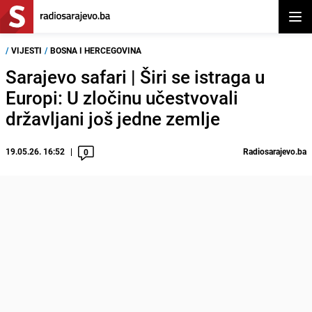
Otvor
/
VIJESTI
/
BOSNA I HERCEGOVINA
Sarajevo safari | Širi se istraga u
Europi: U zločinu učestvovali
državljani još jedne zemlje
19.05.26. 16:52
Radiosarajevo.ba
0