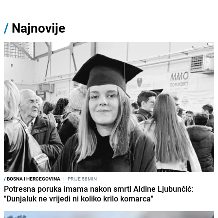
/
Najnovije
/
BOSNA I HERCEGOVINA
I
PRIJE 58MIN
Potresna poruka imama nakon smrti Aldine Ljubunčić:
"Dunjaluk ne vrijedi ni koliko krilo komarca"