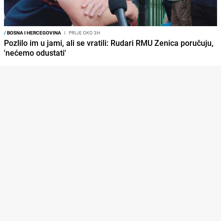
/
BOSNA I HERCEGOVINA
I
PRIJE OKO 3H
Pozlilo im u jami, ali se vratili: Rudari RMU Zenica poručuju,
'nećemo odustati'