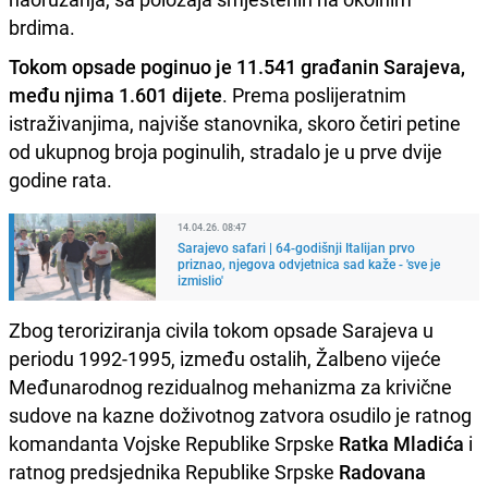
brdima.
Tokom opsade poginuo je 11.541 građanin Sarajeva,
među njima 1.601 dijete
. Prema poslijeratnim
istraživanjima, najviše stanovnika, skoro četiri petine
od ukupnog broja poginulih, stradalo je u prve dvije
godine rata.
14.04.26. 08:47
Sarajevo safari | 64-godišnji Italijan prvo
priznao, njegova odvjetnica sad kaže - 'sve je
izmislio'
Zbog teroriziranja civila tokom opsade Sarajeva u
periodu 1992-1995, između ostalih, Žalbeno vijeće
Međunarodnog rezidualnog mehanizma za krivične
sudove na kazne doživotnog zatvora osudilo je ratnog
komandanta Vojske Republike Srpske
Ratka Mladića
i
ratnog predsjednika Republike Srpske
Radovana