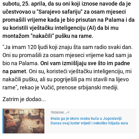
subotu, 25. aprila, da su oni koji iznose navode da je
učestvovao u "Sarajevo safariju" za osam mjeseci
promašili vrijeme kada je bio prisutan na Palama i da
su koristili vještačku inteligenciju (AI) da bi mu
montažom "nakačili" pušku na rame.
"Ja imam 120 ljudi koji znaju šta sam radio svaki dan.
Oni su promašili za osam mjeseci vrijeme kad sam ja
bio na Palama.
Oni vam izmišljaju sve što im padne
na pamet
. Oni su, koristeći vještačku inteligenciju, mi
nakačili pušku, ali su pogriješili pa mi stavili na lijevo
rame", rekao je Vučić, prenose srbijanski mediji.
Zatrim je dodao...
TRENDING
Imala ga je skoro svaka kuća u Jugoslaviji:
Danas ovaj luster vrijedi i nekoliko hiljada eura