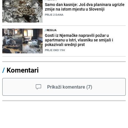
Samo dan kasnije: Još dva planinara ugrizle
zmije na istom mjestu u Sloveniji
PRIJE 2 DANA
/
REGIJA
Gosti iz Njemačke napravili požar u
apartmanu u Istri, vlasniku se smijali i
pokazivali srednji prst
PRIJE OKO 19H
/
Komentari
Prikaži komentare
(
7
)