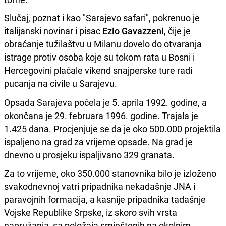
Slučaj, poznat i kao "Sarajevo safari", pokrenuo je
italijanski novinar i pisac
Ezio Gavazzeni
, čije je
obraćanje tužilaštvu u Milanu dovelo do otvaranja
istrage protiv osoba koje su tokom rata u Bosni i
Hercegovini plaćale vikend snajperske ture radi
pucanja na civile u Sarajevu.
Opsada Sarajeva počela je 5. aprila 1992. godine, a
okončana je 29. februara 1996. godine. Trajala je
1.425 dana. Procjenjuje se da je oko 500.000 projektila
ispaljeno na grad za vrijeme opsade. Na grad je
dnevno u prosjeku ispaljivano 329 granata.
Za to vrijeme, oko 350.000 stanovnika bilo je izloženo
svakodnevnoj vatri pripadnika nekadašnje JNA i
paravojnih formacija, a kasnije pripadnika tadašnje
Vojske Republike Srpske, iz skoro svih vrsta
naoružanja, sa položaja smještenih na okolnim