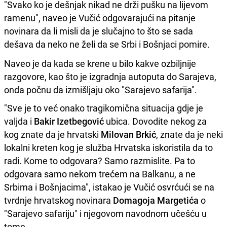
"Svako ko je dešnjak nikad ne drži pušku na lijevom
ramenu", naveo je Vučić odgovarajući na pitanje
novinara da li misli da je slučajno to što se sada
dešava da neko ne želi da se Srbi i Bošnjaci pomire.
Naveo je da kada se krene u bilo kakve ozbiljnije
razgovore, kao što je izgradnja autoputa do Sarajeva,
onda počnu da izmišljaju oko "Sarajevo safarija".
"Sve je to već onako tragikomična situacija gdje je
valjda i
Bakir Izetbegović
ubica. Dovodite nekog za
kog znate da je hrvatski
Milovan Brkić
, znate da je neki
lokalni kreten kog je služba Hrvatska iskoristila da to
radi. Kome to odgovara? Samo razmislite. Pa to
odgovara samo nekom trećem na Balkanu, a ne
Srbima i Bošnjacima", istakao je Vučić osvrćući se na
tvrdnje hrvatskog novinara
Domagoja Margetića
o
"Sarajevo safariju" i njegovom navodnom učešću u
tome.