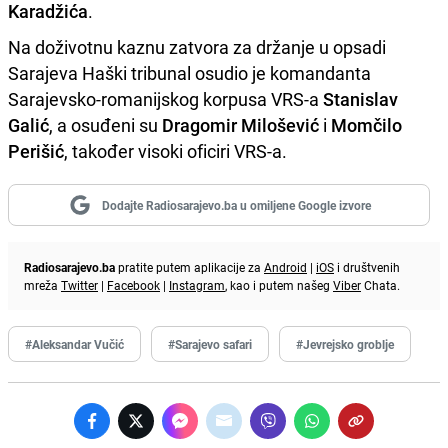
Karadžića
.
Na doživotnu kaznu zatvora za držanje u opsadi
Sarajeva Haški tribunal osudio je komandanta
Sarajevsko-romanijskog korpusa VRS-a
Stanislav
Galić
, a osuđeni su
Dragomir Milošević
i
Momčilo
Perišić
, također visoki oficiri VRS-a.
Dodajte Radiosarajevo.ba u omiljene Google izvore
Radiosarajevo.ba
pratite putem aplikacije za
Android
|
iOS
i društvenih
mreža
Twitter
|
Facebook
|
Instagram
, kao i putem našeg
Viber
Chata.
#Aleksandar Vučić
#Sarajevo safari
#Jevrejsko groblje