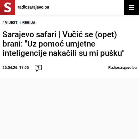
Otvor
/
VIJESTI
/
REGIJA
Sarajevo safari | Vučić se (opet)
brani: "Uz pomoć umjetne
inteligencije nakačili su mi pušku"
25.04.26. 17:05
Radiosarajevo.ba
7