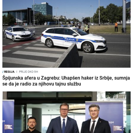
/
REGIJA
I
PRIJE OKO 9H
Špijunska afera u Zagrebu: Uhapšen haker iz Srbije, sumnja
se da je radio za njihovu tajnu službu