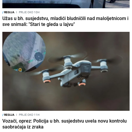
/
REGIJA
I
PRIJE OKO 10H
Užas u bh. susjedstvu, mladići bludničili nad maloljetnicom i
sve snimali: "Stari te gleda u lajvu"
/
REGIJA
I
PRIJE OKO 11H
Vozači, oprez: Policija u bh. susjedstvu uvela novu kontrolu
saobraćaja iz zraka