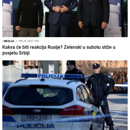
/
REGIJA
I
PRIJE OKO 10H
Kakva će biti reakcija Rusije? Zelenski u subotu stiže u
posjetu Srbiji