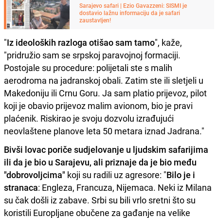
Sarajevo safari | Ezio Gavazzeni: SISMI je
dostavio lažnu informaciju da je safari
zaustavljen!
"
Iz ideoloških razloga otišao sam tamo
", kaže,
"pridružio sam se srpskoj paravojnoj formaciji.
Postojale su procedure: polijetali ste s malih
aerodroma na jadranskoj obali. Zatim ste ili sletjeli u
Makedoniju ili Crnu Goru. Ja sam platio prijevoz, pilot
koji je obavio prijevoz malim avionom, bio je pravi
plaćenik. Riskirao je svoju dozvolu izrađujući
neovlaštene planove leta 50 metara iznad Jadrana."
Bivši lovac poriče sudjelovanje u ljudskim safarijima
ili da je bio u Sarajevu, ali priznaje da je bio među
"dobrovoljcima"
koji su radili uz agresore: "
Bilo je i
stranaca
: Engleza, Francuza, Nijemaca. Neki iz Milana
su čak došli iz zabave. Srbi su bili vrlo sretni što su
koristili Europljane obučene za gađanje na velike