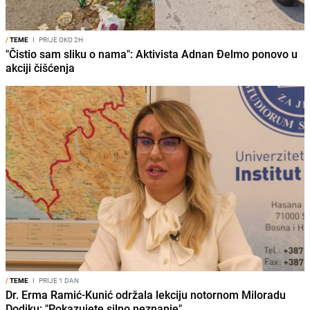
/
TEME
I
PRIJE OKO 2H
"Čistio sam sliku o nama": Aktivista Adnan Đelmo ponovo u
akciji čišćenja
/
TEME
I
PRIJE 1 DAN
Dr. Erma Ramić-Kunić održala lekciju notornom Miloradu
Dodiku: "Pokazujete silno neznanje"