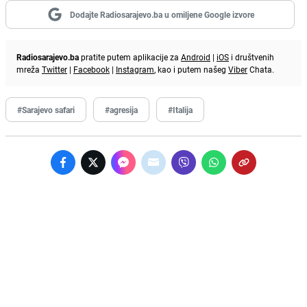
Dodajte Radiosarajevo.ba u omiljene Google izvore
Radiosarajevo.ba
pratite putem aplikacije za
Android
|
iOS
i društvenih
mreža
Twitter
|
Facebook
|
Instagram
, kao i putem našeg
Viber
Chata.
#Sarajevo safari
#agresija
#Italija