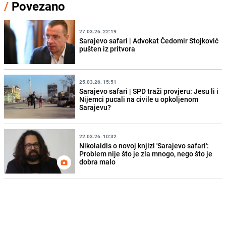
/
Povezano
27.03.26. 22:19
Sarajevo safari | Advokat Čedomir Stojković
pušten iz pritvora
25.03.26. 15:51
Sarajevo safari | SPD traži provjeru: Jesu li i
Nijemci pucali na civile u opkoljenom
Sarajevu?
22.03.26. 10:32
Nikolaidis o novoj knjizi 'Sarajevo safari':
Problem nije što je zla mnogo, nego što je
dobra malo