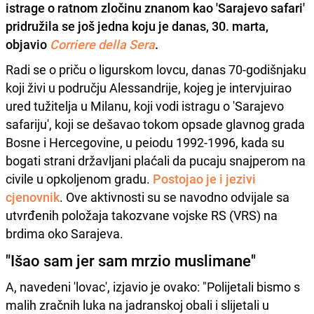
istrage o ratnom zločinu znanom kao 'Sarajevo safari'
pridružila se još jedna koju je danas, 30. marta,
objavio
Corriere della Sera
.
Radi se o priču o ligurskom lovcu, danas 70-godišnjaku
koji živi u području Alessandrije, kojeg je intervjuirao
ured tužitelja u Milanu, koji vodi istragu o 'Sarajevo
safariju', koji se dešavao tokom opsade glavnog grada
Bosne i Hercegovine, u peiodu 1992-1996, kada su
bogati strani državljani plaćali da pucaju snajperom na
civile u opkoljenom gradu.
Postojao je i jezivi
cjenovnik
. Ove aktivnosti su se navodno odvijale sa
utvrđenih položaja takozvane vojske RS (VRS) na
brdima oko Sarajeva.
"Išao sam jer sam mrzio muslimane"
A, navedeni 'lovac', izjavio je ovako: "Polijetali bismo s
malih zračnih luka na jadranskoj obali i slijetali u