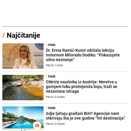
/
Najčitanije
/
TEME
Dr. Erma Ramić-Kunić održala lekciju
notornom Miloradu Dodiku: "Pokazujete
silno neznanje"
PRIJE 1 DAN
/
TEME
Otkriće naučnika iz Austrije: Neretva u
gornjem toku promijenila boju, traži se
nezavisna istraga
PRIJE 2 DANA
/
TEME
Gdje ljetuju građani BiH? Agencije nam
otkrivaju šta je ove godine "hit destinacija"
PRIJE 2 DANA