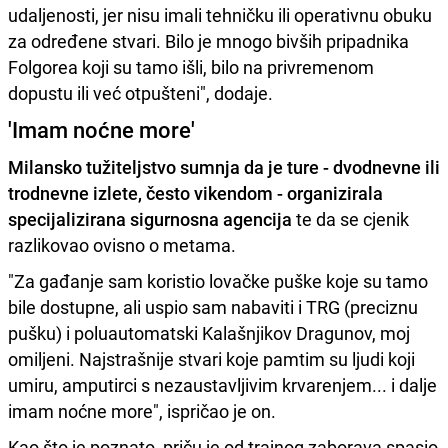
udaljenosti, jer nisu imali tehničku ili operativnu obuku
za određene stvari. Bilo je mnogo bivših pripadnika
Folgorea koji su tamo išli, bilo na privremenom
dopustu ili već otpušteni", dodaje.
'Imam noćne more'
Milansko tužiteljstvo sumnja da je ture - dvodnevne ili
trodnevne izlete, često vikendom - organizirala
specijalizirana sigurnosna agencija
te da se cjenik
razlikovao ovisno o metama.
"Za gađanje sam koristio lovačke puške koje su tamo
bile dostupne, ali uspio sam nabaviti i TRG (preciznu
pušku) i poluautomatski Kalašnjikov Dragunov, moj
omiljeni. Najstrašnije stvari koje pamtim su ljudi koji
umiru, amputirci s nezaustavljivim krvarenjem... i dalje
imam noćne more", ispričao je on.
Kao što je poznato, priču je od trajnog zaborava spasio