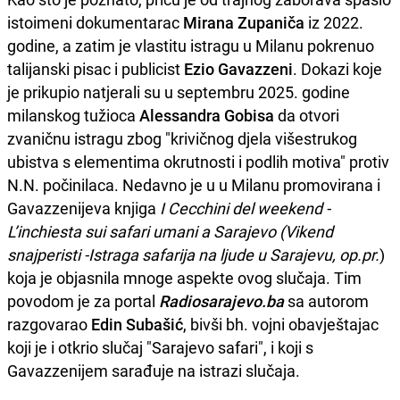
istoimeni dokumentarac
Mirana Zupaniča
iz 2022.
godine, a zatim je vlastitu istragu u Milanu pokrenuo
talijanski pisac i publicist
Ezio Gavazzeni
. Dokazi koje
je prikupio natjerali su u septembru 2025. godine
milanskog tužioca
Alessandra Gobisa
da otvori
zvaničnu istragu zbog "krivičnog djela višestrukog
ubistva s elementima okrutnosti i podlih motiva" protiv
N.N. počinilaca. Nedavno je u u Milanu promovirana i
Gavazzenijeva knjiga
I Cecchini del weekend -
L’inchiesta sui safari umani a Sarajevo (Vikend
snajperisti -Istraga safarija na ljude u Sarajevu, op.pr.
)
koja je objasnila mnoge aspekte ovog slučaja. Tim
povodom je za portal
Radiosarajevo.ba
sa autorom
razgovarao
Edin Subašić
, bivši bh. vojni obavještajac
koji je i otkrio slučaj "Sarajevo safari", i koji s
Gavazzenijem sarađuje na istrazi slučaja.