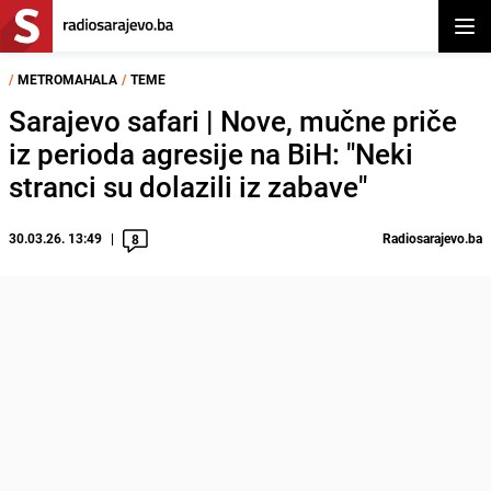
Otvor
/
METROMAHALA
/
TEME
Sarajevo safari | Nove, mučne priče
iz perioda agresije na BiH: "Neki
stranci su dolazili iz zabave"
30.03.26. 13:49
Radiosarajevo.ba
8