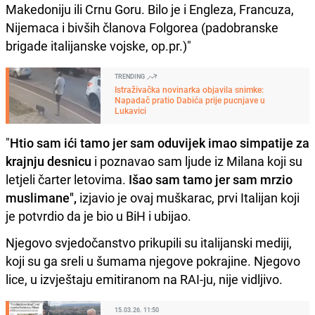
Makedoniju ili Crnu Goru. Bilo je i Engleza, Francuza,
Nijemaca i bivših članova Folgorea (padobranske
brigade italijanske vojske, op.pr.)"
TRENDING
Istraživačka novinarka objavila snimke:
Napadač pratio Dabića prije pucnjave u
Lukavici
"
Htio sam ići tamo jer sam oduvijek imao simpatije za
krajnju desnicu
i poznavao sam ljude iz Milana koji su
letjeli čarter letovima.
Išao sam tamo jer sam mrzio
muslimane",
izjavio je ovaj muškarac, prvi Italijan koji
je potvrdio da je bio u BiH i ubijao.
Njegovo svjedočanstvo prikupili su italijanski mediji,
koji su ga sreli u šumama njegove pokrajine. Njegovo
lice, u izvještaju emitiranom na RAI-ju, nije vidljivo.
15.03.26. 11:50