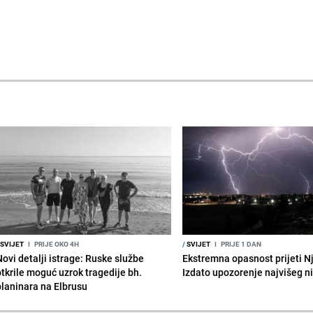
SVIJET
I
PRIJE OKO 4H
/
SVIJET
I
PRIJE 1 DAN
Novi detalji istrage: Ruske službe
Ekstremna opasnost prijeti N
otkrile moguć uzrok tragedije bh.
Izdato upozorenje najvišeg n
planinara na Elbrusu