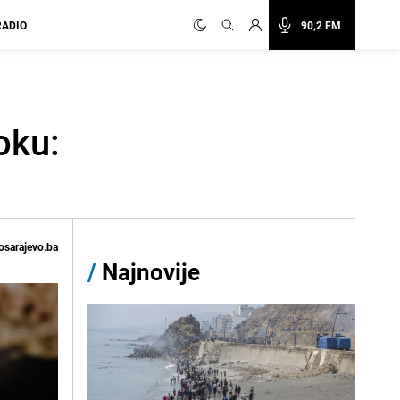
RADIO
90,2 FM
oku:
osarajevo.ba
/
Najnovije