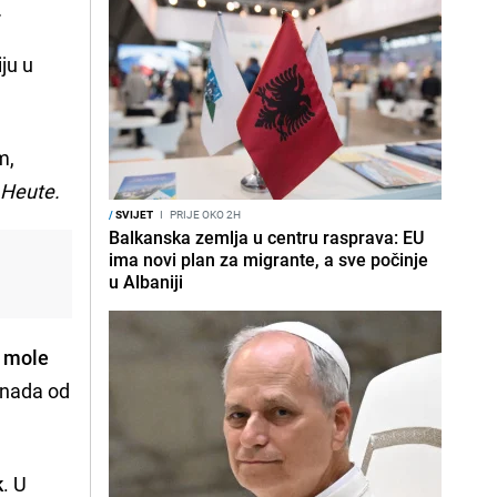
.
ju u
m,
t
Heute.
/
SVIJET
I
PRIJE OKO 2H
Balkanska zemlja u centru rasprava: EU
ima novi plan za migrante, a sve počinje
u Albaniji
a mole
aknada od
k
. U