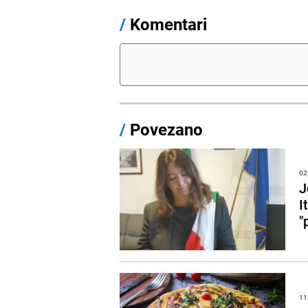
/
Komentari
/
Povezano
02
J
I
"
11