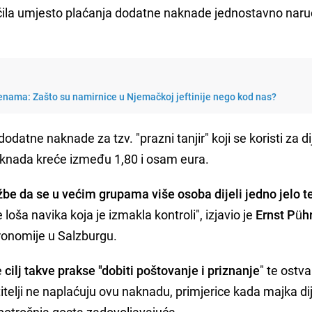
čila umjesto plaćanja dodatne naknade jednostavno naruči
ijenama: Zašto su namirnice u Njemačkoj jeftinije nego kod nas?
dodatne naknade za tzv. "prazni tanjir" koji se koristi za di
naknada kreće između 1,80 i osam eura.
žbe da se u većim grupama više osoba dijeli jedno jelo t
e loša navika koja je izmakla kontroli", izjavio je
Ernst Pühr
ronomije u Salzburgu.
e
cilj takve prakse "dobiti poštovanje i priznanje
" te ostvar
titelji ne naplaćuju ovu naknadu, primjerice kada majka dij
potrošnja gosta zadovoljavajuća.