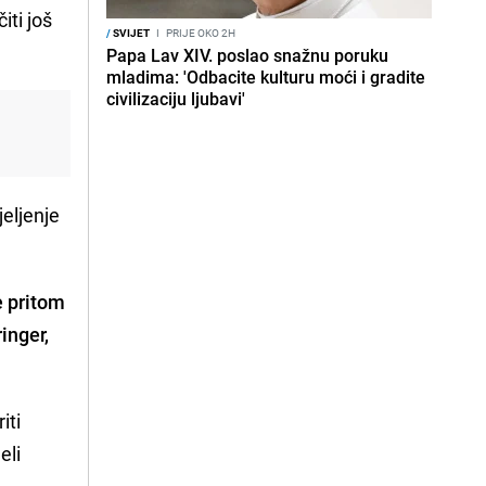
ti još
/
SVIJET
I
PRIJE OKO 2H
Papa Lav XIV. poslao snažnu poruku
mladima: 'Odbacite kulturu moći i gradite
civilizaciju ljubavi'
jeljenje
e pritom
inger,
iti
eli