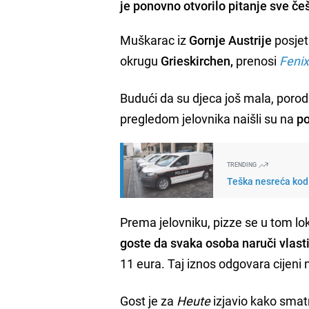
je ponovno otvorilo pitanje sve če
Muškarac iz
Gornje Austrije
posjet
okrugu
Grieskirchen,
prenosi
Feni
Budući da su djeca još mala, porodic
pregledom jelovnika naišli su na
po
TRENDING
Teška nesreća kod 
Prema jelovniku, pizze se u tom lo
goste da svaka osoba naruči vlasti
11 eura. Taj iznos odgovara cijeni n
Gost je za
Heute
izjavio kako smatr