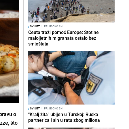
/
SVIJET
I
PRIJE OKO 1H
Ceuta traži pomoć Europe: Stotine
maloljetnih migranata ostalo bez
smještaja
/
SVIJET
I
PRIJE OKO 2H
spravu o
"Kralj žita" ubijen u Turskoj: Ruska
partnerica i sin u ratu zbog miliona
zze, što