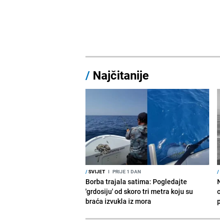
/
Najčitanije
/
SVIJET
I
PRIJE 1 DAN
/
Borba trajala satima: Pogledajte
'grdosiju' od skoro tri metra koju su
braća izvukla iz mora