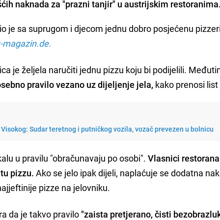
šćih naknada za "prazni tanjir" u austrijskim restoranima
io je sa suprugom i djecom jednu dobro posjećenu pizzeri
x-magazin.de.
a je željela naručiti jednu pizzu koju bi podijelili. Međuti
sebno pravilo vezano uz dijeljenje jela,
kako prenosi lis
Visokog: Sudar teretnog i putničkog vozila, vozač prevezen u bolnicu
kalu u pravilu "obračunavaju po osobi".
Vlasnici restoran
tu pizzu.
Ako se jelo ipak dijeli, naplaćuje se dodatna n
ajjeftinije pizze na jelovniku.
a da je takvo pravilo
"zaista pretjerano, čisti bezobrazlu