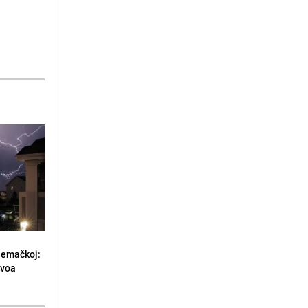
jemačkoj:
ivoa