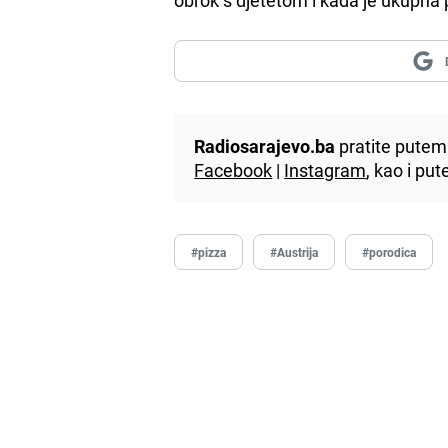
Radiosarajevo.ba
pratite putem 
Facebook
|
Instagram
, kao i p
#pizza
#Austrija
#porodica