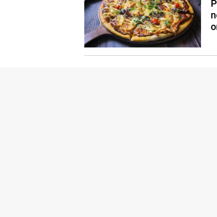
P
n
o