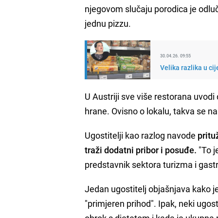
njegovom slučaju porodica je odlu
jednu pizzu.
30.04.26. 09:55
Velika razlika u c
U Austriji sve više restorana uvodi 
hrane. Ovisno o lokalu, takva se 
Ugostitelji kao razlog navode
pritu
traži dodatni pribor i posuđe.
"To j
predstavnik sektora turizma i gast
Jedan ugostitelj objašnjava kako j
"primjeren prihod". Ipak, neki ugos
obrok s djetetom i kada je ukupna 