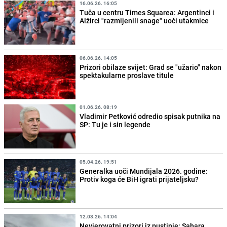
16.06.26. 16:05
Tuča u centru Times Squarea: Argentinci i
Alžirci "razmijenili snage" uoči utakmice
06.06.26. 14:05
Prizori obilaze svijet: Grad se "užario" nakon
spektakularne proslave titule
01.06.26. 08:19
Vladimir Petković odredio spisak putnika na
SP: Tu je i sin legende
05.04.26. 19:51
Generalka uoči Mundijala 2026. godine:
Protiv koga će BiH igrati prijateljsku?
12.03.26. 14:04
Nevjerovatni prizori iz pustinje: Sahara