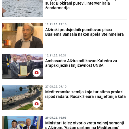
suše: Blokirani putevi, intervenirala
žandarmerija
12.11.25. 23:16
Alžirski predsjednik pomilovao pisca
Bualema Sansala nakon apela Steinmeiera
12.11.25. 10:31
Ambasador Alžira odlikovao Katedru za
arapski jezik i književnost UNSA
27.08.25. 09:10
Mediteranska zemlja koja turistima prolazi
ispod radara: Ručak 3 eura i najjeftinija kafa
29.05.25. 16:08
Ministar Helez otvorio vrata vojnoj saradnji
s Alžirom: 'Važan partner na Mediteranu'