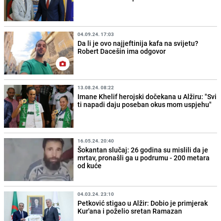
04.09.24. 17:03
Da li je ovo najjeftinija kafa na svijetu?
Robert Dacešin ima odgovor
13.08.24. 08:22
Imane Khelif herojski dočekana u Alžiru: "Svi
ti napadi daju poseban okus mom uspjehu"
16.05.24. 20:40
Šokantan slučaj: 26 godina su mislili da je
mrtav, pronašli ga u podrumu - 200 metara
od kuće
04.03.24. 23:10
Petković stigao u Alžir: Dobio je primjerak
Kur'ana i poželio sretan Ramazan