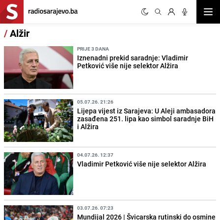
Otvor
/
Alžir
PRIJE 3 DANA
Iznenadni prekid saradnje: Vladimir
Petković više nije selektor Alžira
05.07.26. 21:26
Lijepa vijest iz Sarajeva: U Aleji ambasadora
zasađena 251. lipa kao simbol saradnje BiH
i Alžira
04.07.26. 12:37
Vladimir Petković više nije selektor Alžira
03.07.26. 07:23
Mundijal 2026 | Švicarska rutinski do osmine