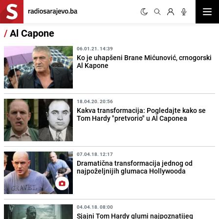
Otvor
/
Al Capone
06.01.21. 14:39
Ko je uhapšeni Brane Mićunović, crnogorski
Al Kapone
18.04.20. 20:56
Kakva transformacija: Pogledajte kako se
Tom Hardy "pretvorio" u Al Caponea
07.04.18. 12:17
Dramatična transformacija jednog od
najpoželjnijih glumaca Hollywooda
04.04.18. 08:00
Sjajni Tom Hardy glumi najpoznatijeg